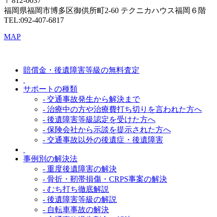
〒812-0037
福岡県福岡市博多区御供所町2-60 テクニカハウス福岡６階
TEL:092-407-6817
MAP
賠償金・後遺障害等級の無料査定
サポートの種類
- 交通事故発生から解決まで
- 治療中の方や治療費打ち切りを言われた方へ
- 後遺障害等級認定を受けた方へ
- 保険会社から示談を提示された方へ
- 交通事故以外の後遺症・後遺障害
事例別の解決法
- 重度後遺障害の解決
- 骨折・靭帯損傷・CRPS事案の解決
- むち打ち徹底解説
- 後遺障害等級の解説
- 自転車事故の解決