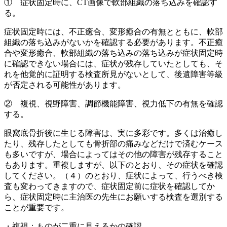
① 症状固定時に、CT画像で軟部組織の落ち込みを確認す
る。
症状固定時には、不正癒合、変形癒合の有無とともに、軟部
組織の落ち込みがないかを確認する必要があります。不正癒
合や変形癒合、軟部組織の落ち込みの落ち込みが症状固定時
に確認できない場合には、症状が残存していたとしても、そ
れを他覚的に証明する検査所見がないとして、後遺障害等級
が否定される可能性があります。
② 複視、視野障害、調節機能障害、視力低下の有無を確認
する。
眼窩底骨折後に生じる障害は、実に多彩です。多くは治癒し
たり、残存したとしても骨折部の痛みなどだけで済むケース
も多いですが、場合によってはその他の障害が残存すること
もあります。重複しますが、以下のとおり、その症状を確認
してください。（４）のとおり、症状によって、行うべき検
査も変わってきますので、症状固定前に症状を確認してか
ら、症状固定時に主治医の先生にお願いする検査を選別する
ことが重要です。
・複視：ものが二重に見えるかの確認