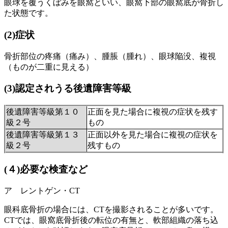
眼球を覆うくぼみを眼窩といい、眼窩下部の眼窩底が骨折し
た状態です。
(2)
症状
骨折部位の疼痛（痛み）、腫脹（腫れ）、
眼球陥没、複視
（ものが二重に見える）
(3)
認定されうる後遺障害等級
後遺障害等級
第１０
正面を見た場合に複視の症状を残す
級２号
もの
後遺障害等級第１３
正面以外を見た場合に複視の症状を
級２号
残すもの
(４)必要な検査など
ア レントゲン・CT
眼科底骨折の場合には、CTを撮影されることが多いです。
CTでは、眼窩底骨折後の転位の有無と、軟部組織の落ち込