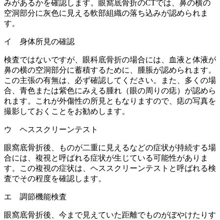
みがあるかを確認します。眼窩底骨折のCTでは、鼻の横の
空洞部分に灰色に見える軟部組織の落ち込みが認められま
す。
イ 身体所見の確認
検査ではないですが、眼科底骨折の場合には、血液と体液が
鼻の横の空洞部分に蓄積するために、腫脹が認められます。
この主張の有無は、必ず確認してください。また、多くの場
合、青色または紫色にみえる腫れ（眼の周りの痣）が認めら
れます。これが外傷性の所見ともなりますので、痣の写真を
撮影しておくことをお勧めします。
ウ ヘススクリーンテスト
眼窩底骨折後、ものが二重に見えるなどの症状が持続する場
合には、複視と呼ばれる症状が生じている可能性がありま
す。この複視の症状は、ヘススクリーンテストと呼ばれる検
査でその程度を確認します。
エ 調節機能検査
眼窩底骨折後、今まで見えていた距離でものがぼやけたりす