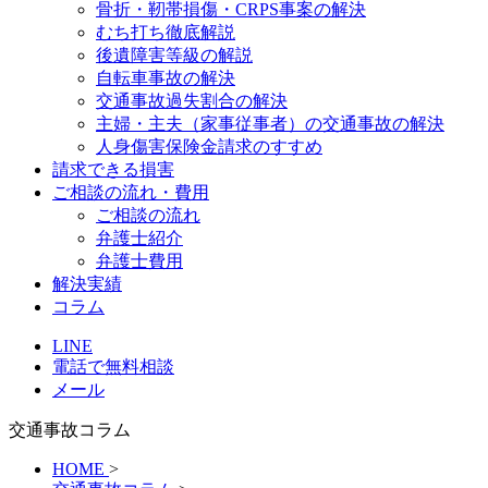
骨折・靭帯損傷・CRPS事案の解決
むち打ち徹底解説
後遺障害等級の解説
自転車事故の解決
交通事故過失割合の解決
主婦・主夫（家事従事者）の交通事故の解決
人身傷害保険金請求のすすめ
請求できる損害
ご相談の流れ・費用
ご相談の流れ
弁護士紹介
弁護士費用
解決実績
コラム
LINE
電話で無料相談
メール
交通事故コラム
HOME
>