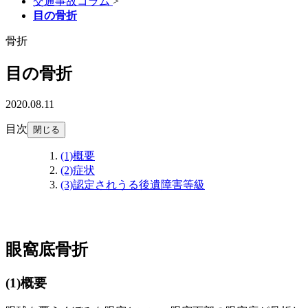
交通事故コラム
>
目の骨折
骨折
目の骨折
2020.08.11
目次
閉じる
(1)
概要
(2)
症状
(3)
認定されうる後遺障害等級
眼窩底骨折
(1)
概要