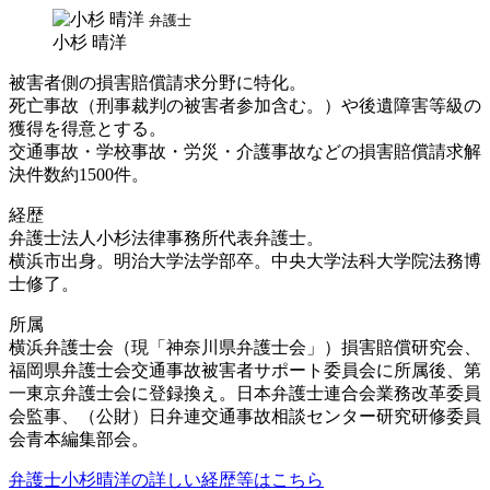
弁護士
小杉 晴洋
被害者側の損害賠償請求分野に特化。
死亡事故（刑事裁判の被害者参加含む。）や後遺障害等級の
獲得を得意とする。
交通事故・学校事故・労災・介護事故などの損害賠償請求解
決件数約1500件。
経歴
弁護士法人小杉法律事務所代表弁護士。
横浜市出身。明治大学法学部卒。中央大学法科大学院法務博
士修了。
所属
横浜弁護士会（現「神奈川県弁護士会」）損害賠償研究会、
福岡県弁護士会交通事故被害者サポート委員会に所属後、第
一東京弁護士会に登録換え。日本弁護士連合会業務改革委員
会監事、（公財）日弁連交通事故相談センター研究研修委員
会青本編集部会。
弁護士小杉晴洋の詳しい経歴等はこちら