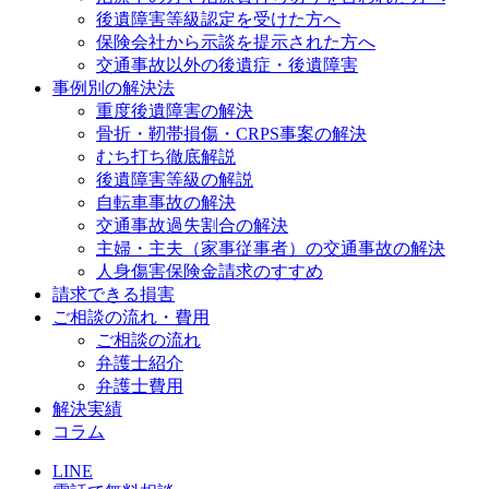
後遺障害等級認定を受けた方へ
保険会社から示談を提示された方へ
交通事故以外の後遺症・後遺障害
事例別の解決法
重度後遺障害の解決
骨折・靭帯損傷・CRPS事案の解決
むち打ち徹底解説
後遺障害等級の解説
自転車事故の解決
交通事故過失割合の解決
主婦・主夫（家事従事者）の交通事故の解決
人身傷害保険金請求のすすめ
請求できる損害
ご相談の流れ・費用
ご相談の流れ
弁護士紹介
弁護士費用
解決実績
コラム
LINE