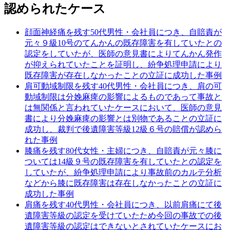
認められたケース
顔面神経痛を残す50代男性・会社員につき、自賠責が
元々９級10号のてんかんの既存障害を有していたとの
認定をしていたが、医師の意見書によりてんかん発作
が抑えられていたことを証明し、紛争処理申請により
既存障害が存在しなかったことの立証に成功した事例
肩可動域制限を残す40代男性・会社員につき、肩の可
動域制限は分娩麻痺の影響によるものであって事故と
は無関係と言われていたケースにおいて、医師の意見
書により分娩麻痺の影響とは別物であることの立証に
成功し、裁判で後遺障害等級12級６号の賠償が認めら
れた事例
膝痛を残す80代女性・主婦につき、自賠責が元々膝に
ついては14級９号の既存障害を有していたとの認定を
していたが、紛争処理申請により事故前のカルテ分析
などから膝に既存障害は存在しなかったことの立証に
成功した事例
肩痛を残す40代男性・会社員につき、以前肩痛にて後
遺障害等級の認定を受けていたため今回の事故での後
遺障害等級の認定はできないとされていたケースにお