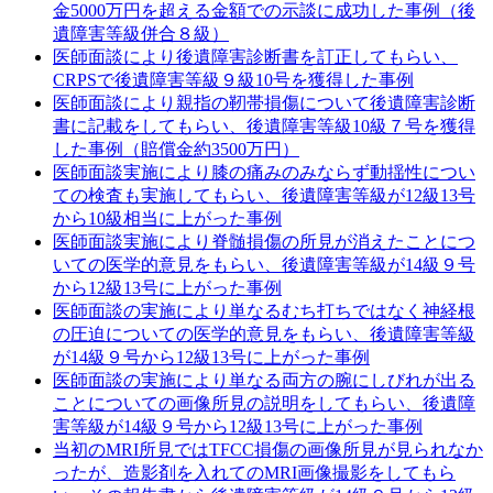
金5000万円を超える金額での示談に成功した事例（後
遺障害等級併合８級）
医師面談により後遺障害診断書を訂正してもらい、
CRPSで後遺障害等級９級10号を獲得した事例
医師面談により親指の靭帯損傷について後遺障害診断
書に記載をしてもらい、後遺障害等級10級７号を獲得
した事例（賠償金約3500万円）
医師面談実施により膝の痛みのみならず動揺性につい
ての検査も実施してもらい、後遺障害等級が12級13号
から10級相当に上がった事例
医師面談実施により脊髄損傷の所見が消えたことにつ
いての医学的意見をもらい、後遺障害等級が14級９号
から12級13号に上がった事例
医師面談の実施により単なるむち打ちではなく神経根
の圧迫についての医学的意見をもらい、後遺障害等級
が14級９号から12級13号に上がった事例
医師面談の実施により単なる両方の腕にしびれが出る
ことについての画像所見の説明をしてもらい、後遺障
害等級が14級９号から12級13号に上がった事例
当初のMRI所見ではTFCC損傷の画像所見が見られなか
ったが、造影剤を入れてのMRI画像撮影をしてもら