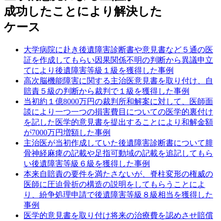
成功したことにより解決した
ケース
大学病院に赴き後遺障害診断書や意見書など５通の医
証を作成してもらい因果関係不明の判断から異議申立
てにより後遺障害等級１級を獲得した事例
高次脳機能障害に関する主治医意見書を取り付け、自
賠責５級の判断から裁判で１級を獲得した事例
当初約１億8000万円の裁判所和解案に対して、医師面
談により一つ一つの損害費目についての医学的裏付け
を記した医学的意見書を提出することにより和解金額
が7000万円増額した事例
主治医が当初作成していた後遺障害診断書について腓
骨神経麻痺の記載や足指可動域の記載を追記してもら
い後遺障害等級６級を獲得した事例
本来自賠責の要件を満たさないが、脊柱変形の権威の
医師に圧迫骨折の構造の説明をしてもらうことによ
り、紛争処理申請で後遺障害等級８級相当を獲得した
事例
医学的意見書を取り付け将来の治療費を認めさせ賠償