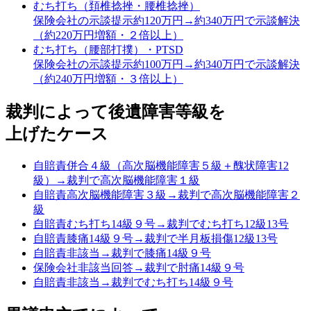
むち打ち（頚椎捻挫・腰椎捻挫）
保険会社の示談提示約120万円→約340万円で示談解決
（約220万円増額・２倍以上）
むち打ち（腰部打撲）・PTSD
保険会社の示談提示約100万円→約340万円で示談解決
（約240万円増額・３倍以上）
裁判によって後遺障害等級を
上げたケース
自賠責併合４級（高次脳機能障害５級＋醜状障害12
級）→裁判で高次脳機能障害１級
自賠責高次脳機能障害３級→裁判で高次脳機能障害２
級
自賠責むち打ち14級９号→裁判でむち打ち12級13号
自賠責膝痛14級９号→裁判で半月板損傷12級13号
自賠責非該当→裁判で膝痛14級９号
保険会社非該当回答→裁判で肘痛14級９号
自賠責非該当→裁判でむち打ち14級９号