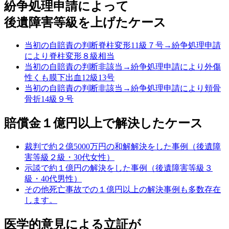
紛争処理申請によって
後遺障害等級を上げたケース
当初の自賠責の判断脊柱変形11級７号→紛争処理申請
により脊柱変形８級相当
当初の自賠責の判断非該当→紛争処理申請により外傷
性くも膜下出血12級13号
当初の自賠責の判断非該当→紛争処理申請により頬骨
骨折14級９号
賠償金１億円以上で解決したケース
裁判で約２億5000万円の和解解決をした事例（後遺障
害等級２級・30代女性）
示談で約１億円の解決をした事例（後遺障害等級３
級・40代男性）
その他死亡事故での１億円以上の解決事例も多数存在
します。
医学的意見による立証が