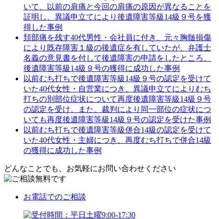
いて、以前の肩痛と今回の肩痛の原因が異なることを
証明し、異議申立てにより後遺障害等級14級９号を獲
得した事例
頚部痛を残す40代男性・会社員に付き、元々胸髄損傷
により既存障害１級の後遺症を有していたが、弁護士
名義の意見書を付して後遺障害の申請をしたところ、
後遺障害等級14級９号の獲得に成功した事例
以前むち打ちで後遺障害等級14級９号の認定を受けて
いた40代女性・自営業につき、異議申立てによりむち
打ちの別部位症状について再度後遺障害等級14級９号
の認定を受け、また、裁判により同一部位の症状につ
いても再度後遺障害等級14級９号の認定を受けた事例
以前むち打ちで後遺障害等級併合14級の認定を受けて
いた40代女性・主婦につき、再度むち打ちで併合14級
の獲得に成功した事例
どんなことでも、お気軽にお問い合わせください
お電話
でのご相談