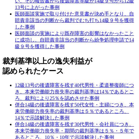
い、その報告書から後遺障害等級が14級９号から12級
13号に上がった事例
医師面談実施で取り付けた意見書が決め手となり、自
賠責非該当の判断から裁判でむち打ち14級９号を獲得
した事例
医師面談の実施により既存障害の影響はなかったこと
に成功し、自賠責非該当の判断から紛争処理申請で14
級９号を獲得した事例
裁判基準以上の逸失利益が
認められたケース
12級13号の後遺障害を残す40代男性・柔道整復師につ
き、本来労働能力喪失率の裁判基準は14％であるとこ
ろ、裁判により25％を認めさせた事例
併合14級の後遺障害を残す50代女性・主婦につき、本
来労働能力喪失率の裁判基準は５％であるところ、
14％で示談解決した事例
併合14級の後遺障害を残す30代男性・会社員につき、
本来労働能力喪失率・期間の裁判基準は５％・５年で
あるところ、10％・10年で示談解決した事例