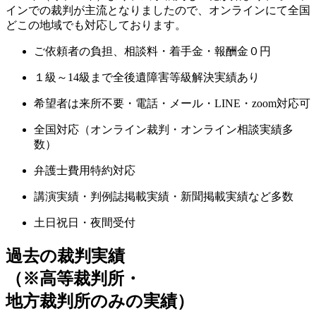
インでの裁判が主流となりましたので、オンラインにて全国
どこの地域でも対応しております。
ご依頼者の負担、
相談料・着手金・報酬金０円
１級～14級まで
全後遺障害等級解決実績
あり
希望者は
来所不要・電話・メール・LINE・zoom
対応可
全国対応
（オンライン裁判・オンライン相談実績多
数）
弁護士費用特約
対応
講演実績・判例誌掲載実績・新聞掲載実績
など多数
土日祝日・夜間
受付
過去の裁判実績
（※高等裁判所・
地方裁判所のみの実績）