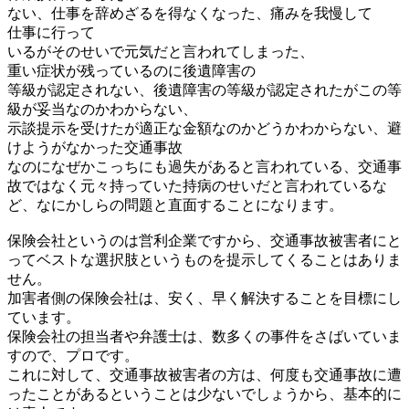
ない、仕事を辞めざるを得なくなった、痛みを我慢して
仕事に行って
いるがそのせいで元気だと言われてしまった、
重い症状が残っているのに後遺障害の
等級が認定されない、後遺障害の等級が認定されたがこの等
級が妥当なのかわからない、
示談提示を受けたが適正な金額なのかどうかわからない、避
けようがなかった交通事故
なのになぜかこっちにも過失があると言われている、交通事
故ではなく元々持っていた持病のせいだと言われているな
ど、なにかしらの問題と直面することになります。
保険会社というのは営利企業ですから、交通事故被害者にと
ってベストな選択肢というものを提示してくることはありま
せん。
加害者側の保険会社は、安く、早く解決することを目標にし
ています。
保険会社の担当者や弁護士は、数多くの事件をさばいていま
すので、プロです。
これに対して、交通事故被害者の方は、何度も交通事故に遭
ったことがあるということは少ないでしょうから、基本的に