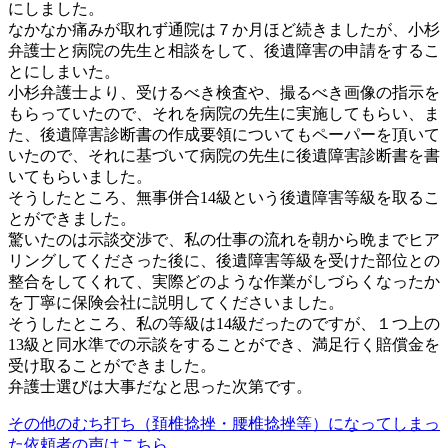
にしました。
なかなか痛みが取れず通院は７か月ほど続きましたが、小杉
弁護士と病院の先生と相談をして、後遺障害の申請をするこ
とにしまいた。
小杉弁護士より、受けるべき検査や、撮るべき画像の指示を
もらっていたので、それを病院の先生に実施してもらい、ま
た、後遺障害診断書の作成要領についてもペーパーを頂いて
いたので、それに基づいて病院の先生に後遺障害診断書を書
いてもらいました。
そうしたところ、無事併合14級という後遺障害等級を取るこ
とができました。
驚いたのは示談交渉で、私の仕事の流れを朝から晩までヒア
リングしてくださった後に、後遺障害等級を受けた部位との
整合をしてくれて、実際どのような作業がしづらくなったか
を丁寧に保険会社に説明してくださいました。
そうしたところ、私の等級は14級だったのですが、１つ上の
13級と同水準での示談をすることができ、満足行く賠償金を
受け取ることができました。
弁護士選びは大事だなと思った次第です。
その他のむち打ち（頚椎捻挫・腰椎捻挫等）になってしまっ
た依頼者の声はこちら