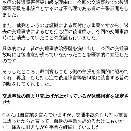
ち症の後遺障害等級14級を理由に、今回の交通事故での後遺
障害等級を非該当とするのは不合理である旨の主張展開をし
ました。
また、裁判というのは証拠による裏付けが重要ですから、過
去の交通事故によるむち打ち症の後遺症が、今回の交通事故
時には消失していたことの立証も行いました。
具体的には、昔の交通事故治療歴を洗い出し、今回の交通事
故時には後遺症が残っていなかったことを医学的に立証した
のです。
そうしたところ、裁判官もこちら側の主張を全面的に認めて
くれ、再度、むち打ち症で後遺障害等級14級に該当する旨の
判断をしてくれました。
交通事故の前より売上げが上がっているが休業損害を認定さ
せた
Gさんは自営業を営んでいますが、交通事故のむち打ち被害
に遭ったからと言って、自身の事業を辞めるわけにもいか
ず、痛みに耐えながら事業を継続していました。