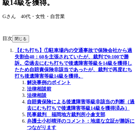
級14級を獲得。
Gさん 40代・女性・自営業
目次
閉じる
【むち打ち】①駐車場内の交通事故で保険会社から過
失割合40：60を主張されていたが、裁判で0:100で勝
訴。②過去にむち打ちで後遺障害等級を14級を獲得し
たため自賠責保険非該当であったが、裁判で再度むち
打ち後遺障害等級14級を獲得。
解決事例のポイント
法律相談前
法律相談
自賠責保険による後遺障害等級非該当の判断（過
去にむち打ちで後遺障害等級14級を獲得済み）
民事裁判 福岡地方裁判所小倉支部
弁護士小杉晴洋のコメント：地道な立証が勝訴に
つながります