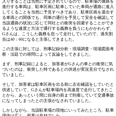
入りすることは当然に予定されているので、駐車場の通路を
進行する車両は、駐車区画に駐車していた車両が通路に進入
してくることを当然に予見すべきであり、駐車区画を退出す
る車両との関係でも、同車の通行を予見して安全を確認して
当該通路の状況に応じて同社との衝突を回避することができ
るような速度と方法で通行する義務を負うにもかかわらず、
Gさんは、こうした義務を怠って走行していたので、過失割
合は40：60になると主張してきました。
この主張に対しては、刑事記録分析・現場調査・現場図面考
察・法廷での尋問によって反論をしてきました。
まず、刑事記録によると、加害者がGさんの車との衝突に気
づいたのは、衝突した時であるとの供述が実況見分でなされ
ていました。
そして、加害者は駐車区画を出る前に左右確認をしていたと
供述していて、Gさんが駐車場内を高速度で走行してきたこ
とから、あっという間に自身の前まで到着していて交通事故
になってしまったとの主張がなされていました。
しかしながら、当該駐車場の現地にいってみたところ、駐車
場内は広く、視界は良好でした。