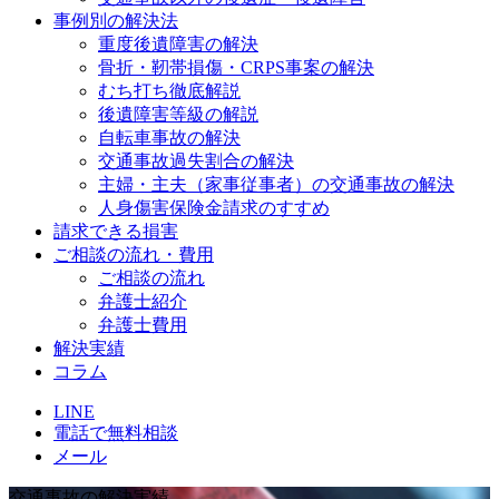
事例別の解決法
重度後遺障害の解決
骨折・靭帯損傷・CRPS事案の解決
むち打ち徹底解説
後遺障害等級の解説
自転車事故の解決
交通事故過失割合の解決
主婦・主夫（家事従事者）の交通事故の解決
人身傷害保険金請求のすすめ
請求できる損害
ご相談の流れ・費用
ご相談の流れ
弁護士紹介
弁護士費用
解決実績
コラム
LINE
電話で無料相談
メール
交通事故の解決実績