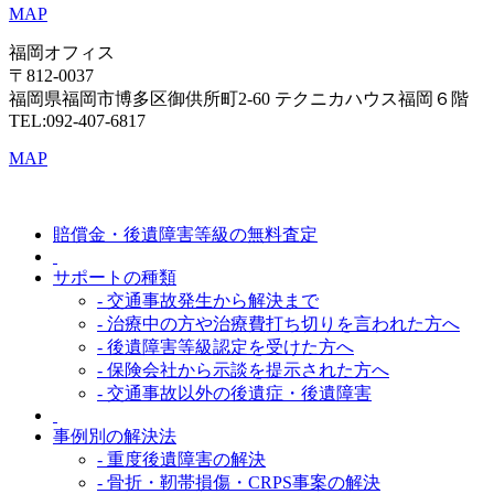
MAP
福岡オフィス
〒812-0037
福岡県福岡市博多区御供所町2-60 テクニカハウス福岡６階
TEL:092-407-6817
MAP
賠償金・後遺障害等級の無料査定
サポートの種類
- 交通事故発生から解決まで
- 治療中の方や治療費打ち切りを言われた方へ
- 後遺障害等級認定を受けた方へ
- 保険会社から示談を提示された方へ
- 交通事故以外の後遺症・後遺障害
事例別の解決法
- 重度後遺障害の解決
- 骨折・靭帯損傷・CRPS事案の解決