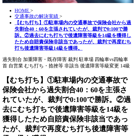
HOME
>
交通事故の解決実績
>
【むち打ち】①駐車場内の交通事故で保険会社から過
失割合40：60を主張されていたが、裁判で0:100で勝
訴。②過去にむち打ちで後遺障害等級を14級を獲得し
たため自賠責保険非該当であったが、裁判で再度むち
打ち後遺障害等級14級を獲得。
過失割合
加重障害・既存障害
裁判
駐車場
四輪車vs四輪車
首
自営業
むち打ち・捻挫等
非該当
後遺障害等級変更
14級
【むち打ち】①駐車場内の交通事故で
保険会社から過失割合40：60を主張さ
れていたが、裁判で0:100で勝訴。②過
去にむち打ちで後遺障害等級を14級を
獲得したため自賠責保険非該当であっ
たが、裁判で再度むち打ち後遺障害等