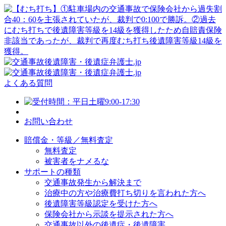
よくある質問
お問い合わせ
賠償金・等級／無料査定
無料査定
被害者をナメるな
サポートの種類
交通事故発生から解決まで
治療中の方や治療費打ち切りを言われた方へ
後遺障害等級認定を受けた方へ
保険会社から示談を提示された方へ
交通事故以外の後遺症・後遺障害