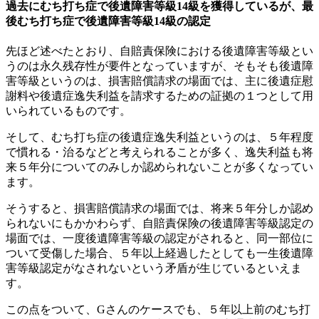
過去にむち打ち症で後遺障害等級14級を獲得しているが、最
後むち打ち症で後遺障害等級14級の認定
先ほど述べたとおり、自賠責保険における後遺障害等級とい
うのは永久残存性が要件となっていますが、そもそも後遺障
害等級というのは、損害賠償請求の場面では、主に後遺症慰
謝料や後遺症逸失利益を請求するための証拠の１つとして用
いられているものです。
そして、むち打ち症の後遺症逸失利益というのは、５年程度
で慣れる・治るなどと考えられることが多く、逸失利益も将
来５年分についてのみしか認められないことが多くなってい
ます。
そうすると、損害賠償請求の場面では、将来５年分しか認め
られないにもかかわらず、自賠責保険の後遺障害等級認定の
場面では、一度後遺障害等級の認定がされると、同一部位に
ついて受傷した場合、５年以上経過したとしても一生後遺障
害等級認定がなされないという矛盾が生じているといえま
す。
この点をついて、Gさんのケースでも、５年以上前のむち打