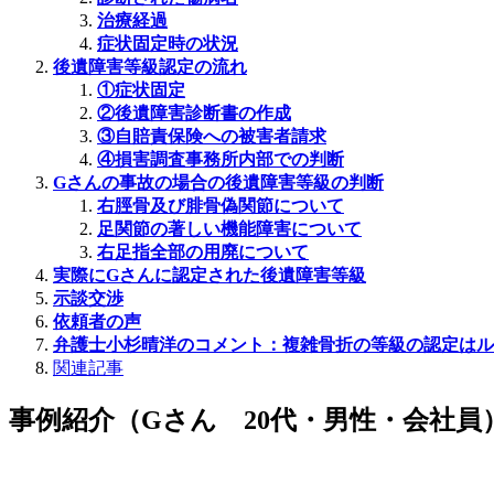
治療経過
症状固定時の状況
後遺障害等級認定の流れ
①
症状固定
②
後遺障害診断書の作成
③
自賠責保険への被害者請求
④
損害調査事務所内部での判断
G
さんの事故の場合の後遺障害等級の判断
右脛骨及び腓骨偽関節について
足関節の著しい機能障害について
右足指全部の用廃について
実際にGさんに認定された後遺障害等級
示談交渉
依頼者の声
弁護士小杉晴洋のコメント：複雑骨折の等級の認定はル
関連記事
事例紹介（Gさん 20代・男性・会社員