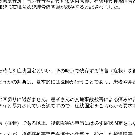
骨開放骨折、右腓骨骨幹部骨折術後偽関節、右総腓骨神経障害
並びに右脛骨及び腓骨偽関節が残存すると記されました。
た時点を症状固定といい、その時点で残存する障害（症状）を
どうかの判断は、基本的には医師が行うことであり、患者や弁
の区切りに過ぎません。患者さんの交通事故被害による痛みや
そうと尽力されている訳ですので、症状固定をこちらから要求
害（症状）である以上、後遺障害の申請には必ず症状固定をし
とですが、後遺症被害専門弁護士の仕事は、残存した後遺障害