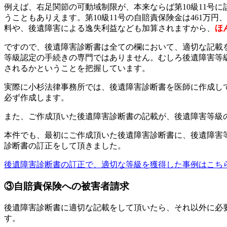
例えば、右足関節の可動域制限が、本来ならば第10級11号
うこともありえます。第10級11号の自賠責保険金は461万円
料や、後遺障害による逸失利益なども加算されますから、
ほ
ですので、後遺障害診断書は全ての欄において、適切な記載
等級認定の手続きの専門ではありません。むしろ後遺障害等
されるかということを把握しています。
実際に小杉法律事務所では、後遺障害診断書を医師に作成し
必ず作成します。
また、ご作成頂いた後遺障害診断書の記載が、後遺障害等級
本件でも、最初にご作成頂いた後遺障害診断書に、後遺障害
診断書の訂正をして頂きました。
後遺障害診断書の訂正で、適切な等級を獲得した事例はこち
③
自賠責保険への被害者請求
後遺障害診断書に適切な記載をして頂いたら、それ以外に必
す。