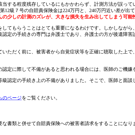
に該当する程度残存しているにもかかわらず、計測方法が誤って
、第12級７号の自賠責保険金は224万円と、240万円近い差
んの少しの計測のズレが、大きな損失を生み出してしまう可能
をしてもらうことはとても重要になるわけです。しかしながら
級認定の手続きの専門は弁護士であり、弁護士の方が後遺障害
ていただく前に、被害者から自覚症状等を正確に聴取した上で
の認定に際して不備があると思われる場合には、医師のご機嫌
等級認定の手続き上の不備がありました。そこで、医師と面談
らのページ
をご覧ください。
要な書類と併せて自賠責保険への被害者請求をすることになり