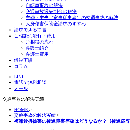
自転車事故の解決
交通事故過失割合の解決
主婦・主夫（家事従事者）の交通事故の解決
人身傷害保険金請求のすすめ
請求できる損害
ご相談の流れ・費用
ご相談の流れ
弁護士紹介
弁護士費用
解決実績
コラム
LINE
電話で無料相談
メール
交通事故の解決実績
HOME
>
交通事故の解決実績
>
複雑骨折被害の後遺障害等級はどうなるか？【後遺症専