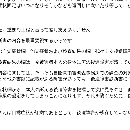
症状固定はいつになりそうかなどを遠回しに聞いたり等して、
最も重要な工程と言って差し支えありません。
断書の内容を最重要視するからです。
の自覚症状欄・他覚症状および検査結果の欄・残存する後遺障
検査結果の欄は、今被害者本人の身体に何の後遺障害が残って
内容に関しては、そもそも自賠責損害調査事務所での調査の対
とえ他の書類に記載がある障害があっても、後遺障害診断書に
症状欄から、本人の訴える後遺障害を把握して次に見るのは、
等級の認定をしてしまうことになります。それを防ぐために、
言えば自覚症状が詐病であるとして、後遺障害が残存していな