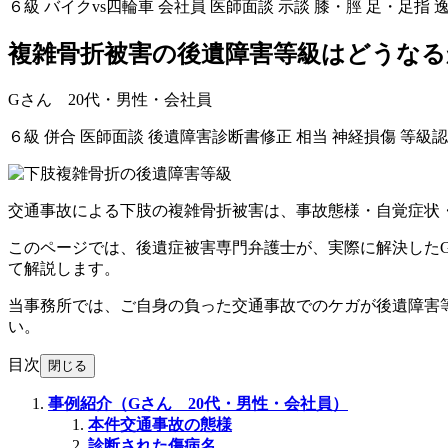
６級
バイクvs四輪車
会社員
医師面談
示談
膝・脛
足・足指
複雑骨折被害の後遺障害等級はどうなる
Gさん 20代・男性・会社員
６級
併合
医師面談
後遺障害診断書修正
相当
神経損傷
等級認
交通事故による下肢の複雑骨折被害は、事故態様・自覚症状
このページでは、後遺症被害専門弁護士が、実際に解決した
て解説します。
当事務所では、ご自身の負った交通事故でのケガが後遺障害
い。
目次
閉じる
事例紹介（Gさん 20代・男性・会社員）
本件交通事故の態様
診断された傷病名