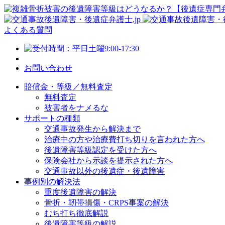
よくある質問
お問い合わせ
賠償金・等級／無料査定
無料査定
被害者をナメるな
サポートの種類
交通事故発生から解決まで
治療中の方や治療費打ち切りを言われた方へ
後遺障害等級認定を受けた方へ
保険会社から示談を提示された方へ
交通事故以外の後遺症・後遺障害
事例別の解決法
重度後遺障害の解決
骨折・靭帯損傷・CRPS事案の解決
むち打ち徹底解説
後遺障害等級の解説