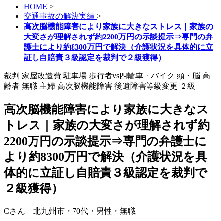
HOME
>
交通事故の解決実績
>
高次脳機能障害により家族に大きなストレス｜家族の
大変さが理解されず約2200万円の示談提示⇒専門の弁
護士により約8300万円で解決（介護状況を具体的に立
証し自賠責３級認定を裁判で２級獲得）
裁判
家屋改造費
駐車場
歩行者vs四輪車・バイク
頭・脳
高
齢者
無職
主婦
高次脳機能障害
後遺障害等級変更
２級
高次脳機能障害により家族に大きなス
トレス｜家族の大変さが理解されず約
2200万円の示談提示⇒専門の弁護士に
より約8300万円で解決（介護状況を具
体的に立証し自賠責３級認定を裁判で
２級獲得）
Cさん 北九州市・70代・男性・無職