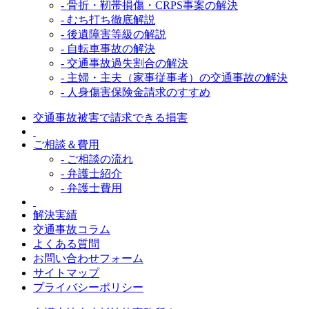
- 骨折・靭帯損傷・CRPS事案の解決
- むち打ち徹底解説
- 後遺障害等級の解説
- 自転車事故の解決
- 交通事故過失割合の解決
- 主婦・主夫（家事従事者）の交通事故の解決
- 人身傷害保険金請求のすすめ
交通事故被害で請求できる損害
ご相談＆費用
- ご相談の流れ
- 弁護士紹介
- 弁護士費用
解決実績
交通事故コラム
よくある質問
お問い合わせフォーム
サイトマップ
プライバシーポリシー