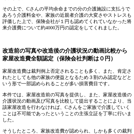
その上で、Cさんの平均余命までの分の介護施設に支払うで
あろう介護料金や、家族の近親者介護の大変さやストレスも
評価した上で、保険会社が１円も認めてくれていなかった将
来介護費について約4000万円の認定をしてくれました。
改造前の写真や改造後の介護状況の動画比較から
家屋改造費全額認定（保険会社判断は０円）
家屋改造費は裁判例上否定されることも多く、また、肯定さ
れたとしても他の家族の便益となるため３割のみ認定などと
いう形で一部認められることが多い損害費目です。
本件では、家屋改造前の写真を提供し、また、家屋改造後の
介護状況の動画及び写真を比較して提出することにより、当
該家屋改造を行わなければ、Cさんをご家族で介護していく
ことは不可能であったということの主張立証を丁寧に行いま
した。
そうしたところ、家族改造費が認められ、しかも多くの裁判