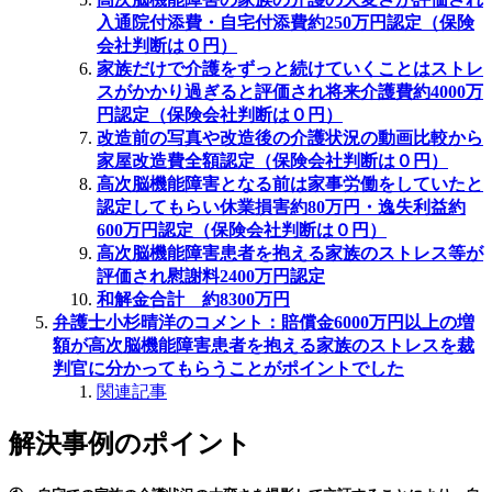
入通院付添費・自宅付添費約250万円認定（保険
会社判断は０円）
家族だけで介護をずっと続けていくことはストレ
スがかかり過ぎると評価され将来介護費約4000万
円認定（保険会社判断は０円）
改造前の写真や改造後の介護状況の動画比較から
家屋改造費全額認定（保険会社判断は０円）
高次脳機能障害となる前は家事労働をしていたと
認定してもらい休業損害約80万円・逸失利益約
600万円認定（保険会社判断は０円）
高次脳機能障害患者を抱える家族のストレス等が
評価され慰謝料2400万円認定
和解金合計 約8300万円
弁護士小杉晴洋のコメント：
賠償金6000万円以上の増
額が
高次脳機能障害患者を抱える家族のストレスを裁
判官に分かってもらうことがポイントでした
関連記事
解決事例のポイント