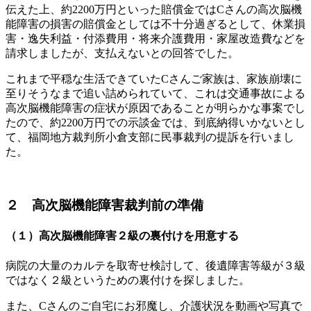
伝えた上、約2200万円といった賠償金ではCさんの高次脳機
能障害の損害の賠償金としては不十分過ぎるとして、休業損
害・逸失利益・付添費用・将来介護費用・家屋改造費などを
請求しましたが、支払えないとの回答でした。
これまで平穏な生活できていたCさんご家族は、家族崩壊に
至りそうなまで追い詰められていて、これは交通事故による
高次脳機能障害の症状が原因であることが明らかな事案でし
たので、約2200万円での示談金では、到底納得いかないとし
て、福岡地方裁判所小倉支部に民事裁判の提訴を行いまし
た。
２ 高次脳機能障害裁判前の準備
（１）高次脳機能障害２級の裏付けを用意する
病院の大量のカルテを取寄せ検討して、後遺障害等級が３級
ではなく２級というための裏付けを探しました。
また、Cさんのご自宅にお邪魔し、介護状況を動画や写真で