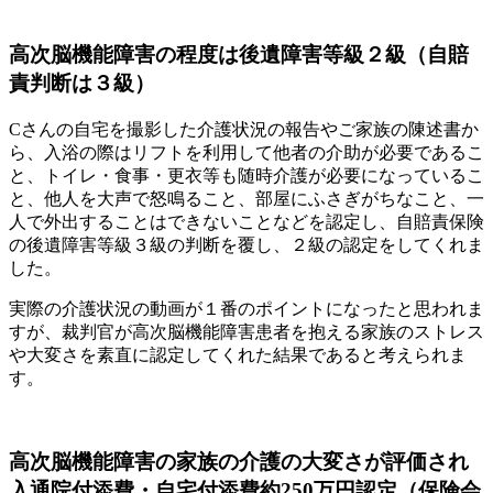
高次脳機能障害の程度は後遺障害等級２級（自賠
責判断は３級）
Cさんの自宅を撮影した介護状況の報告やご家族の陳述書か
ら、入浴の際はリフトを利用して他者の介助が必要であるこ
と、トイレ・食事・更衣等も随時介護が必要になっているこ
と、他人を大声で怒鳴ること、部屋にふさぎがちなこと、一
人で外出することはできないことなどを認定し、自賠責保険
の後遺障害等級３級の判断を覆し、２級の認定をしてくれま
した。
実際の介護状況の動画が１番のポイントになったと思われま
すが、裁判官が高次脳機能障害患者を抱える家族のストレス
や大変さを素直に認定してくれた結果であると考えられま
す。
高次脳機能障害の家族の介護の大変さが評価され
入通院付添費・自宅付添費約250万円認定（保険会