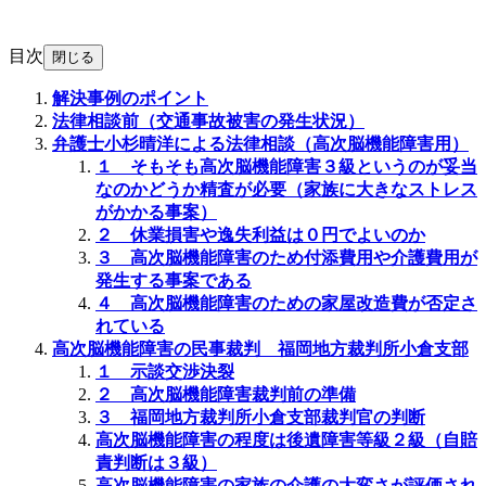
目次
閉じる
解決事例のポイント
法律相談前（交通事故被害の発生状況）
弁護士小杉晴洋による法律相談（高次脳機能障害用）
１ そもそも高次脳機能障害３級というのが妥当
なのかどうか精査が必要（家族に大きなストレス
がかかる事案）
２ 休業損害や逸失利益は０円でよいのか
３ 高次脳機能障害のため付添費用や介護費用が
発生する事案である
４ 高次脳機能障害のための家屋改造費が否定さ
れている
高次脳機能障害の民事裁判 福岡地方裁判所小倉支部
１ 示談交渉決裂
２ 高次脳機能障害裁判前の準備
３ 福岡地方裁判所小倉支部裁判官の判断
高次脳機能障害の程度は後遺障害等級２級（自賠
責判断は３級）
高次脳機能障害の家族の介護の大変さが評価され