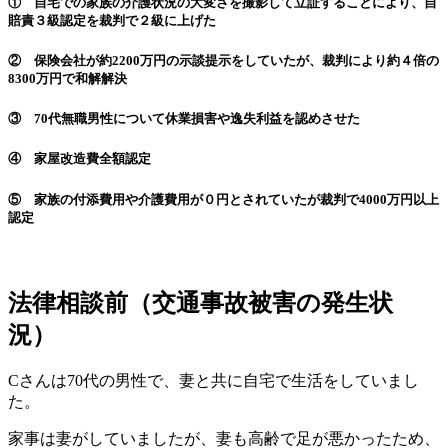
① 自宅での家族の介護状況の大変さを撮影して立証することにより、自
賠責３級認定を裁判で２級に上げた
② 保険会社が約2200万円の示談提示をしていたが、裁判により約４倍の
8300万円で和解解決
③ 70代無職男性について休業損害や逸失利益を認めさせた
④ 家屋改造費全額認定
⑤ 家族の付添費用や介護費用が０円とされていたが裁判で4000万円以上
認定
法律相談前（交通事故被害の発生状
況）
Cさんは70代の男性で、妻と共に自宅で生活をしていまし
た。
家事は妻がしていましたが、妻も高齢で足が悪かったため、