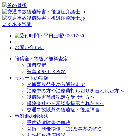
よくある質問
お問い合わせ
賠償金・等級／無料査定
無料査定
被害者をナメるな
サポートの種類
交通事故発生から解決まで
治療中の方や治療費打ち切りを言われた方へ
後遺障害等級認定を受けた方へ
保険会社から示談を提示された方へ
交通事故以外の後遺症・後遺障害
事例別の解決法
重度後遺障害の解決
骨折・靭帯損傷・CRPS事案の解決
むち打ち徹底解説