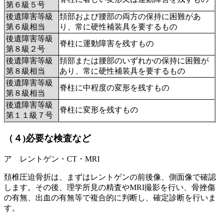
第６級５号
後遺障害等級
頚部および腰部の両方の保持に困難があ
第６級相当
り、常に硬性補装具を要するもの
後遺障害等級
脊柱に運動障害を残すもの
第８級２号
後遺障害等級
頚部または腰部のいずれかの保持に困難が
第８級
相当
あり、常に硬性補装具を要するもの
後遺障害等級
脊柱に中程度の変形を残すもの
第８級相当
後遺障害等級
脊柱に変形を残すもの
第１１級７号
（４)必要な検査など
ア レントゲン・CT・MRI
頚椎圧迫骨折は、まずはレントゲンの前後像、側面像で確認
します。その後、理学所見の精査やMRI撮影を行い、骨挫傷
の有無、出血の有無等で複合的に判断し、確定診断を行いま
す。