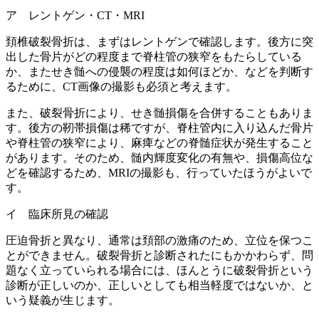
ア レントゲン・CT・MRI
頚椎破裂骨折は、まずはレントゲンで確認します。後方に突
出した骨片がどの程度まで脊柱管の狭窄をもたらしている
か、またせき髄への侵襲の程度は如何ほどか、などを判断す
るために、CT画像の撮影も必須と考えます。
また、破裂骨折により、せき髄損傷を合併することもありま
す。後方の靭帯損傷は稀ですが、脊柱管内に入り込んだ骨片
や脊柱管の狭窄により、麻痺などの脊髄症状が発生すること
があります。そのため、髄内輝度変化の有無や、損傷高位な
どを確認するため、MRIの撮影も、行っていたほうがよいで
す。
イ 臨床所見の確認
圧迫骨折と異なり、通常は頚部の激痛のため、立位を保つこ
とができません。破裂骨折と診断されたにもかかわらず、問
題なく立っていられる場合には、ほんとうに破裂骨折という
診断が正しいのか、正しいとしても相当軽度ではないか、と
いう疑義が生じます。