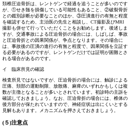
頚椎圧迫骨折は、レントゲンで経過を追うことが多いのです
が、①せき髄を損傷している可能性もあること、②破裂骨折
との鑑別診断が必要なことのほか、③圧潰進行の有無と程度
を確認するため、主治医の先生と相談し、CT撮影及びMRI
撮影も併せて行っていただくことをお勧めします。後述しま
すが、交通事故による圧迫骨折の場合には、しばしば、事故
と圧迫骨折との因果関係が、争点となります。その場合に
は、事故後の圧潰の進行の有無と程度で、因果関係を立証す
る必要があるのですが、レントゲンだけでは証明が困難とさ
れる場合があるのです。
イ 臨床所見の確認
検査所見ではないですが、圧迫骨折の場合には、触診による
圧痛、頚部の運動制限、放散痛、麻痺のいずれかもしくは複
数が主徴となることが多いとされています。初診時の主訴を
確認しておきましょう。なお、圧迫骨折の場合には、椎体の
後方部分が保たれていますので、神経症状は出にくいとする
見解もあります。メカニズムを押さえておきましょう。
(５)注意点