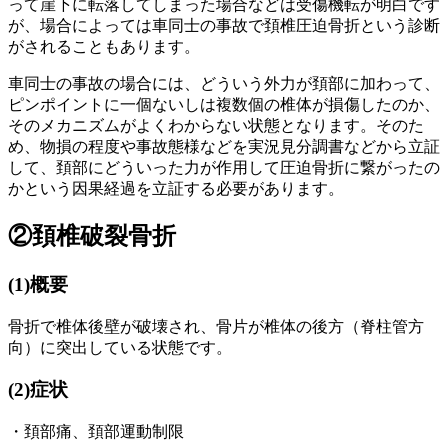
って崖下に転落してしまった場合などは受傷機転が明白です
が、場合によっては車同士の事故で頚椎圧迫骨折という診断
がされることもあります。
車同士の事故の場合には、どういう外力が頚部に加わって、
ピンポイントに一個ないしは複数個の椎体が損傷したのか、
そのメカニズムがよくわからない状態となります。そのた
め、物損の程度や事故態様などを実況見分調書などから立証
して、頚部にどういった力が作用して圧迫骨折に繋がったの
かという因果経過を立証する必要があります。
②
頚椎破裂骨折
(1)
概要
骨折で椎体後壁が破壊され、骨片が
椎体の
後方（脊柱管方
向）に突出している状態です。
(2)
症状
・頚部痛、頚部運動制限