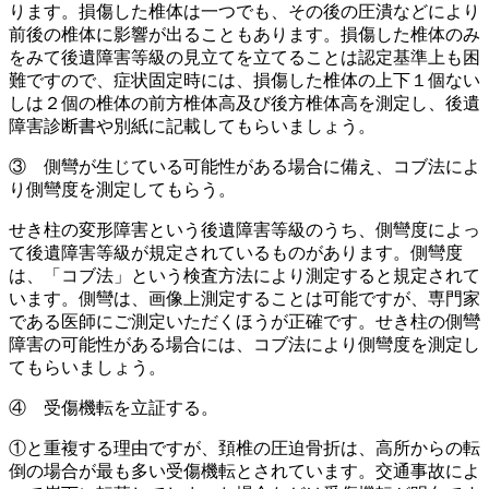
ります。損傷した椎体は一つでも、その後の圧潰などにより
前後の椎体に影響が出ることもあります。損傷した椎体のみ
をみて後遺障害等級の見立てを立てることは認定基準上も困
難ですので、症状固定時には、損傷した椎体の上下１個ない
しは２個の椎体の前方椎体高及び後方椎体高を測定し、後遺
障害診断書や別紙に記載してもらいましょう。
③ 側彎が生じている可能性がある場合に備え、コブ法によ
り側彎度を測定してもらう。
せき柱の変形障害という後遺障害等級のうち、側彎度によっ
て後遺障害等級が規定されているものがあります。側彎度
は、「コブ法」という検査方法により測定すると規定されて
います。側彎は、画像上測定することは可能ですが、専門家
である医師にご測定いただくほうが正確です。せき柱の側彎
障害の可能性がある場合には、コブ法により側彎度を測定し
てもらいましょう。
④ 受傷機転を立証する。
①と重複する理由ですが、頚椎の圧迫骨折は、高所からの転
倒の場合が最も多い受傷機転とされています。交通事故によ