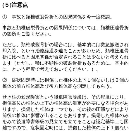
(５)注意点
① 事故と頚椎破裂骨折との因果関係を今一度確認。
事故と頚椎破裂骨折との因果関係については、頚椎圧迫骨折
の箇所をご覧ください。
ただし、頚椎破裂骨折の場合には、基本的には救急搬送され
即入院、という治療経過を辿ることが多いため、頚椎圧迫骨
折に比べると因果関係が否定されることは少ないと考えられ
ます（ただし、稀に不顕性の破裂骨折もあるために、基本的
に、という程度で考えておいてください。）。
② 症状固定時には損傷した椎体の上下１個ないしは２個の
椎体の前方椎体高及び後方椎体高を測定してもらう。
せき柱の変形障害という後遺障害等級は、その程度により、
損傷高位の椎体の上下の椎体高の測定が必要になる場合があ
ります。損傷した椎体は一つでも、その後の圧潰などにより
前後の椎体に影響が出ることもあります。損傷した椎体のみ
をみて後遺障害等級の見立てを立てることは認定基準上も困
難ですので、症状固定時には、損傷した椎体の上下１個ない