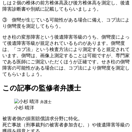
しは２個の椎体の前方椎体高及び後方椎体高を測定し、後遺
障害診断書や別紙に記載してもらいましょう。
③ 側彎が生じている可能性がある場合に備え、コブ法によ
り側彎度を測定してもらう。
せき柱の変形障害という後遺障害等級のうち、側彎度によっ
て後遺障害等級が規定されているものがあります。側彎度
は、「コブ法」という検査方法により測定すると規定されて
います。側彎は、画像上測定することは可能ですが、専門家
である医師にご測定いただくほうが正確です。せき柱の側彎
障害の可能性がある場合には、コブ法により側彎度を測定し
てもらいましょう。
この記事の監修者弁護士
弁護士
小杉 晴洋
被害者側の損害賠償請求分野に特化。
死亡事故（刑事裁判の被害者参加含む。）や後遺障害等級の
獲得を得意とする。