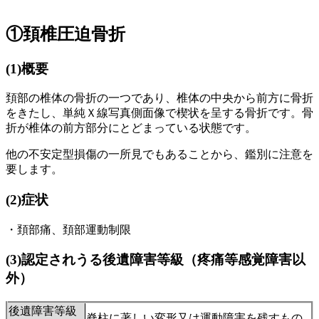
①頚椎圧迫骨折
(1)概要
頚部の椎体の骨折の一つであり、椎体の中央から前方に骨折
をきたし、単純Ｘ線写真側面像で楔状を呈する骨折です。骨
折が椎体の前方部分にとどまっている状態です。
他の不安定型損傷の一所見でもあることから、鑑別に注意を
要します。
(2)
症状
・頚部痛、頚部運動制限
(3)
認定されうる後遺障害等級（疼痛等感覚障害以
外）
後遺障害等級
脊柱に著しい変形又は運動障害を残すもの