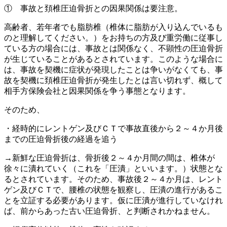
① 事故と頚椎圧迫骨折との因果関係は要注意。
高齢者、若年者でも脂肪椎（椎体に脂肪が入り込んでいるも
のと理解してください。）をお持ちの方及び重労働に従事し
ている方の場合には、事故とは関係なく、不顕性の圧迫骨折
が生じていることがあるとされています。このような場合に
は、事故を契機に症状が発現したことは争いがなくても、事
故を契機に頚椎圧迫骨折が発生したとは言い切れず、概して
相手方保険会社と因果関係を争う事態となります。
そのため、
・経時的にレントゲン及びＣＴで事故直後から２～４か月後
までの圧迫骨折後の経過を追う
→新鮮な圧迫骨折は、骨折後２～４か月間の間は、椎体が
徐々に潰れていく（これを「圧潰」といいます。）状態とな
るとされています。そのため、事故後２～４か月は、レント
ゲン及びＣＴで、腰椎の状態を観察し、圧潰の進行があるこ
とを立証する必要があります。仮に圧潰が進行していなけれ
ば、前からあった古い圧迫骨折、と判断されかねません。