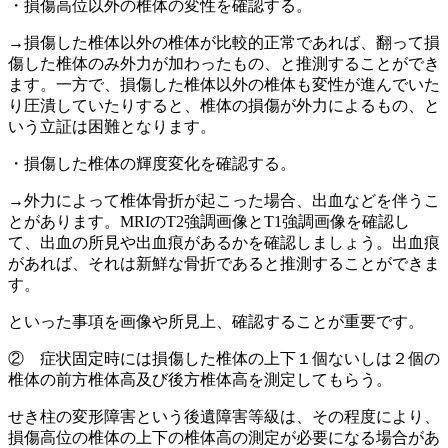
・損傷高位以外の椎体の変性を確認する。
→損傷した椎体以外の椎体が比較的正常であれば、翻って損
傷した椎体のみ外力が加わったもの、と推測することができ
ます。一方で、損傷した椎体以外の椎体も変性が進んでいた
り圧潰していたりすると、椎体の損傷が外力によるもの、と
いう立証は困難となります。
・損傷した椎体の輝度変化を確認する。
→外力によって椎体骨折が起こった場合、出血などを伴うこ
とがあります。MRIのT2強調画像とT1強調画像を確認し
て、出血の所見や出血痕があるかを確認しましょう。出血痕
があれば、それは新鮮な骨折であると推測することができま
す。
といった事項を画像や所見上、確認することが重要です。
② 症状固定時には損傷した椎体の上下１個ないしは２個の
椎体の前方椎体高及び後方椎体高を測定してもらう。
せき柱の変形障害という後遺障害等級は、その程度により、
損傷高位の椎体の上下の椎体高の測定が必要になる場合があ