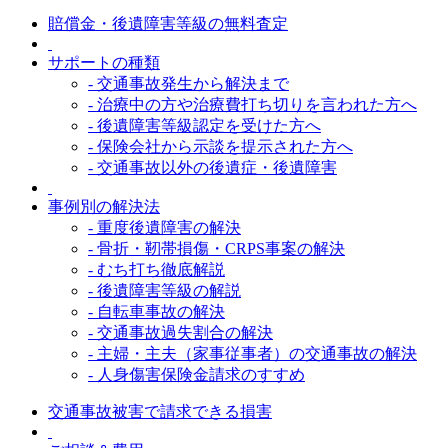
賠償金・後遺障害等級の無料査定
サポートの種類
- 交通事故発生から解決まで
- 治療中の方や治療費打ち切りを言われた方へ
- 後遺障害等級認定を受けた方へ
- 保険会社から示談を提示された方へ
- 交通事故以外の後遺症・後遺障害
事例別の解決法
- 重度後遺障害の解決
- 骨折・靭帯損傷・CRPS事案の解決
- むち打ち徹底解説
- 後遺障害等級の解説
- 自転車事故の解決
- 交通事故過失割合の解決
- 主婦・主夫（家事従事者）の交通事故の解決
- 人身傷害保険金請求のすすめ
交通事故被害で請求できる損害