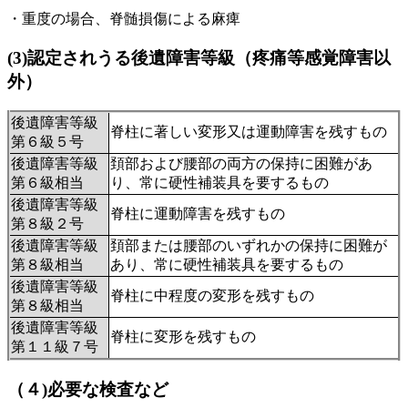
・重度の場合、脊髄損傷による麻痺
(3)
認定されうる後遺障害等級（疼痛等感覚障害以
外）
後遺障害等級
脊柱に著しい変形又は運動障害を残すもの
第６級５号
後遺障害等級
頚部および腰部の両方の保持に困難があ
第６級相当
り、常に硬性補装具を要するもの
後遺障害等級
脊柱に運動障害を残すもの
第８級２号
後遺障害等級
頚部または腰部のいずれかの保持に困難が
第８級
相当
あり、常に硬性補装具を要するもの
後遺障害等級
脊柱に中程度の変形を残すもの
第８級相当
後遺障害等級
脊柱に変形を残すもの
第１１級７号
（４)必要な検査など