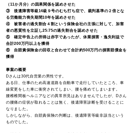
（11か月分）の因果関係を認めさせた
③ 後遺障害等級14級９号のむち打ち症で、裁判基準の２倍とな
る労働能力喪失期間10年を認めさせた
④ 被害者の過失割合４割という保険会社の主張に対して、加害
者の悪質性を立証し25:75の過失割合を認めさせた
⑤ 確定申告上の所得は赤字であったが、休業損害・逸失利益で
合計200万円以上を獲得
⑥ 自賠責保険金の回収と合わせて合計約500万円の損害賠償金を
獲得
事案の概要
Dさんは30代自営業の男性です。
ある日、仕事のため高速道路を自動車で走行していたところ、車
線変更をした車に衝突されてしまい、腰を痛めてしまいます。
腰椎椎間板ヘルニアなどの異常所見はありませんでしたが、Dさん
の腰痛の症状が取れることは無く、後遺障害診断を受けることに
なりました。
しかしながら、自賠責保険の判断は、後遺障害等級非該当という
ものでした。