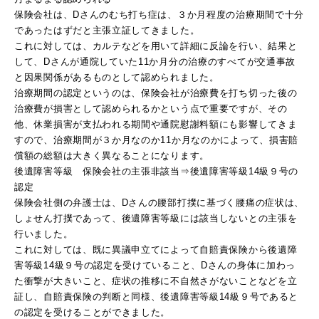
保険会社は、Dさんのむち打ち症は、３か月程度の治療期間で十分
であったはずだと主張立証してきました。
これに対しては、カルテなどを用いて詳細に反論を行い、結果と
して、Dさんが通院していた11か月分の治療のすべてが交通事故
と因果関係があるものとして認められました。
治療期間の認定というのは、保険会社が治療費を打ち切った後の
治療費が損害として認められるかという点で重要ですが、その
他、休業損害が支払われる期間や通院慰謝料額にも影響してきま
すので、治療期間が３か月なのか11か月なのかによって、損害賠
償額の総額は大きく異なることになります。
後遺障害等級 保険会社の主張非該当⇒後遺障害等級14級９号の
認定
保険会社側の弁護士は、Dさんの腰部打撲に基づく腰痛の症状は、
しょせん打撲であって、後遺障害等級には該当しないとの主張を
行いました。
これに対しては、既に異議申立てによって自賠責保険から後遺障
害等級14級９号の認定を受けていること、Dさんの身体に加わっ
た衝撃が大きいこと、症状の推移に不自然さがないことなどを立
証し、自賠責保険の判断と同様、後遺障害等級14級９号であると
の認定を受けることができました。