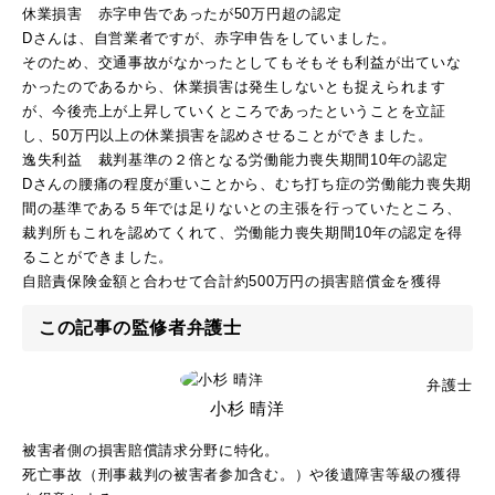
休業損害 赤字申告であったが50万円超の認定
Dさんは、自営業者ですが、赤字申告をしていました。
そのため、交通事故がなかったとしてもそもそも利益が出ていな
かったのであるから、休業損害は発生しないとも捉えられます
が、今後売上が上昇していくところであったということを立証
し、50万円以上の休業損害を認めさせることができました。
逸失利益 裁判基準の２倍となる労働能力喪失期間10年の認定
Dさんの腰痛の程度が重いことから、むち打ち症の労働能力喪失期
間の基準である５年では足りないとの主張を行っていたところ、
裁判所もこれを認めてくれて、労働能力喪失期間10年の認定を得
ることができました。
自賠責保険金額と合わせて合計約500万円の損害賠償金を獲得
この記事の監修者弁護士
弁護士
小杉 晴洋
被害者側の損害賠償請求分野に特化。
死亡事故（刑事裁判の被害者参加含む。）や後遺障害等級の獲得