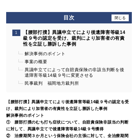
目次
閉じる
【腰部打撲】異議申立てにより後遺障害等級14
級９号の認定を受け、裁判により加害者の有責
性を立証し勝訴した事例
解決事例のポイント
事案の概要
異議申立てによって自賠責保険の非該当判断を後
遺障害等級14級９号に変更させる
民事裁判 福岡地方裁判所
【腰部打撲】異議申立てにより後遺障害等級14級９号の認定を受
け、裁判により加害者の有責性を立証し勝訴した事例
解決事例のポイント
① 腰部打撲のむち打ち症状について、自賠責保険非該当の判断
に対して、異議申立てで後遺障害等級14級９号獲得
② 治療期間３か月という保険会社の主張に対して、全治療期間