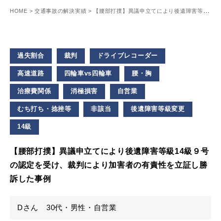
HOME
>
交通事故の解決実績
>
【腰部打撲】異議申立てにより後遺障害等級14級９号の認定を受け、裁判により加害者の有責性を立証し勝訴した事例
過失割合
裁判
ドライブレコーダー
高速道路
四輪車vs四輪車
腰・胸
治療費関係
消極損害
自営業
むち打ち・捻挫等
非該当
後遺障害等級変更
14級
【腰部打撲】異議申立てにより後遺障害等級14級９号
の認定を受け、裁判により加害者の有責性を立証し勝
訴した事例
Dさん 30代・男性・自営業