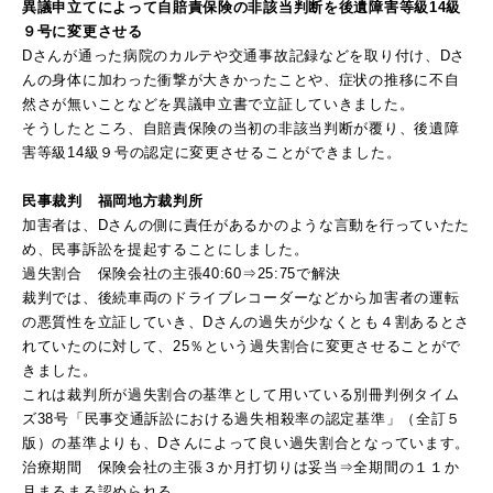
異議申立てによって自賠責保険の非該当判断を後遺障害等級14級
９号に変更させる
Dさんが通った病院のカルテや交通事故記録などを取り付け、Dさ
んの身体に加わった衝撃が大きかったことや、症状の推移に不自
然さが無いことなどを異議申立書で立証していきました。
そうしたところ、自賠責保険の当初の非該当判断が覆り、後遺障
害等級14級９号の認定に変更させることができました。
民事裁判 福岡地方裁判所
加害者は、Dさんの側に責任があるかのような言動を行っていたた
め、民事訴訟を提起することにしました。
過失割合 保険会社の主張40:60⇒25:75で解決
裁判では、後続車両のドライブレコーダーなどから加害者の運転
の悪質性を立証していき、Dさんの過失が少なくとも４割あるとさ
れていたのに対して、25％という過失割合に変更させることがで
きました。
これは裁判所が過失割合の基準として用いている別冊判例タイム
ズ38号「民事交通訴訟における過失相殺率の認定基準」（全訂５
版）の基準よりも、Dさんによって良い過失割合となっています。
治療期間 保険会社の主張３か月打切りは妥当⇒全期間の１１か
月まるまる認められる