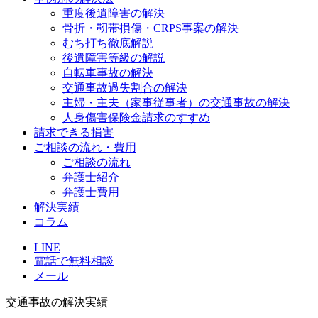
重度後遺障害の解決
骨折・靭帯損傷・CRPS事案の解決
むち打ち徹底解説
後遺障害等級の解説
自転車事故の解決
交通事故過失割合の解決
主婦・主夫（家事従事者）の交通事故の解決
人身傷害保険金請求のすすめ
請求できる損害
ご相談の流れ・費用
ご相談の流れ
弁護士紹介
弁護士費用
解決実績
コラム
LINE
電話で無料相談
メール
交通事故の解決実績