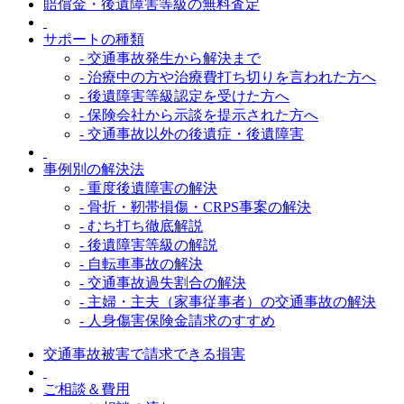
賠償金・後遺障害等級の無料査定
サポートの種類
- 交通事故発生から解決まで
- 治療中の方や治療費打ち切りを言われた方へ
- 後遺障害等級認定を受けた方へ
- 保険会社から示談を提示された方へ
- 交通事故以外の後遺症・後遺障害
事例別の解決法
- 重度後遺障害の解決
- 骨折・靭帯損傷・CRPS事案の解決
- むち打ち徹底解説
- 後遺障害等級の解説
- 自転車事故の解決
- 交通事故過失割合の解決
- 主婦・主夫（家事従事者）の交通事故の解決
- 人身傷害保険金請求のすすめ
交通事故被害で請求できる損害
ご相談＆費用