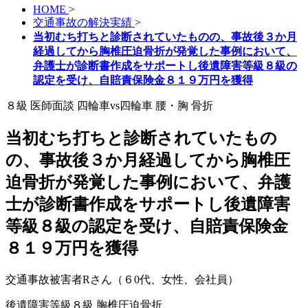
HOME
>
交通事故の解決実績
>
当初むち打ちと診断されていたものの、事故後３か月
経過してから胸椎圧迫骨折が発覚した事例において、
弁護士が診断書作成をサポートし後遺障害等級８級の
認定を受け、自賠責保険金８１９万円を獲得
８級
医師面談
四輪車vs四輪車
腰・胸
骨折
当初むち打ちと診断されていたもの
の、事故後３か月経過してから胸椎圧
迫骨折が発覚した事例において、弁護
士が診断書作成をサポートし後遺障害
等級８級の認定を受け、自賠責保険金
８１９万円を獲得
交通事故被害者Rさん（６0代、女性、会社員）
後遺障害等級８級
胸椎圧迫骨折