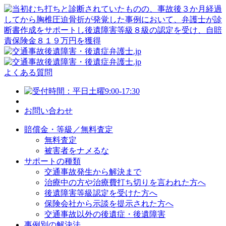
よくある質問
お問い合わせ
賠償金・等級／無料査定
無料査定
被害者をナメるな
サポートの種類
交通事故発生から解決まで
治療中の方や治療費打ち切りを言われた方へ
後遺障害等級認定を受けた方へ
保険会社から示談を提示された方へ
交通事故以外の後遺症・後遺障害
事例別の解決法