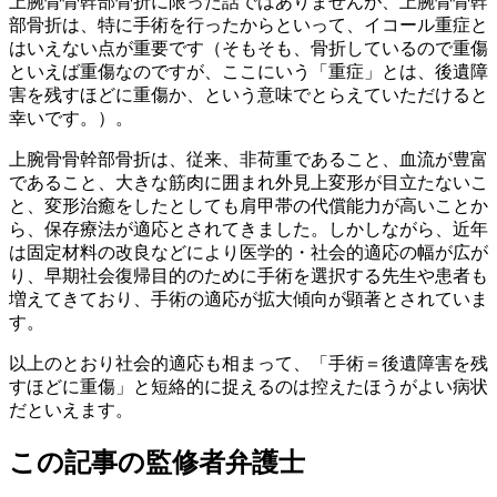
上腕骨骨幹部骨折に限った話ではありませんが、上腕骨骨幹
部骨折は、特に手術を行ったからといって、イコール重症と
はいえない点が重要です（そもそも、骨折しているので重傷
といえば重傷なのですが、ここにいう「重症」とは、後遺障
害を残すほどに重傷か、という意味でとらえていただけると
幸いです。）。
上腕骨骨幹部骨折は、従来、非荷重であること、血流が豊富
であること、大きな筋肉に囲まれ外見上変形が目立たないこ
と、変形治癒をしたとしても肩甲帯の代償能力が高いことか
ら、保存療法が適応とされてきました。しかしながら、近年
は固定材料の改良などにより医学的・社会的適応の幅が広が
り、早期社会復帰目的のために手術を選択する先生や患者も
増えてきており、手術の適応が拡大傾向が顕著とされていま
す。
以上のとおり社会的適応も相まって、「手術＝後遺障害を残
すほどに重傷」と短絡的に捉えるのは控えたほうがよい病状
だといえます。
この記事の監修者弁護士