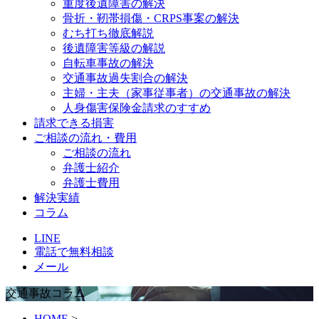
重度後遺障害の解決
骨折・靭帯損傷・CRPS事案の解決
むち打ち徹底解説
後遺障害等級の解説
自転車事故の解決
交通事故過失割合の解決
主婦・主夫（家事従事者）の交通事故の解決
人身傷害保険金請求のすすめ
請求できる損害
ご相談の流れ・費用
ご相談の流れ
弁護士紹介
弁護士費用
解決実績
コラム
LINE
電話で無料相談
メール
交通事故コラム
HOME
>