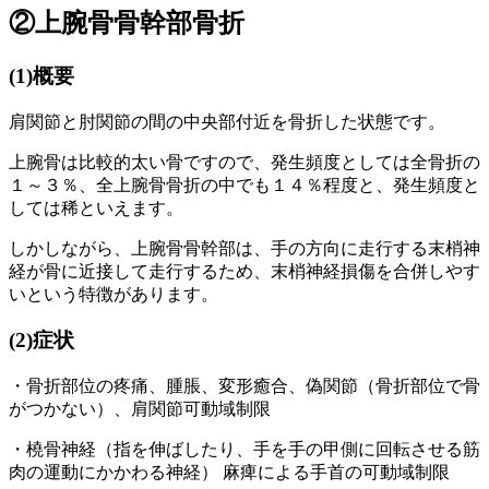
②上腕骨骨幹部骨折
(1)
概要
肩関節と肘関節の間の中央部付近を骨折した状態です。
上腕骨は比較的太い骨ですので、発生頻度としては全骨折の
１～３％、全上腕骨骨折の中でも１４％程度と、発生頻度と
しては稀といえます。
しかしながら、上腕骨骨幹部は、手の方向に走行する末梢神
経が骨に近接して走行するため、末梢神経損傷を合併しやす
いという特徴があります。
(2)
症状
・骨折部位の疼痛、腫脹、変形癒合、偽関節（骨折部位で骨
がつかない）、肩関節可動域制限
・
橈骨神経
（
指を伸ばしたり、手を手の甲側に
回転させる
筋
肉の運動
にかかわる神経）
麻痺
による
手首の可動域制限