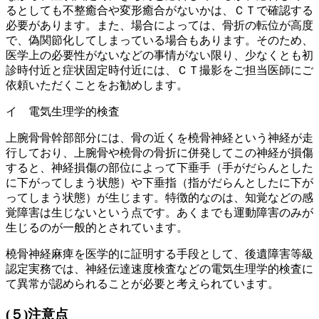
るとしても不整癒合や変形癒合がないかは、ＣＴで確認する
必要があります。また、場合によっては、骨折の転位が高度
で、偽関節化してしまっている場合もあります。そのため、
医学上の必要性がないなどの事情がない限り、少なくとも初
診時付近と症状固定時付近には、ＣＴ撮影をご担当医師にご
依頼いただくことをお勧めします。
イ 電気生理学的検査
上腕骨骨幹部部分には、骨の近くを橈骨神経という神経が走
行しており、上腕骨や橈骨の骨折に併発してこの神経が損傷
すると、神経損傷の部位によって下垂手（手がだらんとした
に下がってしまう状態）や下垂指（指がだらんとしたに下が
ってしまう状態）が生じます。特徴的なのは、知覚などの感
覚障害は生じないという点です。あくまでも運動障害のみが
生じるのが一般的とされています。
橈骨神経麻痺を医学的に証明する手段として、後遺障害等級
認定実務では、神経伝達速度検査などの電気生理学的検査に
て異常が認められることが必要と考えられています。
(５)注意点