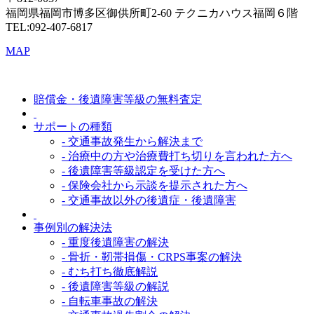
福岡県福岡市博多区御供所町2-60 テクニカハウス福岡６階
TEL:092-407-6817
MAP
賠償金・後遺障害等級の無料査定
サポートの種類
- 交通事故発生から解決まで
- 治療中の方や治療費打ち切りを言われた方へ
- 後遺障害等級認定を受けた方へ
- 保険会社から示談を提示された方へ
- 交通事故以外の後遺症・後遺障害
事例別の解決法
- 重度後遺障害の解決
- 骨折・靭帯損傷・CRPS事案の解決
- むち打ち徹底解説
- 後遺障害等級の解説
- 自転車事故の解決