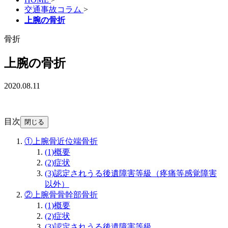
交通事故コラム
>
上腕の骨折
骨折
上腕の骨折
2020.08.11
目次
閉じる
①上腕骨近位端骨折
(1)
概要
(2)
症状
(3)
認定されうる後遺障害等級（疼痛等感覚障害
以外）
②上腕骨骨幹部骨折
(1)
概要
(2)
症状
(3)
認定されうる後遺障害等級