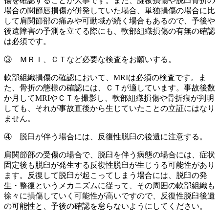
傷を確認することが大事です。また、腱板損傷や脱臼骨折の
場合の関節唇損傷が併発していた場合、単独損傷の場合に比
して肩関節部の痛みや可動域が続く場合もあるので、予後や
後遺障害の予測を立てる際にも、軟部組織損傷の有無の確認
は必須です。
③ ＭＲＩ、ＣＴなど必要な検査をお願いする。
軟部組織損傷の確認において、MRIは必須の検査です。ま
た、骨折の態様の確認には、ＣＴが適しています。事故後数
か月してMRIやＣＴを撮影し、軟部組織損傷や骨折痕が判明
しても、それが事故直後から生じていたことの立証にはなり
ません。
④ 脱臼が伴う場合には、反復性脱臼の後遺に注意する。
肩関節部の受傷の場合で、脱臼を伴う病態の場合には、症状
固定後も脱臼が発生する反復性脱臼が生じうる可能性があり
ます。反復して脱臼が起こってしまう場合には、脱臼の発
生・整復というメカニズムに従って、その周囲の軟部組織も
徐々に損傷していく可能性が高いですので、反復性脱臼後遺
の可能性と、予後の確認を怠らないようにしてください。