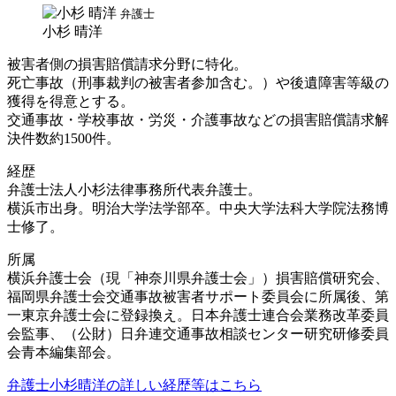
弁護士
小杉 晴洋
被害者側の損害賠償請求分野に特化。
死亡事故（刑事裁判の被害者参加含む。）や後遺障害等級の
獲得を得意とする。
交通事故・学校事故・労災・介護事故などの損害賠償請求解
決件数約1500件。
経歴
弁護士法人小杉法律事務所代表弁護士。
横浜市出身。明治大学法学部卒。中央大学法科大学院法務博
士修了。
所属
横浜弁護士会（現「神奈川県弁護士会」）損害賠償研究会、
福岡県弁護士会交通事故被害者サポート委員会に所属後、第
一東京弁護士会に登録換え。日本弁護士連合会業務改革委員
会監事、（公財）日弁連交通事故相談センター研究研修委員
会青本編集部会。
弁護士小杉晴洋の詳しい経歴等はこちら