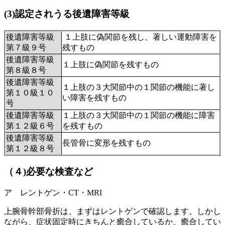
(3)
認定されうる後遺障害等級
後遺障害等級
１上肢に偽関節を残し、著しい運動障害を
第７級９号
残すもの
後遺障害等級
１上肢に偽関節を残すもの
第８級８号
後遺障害等級
１上肢の３大関節中の１関節の機能に著し
第１０級１０
い障害を残すもの
号
後遺障害等級
１上肢の３大関節中の１関節の機能に障害
第１２級６号
を残すもの
後遺障害等級
長管骨に変形を残すもの
第１２級８号
（４)必要な検査など
ア レントゲン・CT・MRI
上腕骨幹部骨折は、まずはレントゲンで確認します。しかし
ながら、症状固定時にきちんと癒合しているか、癒合してい