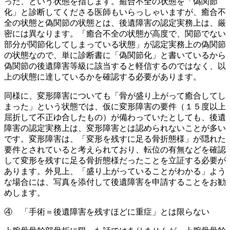
った、という状態を指します。癒合不全の状態を「偽関節
化」と診断してくださる医師もいらっしゃいますが、癒合不
全の状態と偽関節の状態とは、後遺障害の認定実務上は、厳
密には異なります。「癒合不全の状態が高度で、関節でない
部分が関節化してしまっている状態」が認定実務上の偽関節
の状態なので、単に診断書に「偽関節化」と書いているから
偽関節の後遺障害等級に該当すると軽信するのではなく、以
上の状態に達しているかを確認する必要があります。
同様に、変形障害についても「骨が盛り上がって癒合してし
まった」という状態では、仮に変形障害の要件（１５度以上
屈折して不正ゆ合したもの）が備わっていたとしても、後遺
障害の認定実務上は、変形障害とは認められないことが多い
です。変形障害は、「変形を残すに足る骨折態様」が隠れた
要件とされていると考えられており、転位の有無などを確認
して変形を残すに足る骨折態様だったことを立証する必要が
あります。外見上、「盛り上がっていることがわかる」よう
な場合には、写真を添付して後遺障害を申請することをお勧
めします。
④ 「手術＝後遺障害を残すほどに重症」とは限らない