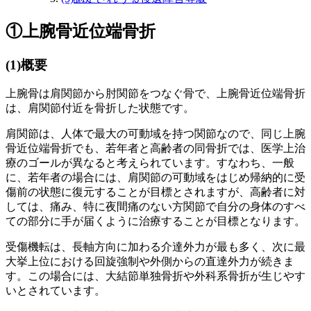
①上腕骨近位端骨折
(1)
概要
上腕骨は肩関節から肘関節をつなぐ骨で、上腕骨近位端骨折
は、肩関節付近を骨折した状態です。
肩関節は、人体で最大の可動域を持つ関節なので、同じ上腕
骨近位端骨折でも、若年者と高齢者の同骨折では、医学上治
療のゴールが異なると考えられています。すなわち、一般
に、若年者の場合には、肩関節の可動域をはじめ帰納的に受
傷前の状態に復元することが目標とされますが、高齢者に対
しては、痛み、特に夜間痛のない方関節で自分の身体のすべ
ての部分に手が届くように治療することが目標となります。
受傷機転は、長軸方向に加わる介達外力が最も多く、次に最
大挙上位における回旋強制や外側からの直達外力が続きま
す。この場合には、大結節単独骨折や外科系骨折が生じやす
いとされています。