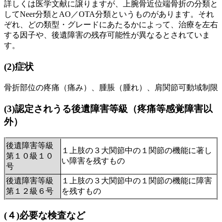
詳しくは医学文献に譲りますが、上腕骨近位端骨折の分類と
してNeer分類とAO／OTA分類というものがあります。それ
ぞれ、どの類型・グレードにあたるかによって、治療を左右
する因子や、後遺障害の残存可能性が異なるとされていま
す。
(2)
症状
骨折部位の疼痛（痛み）、腫脹（腫れ）、肩関節可動域制限
(3)
認定されうる後遺障害等級（疼痛等感覚障害以
外）
後遺障害等級
１上肢の３大関節中の１関節の機能に著し
第１０級１０
い障害を残すもの
号
後遺障害等級
１上肢の３大関節中の１関節の機能に障害
第１２級６号
を残すもの
(４)必要な検査など