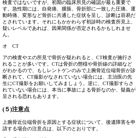
検査ではないですが、初期の臨床所見の確認が最も重要で
す。急性期には、自発痛、腫脹、骨折部に一致した圧痛、運
動時痛、変形など骨折に共通した症状を呈し、診断は容易だ
とされています。それにもかかわらず初診時の検査所見上、
疑いレベルであれば、因果関係が否定されるかもしれませ
ん。
オ CT
アの検査やエの所見で骨折が疑われると、CT検査が施行さ
れることが多いです。CTは骨折の態様や骨折線の詳細など
がわかるので、もしレントゲンのみで上腕骨近位端骨折が診
断されて、CT撮影がなされていない場合には、主治医の先
生にCT撮影をお願いしてみましょう。逆に、CT撮影すらさ
れていない場合には、本当に事故による骨折なのか、疑義が
呈される恐れもあります。
(５)注意点
上腕骨近位端骨折を原因とする症状について、後遺障害を申
請する場合の注意点は、以下のとおりです。