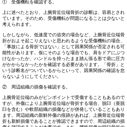
① 受傷機転を確認する。
上に述べたとおり、上腕骨近位端骨折の診断は、容易とされ
ています。そのため、受傷機転が問題になることは少ないと
考えられます。
しかしながら、低速度での追突の場合など、上腕骨近位端骨
折がおよそ起こりえないと思われるような受傷機転の場合、
「事故による骨折ではない」として因果関係が否定される可
能性があります。仮にそのような場合でも、肩をドアにぶつ
けなかったか、ハンドルを持ったまま踏ん張る形で肩に圧力
がかからなかったかを確認する必要があります。「骨折」と
いう診断名がついているからといって、因果関係の確認を怠
らないようにしてください。
② 周辺組織の損傷を確認する。
上腕骨近位端のみがピンポイントで受傷することもあるので
すが、外傷により上腕骨近位端が骨折する場合、脱臼（亜脱
臼を含む）や軟部組織の損傷などが併発していることもあり
ます。周辺組織の新鮮外傷の痕跡があれば、上腕骨近位端骨
折も新鮮損傷であることが推認できますので、周辺組織の損