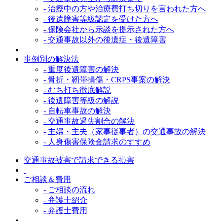
- 治療中の方や治療費打ち切りを言われた方へ
- 後遺障害等級認定を受けた方へ
- 保険会社から示談を提示された方へ
- 交通事故以外の後遺症・後遺障害
事例別の解決法
- 重度後遺障害の解決
- 骨折・靭帯損傷・CRPS事案の解決
- むち打ち徹底解説
- 後遺障害等級の解説
- 自転車事故の解決
- 交通事故過失割合の解決
- 主婦・主夫（家事従事者）の交通事故の解決
- 人身傷害保険金請求のすすめ
交通事故被害で請求できる損害
ご相談＆費用
- ご相談の流れ
- 弁護士紹介
- 弁護士費用