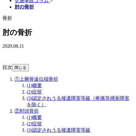
交通事故コラム
>
肘の骨折
骨折
肘の骨折
2020.08.11
目次
閉じる
①上腕骨遠位端骨折
(1)
概要
(2)
症状
(3)
認定されうる後遺障害等級（疼痛等感覚障害
を除く）
②肘頭骨折
(1)
概要
(2)
症状
(3)
認定されうる後遺障害等級