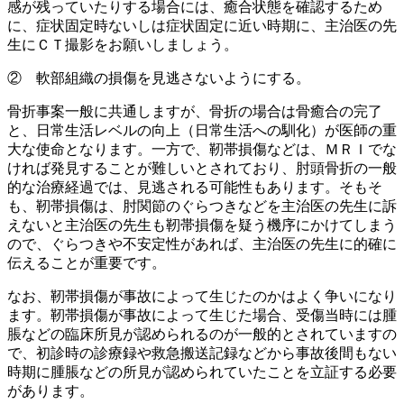
感が残っていたりする場合には、癒合状態を確認するため
に、症状固定時ないしは症状固定に近い時期に、主治医の先
生にＣＴ撮影をお願いしましょう。
② 軟部組織の損傷を見逃さないようにする。
骨折事案一般に共通しますが、骨折の場合は骨癒合の完了
と、日常生活レベルの向上（日常生活への馴化）が医師の重
大な使命となります。一方で、靭帯損傷などは、ＭＲＩでな
ければ発見することが難しいとされており、肘頭骨折の一般
的な治療経過では、見逃される可能性もあります。そもそ
も、靭帯損傷は、肘関節のぐらつきなどを主治医の先生に訴
えないと主治医の先生も靭帯損傷を疑う機序にかけてしまう
ので、ぐらつきや不安定性があれば、主治医の先生に的確に
伝えることが重要です。
なお、靭帯損傷が事故によって生じたのかはよく争いになり
ます。靭帯損傷が事故によって生じた場合、受傷当時には腫
脹などの臨床所見が認められるのが一般的とされていますの
で、初診時の診療録や救急搬送記録などから事故後間もない
時期に腫脹などの所見が認められていたことを立証する必要
があります。