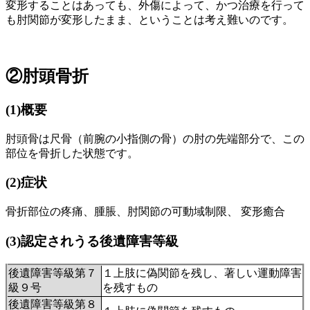
変形することはあっても、外傷によって、かつ治療を行って
も肘関節が変形したまま、ということは考え難いのです。
②肘頭骨折
(1)
概要
肘頭骨は尺骨（前腕の小指側の骨）の肘の先端部分で、この
部位を骨折した状態です。
(2)
症状
骨折部位の疼痛、腫脹、肘関節の
可
動域制限、
変形癒合
(3)
認定されうる後遺障害等級
後遺障害等級第７
１上肢に偽関節を残し、著しい運動障害
級９号
を残すもの
後遺障害等級
第８