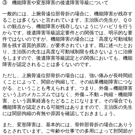
③ 機能障害や変形障害の後遺障害等級について
一般的には、上腕骨遠位部骨折の場合に、機能障害が残存す
ることは多くないと言われています。主治医の先生が、ＱＯ
Ｌの観点から、機能障害が残存しないようにリハビリを行う
からです。後遺障害等級認定要件との関係では、明示的な要
件ではないのですが、機能障害の場合には「高度な可動域制
限を残す器質的原因」が要求されています。既に述べたとお
り、主治医の先生は高度な可動域制限を残さないように治療
をしますので、後遺障害等級認定との関係においても、機能
障害が認定されることは多くないのです。
ただし、上腕骨遠位部骨折の場合には、強い痛みが長時間続
くことによって、関節が拘縮して、その結果機能障害につな
がる、ということも考えられます。つまり、外傷→機能障害
という上のメカニズムではなく、外傷→不動→拘縮・機能障
害、という因果経過をたどることになります。その場合でも
機能障害が認定される可能性はありますので、主治医の先生
には関節拘縮の有無や原因を確認しておきましょう。
また、変形障害は、基本的には、骨幹部骨折の場合にありう
るとされています。ご年齢や仕事での多用によって肘関節が