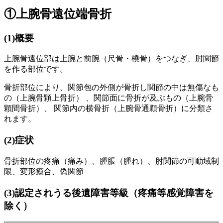
①上腕骨遠位端骨折
(1)
概要
上腕骨遠位部は上腕と前腕（尺骨・橈骨）をつなぎ、肘関節
を作る部位です。
骨折部位により、
関節包の外側が
骨折し
関節の中は無傷なも
の（上腕骨顆上骨折）
、
関節面に骨折が及ぶもの
（
上腕骨
顆間骨折）、
関節内の横骨折
（上腕骨通顆骨折）に分類さ
れます。
(2)
症状
骨折部位の疼痛（痛み）、腫脹（腫れ）、肘関節の可動域制
限、変形癒合、偽関節
(3)
認定されうる後遺障害等級（疼痛等感覚障害を
除く）