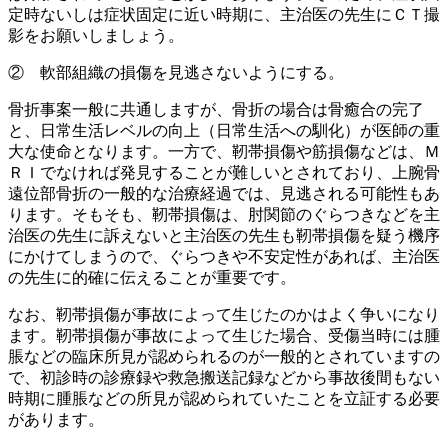
定時ないしは症状固定に近い時期に、主治医の先生にＣＴ撮
影をお願いしましょう。
② 軟部組織の損傷を見逃さないようにする。
骨折事案一般に共通しますが、骨折の場合は骨癒合の完了
と、日常生活レベルの向上（日常生活への馴化）が医師の重
大な使命となります。一方で、靭帯損傷や筋損傷などは、Ｍ
ＲＩでなければ発見することが難しいとされており、上腕骨
遠位部骨折の一般的な治療経過では、見逃される可能性もあ
ります。そもそも、靭帯損傷は、肘関節のぐらつきなどを主
治医の先生に訴えないと主治医の先生も靭帯損傷を疑う機序
にかけてしまうので、ぐらつきや不安定性があれば、主治医
の先生に的確に伝えることが重要です。
なお、靭帯損傷が事故によって生じたのかはよく争いになり
ます。靭帯損傷が事故によって生じた場合、受傷当時には腫
脹などの臨床所見が認められるのが一般的とされていますの
で、初診時の診療録や救急搬送記録などから事故後間もない
時期に腫脹などの所見が認められていたことを立証する必要
があります。