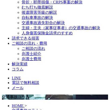
骨折・靭帯損傷・CRPS事案の解決
むち打ち徹底解説
後遺障害等級の解説
自転車事故の解決
交通事故過失割合の解決
主婦・主夫（家事従事者）の交通事故の解決
人身傷害保険金請求のすすめ
請求できる損害
ご相談の流れ・費用
ご相談の流れ
弁護士紹介
弁護士費用
解決実績
コラム
LINE
電話で無料相談
メール
交通事故コラム
HOME
>