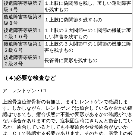
後遺障害等級第７
１上肢に偽関節を残し、著しい運動障害
級９号
を残すもの
後遺障害等級
第８
１上肢に偽関節を残すもの
級８号
後遺障害等級第１
１上肢の３大関節中の１関節の機能に著
０級１０号
しい障害を残すもの
後遺障害等級第１
１上肢の３大関節中の１関節の機能に障
２級６号
害を残すもの
後遺障害等級第１
長管骨に変形を残すもの
２級８号
（４)必要な検査など
ア レントゲン・CT
上腕骨遠位部骨折の有無は、まずはレントゲンで確認しま
す。しかしながら、レントゲンでは癒合しているか否かの確
認はできても、癒合状態に不整や変形があるかの確認ができ
ない場合がありますので、症状固定時にきちんと癒合してい
るか、癒合しているとしても不整癒合や変形癒合がないか
は、ＣＴで確認する必要があります。そのため、医学上の必