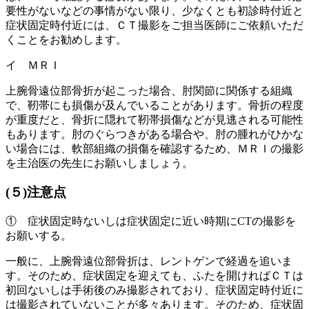
要性がないなどの事情がない限り、少なくとも初診時付近と
症状固定時付近には、ＣＴ撮影をご担当医師にご依頼いただ
くことをお勧めします。
イ ＭＲＩ
上腕骨遠位部骨折が起こった場合、肘関節に関係する組織
で、靭帯にも損傷が及んでいることがあります。骨折の程度
が重度だと、骨折に隠れて靭帯損傷などが見逃される可能性
もあります。肘のぐらつきがある場合や、肘の腫れがひかな
い場合には、軟部組織の損傷を確認するため、ＭＲＩの撮影
を主治医の先生にお願いしましょう。
(５)注意点
① 症状固定時ないしは症状固定に近い時期にCTの撮影を
お願いする。
一般に、上腕骨遠位部骨折は、レントゲンで経過を追いま
す。そのため、症状固定を迎えても、ふたを開ければＣＴは
初回ないしは手術後のみ撮影されており、症状固定時付近に
は撮影されていないことが多々あります。そのため、症状固