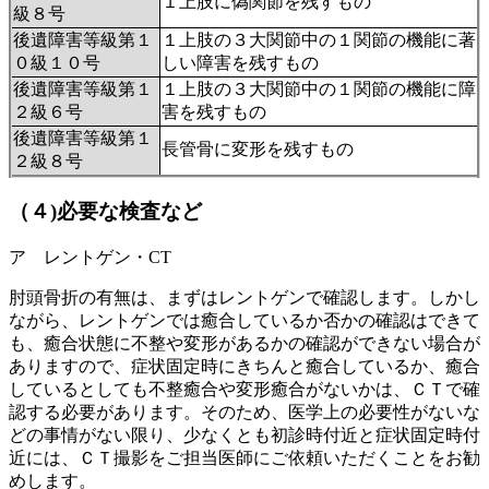
１上肢に偽関節を残すもの
級８号
後遺障害等級第１
１上肢の３大関節中の１関節の機能に著
０級１０号
しい障害を残すもの
後遺障害等級第１
１上肢の３大関節中の１関節の機能に障
２級６号
害を残すもの
後遺障害等級第１
長管骨に変形を残すもの
２級８号
（４)必要な検査など
ア レントゲン・CT
肘頭骨折の有無は、まずはレントゲンで確認します。しかし
ながら、レントゲンでは癒合しているか否かの確認はできて
も、癒合状態に不整や変形があるかの確認ができない場合が
ありますので、症状固定時にきちんと癒合しているか、癒合
しているとしても不整癒合や変形癒合がないかは、ＣＴで確
認する必要があります。そのため、医学上の必要性がないな
どの事情がない限り、少なくとも初診時付近と症状固定時付
近には、ＣＴ撮影をご担当医師にご依頼いただくことをお勧
めします。