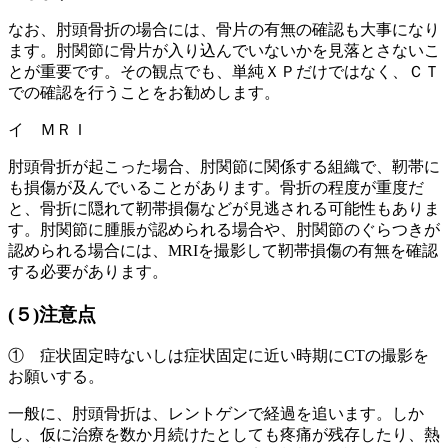
なお、肘頭骨折の場合には、骨片の有無の確認も大事になり
ます。肘関節に骨片が入り込んでいないかを見落とさないこ
とが重要です。その観点でも、単純ＸＰだけではなく、ＣＴ
での確認を行うことをお勧めします。
イ ＭＲＩ
肘頭骨折が起こった場合、肘関節に関係する組織で、靭帯に
も損傷が及んでいることがあります。骨折の程度が重度だ
と、骨折に隠れて靭帯損傷などが見逃される可能性もありま
す。肘関節に腫脹が認められる場合や、肘関節のぐらつきが
認められる場合には、MRIを撮影して靭帯損傷の有無を確認
する必要があります。
(５)注意点
① 症状固定時ないしは症状固定に近い時期にCTの撮影を
お願いする。
一般に、肘頭骨折は、レントゲンで経過を追います。しか
し、仮に治療を数か月続けたとしても疼痛が残存したり、熱