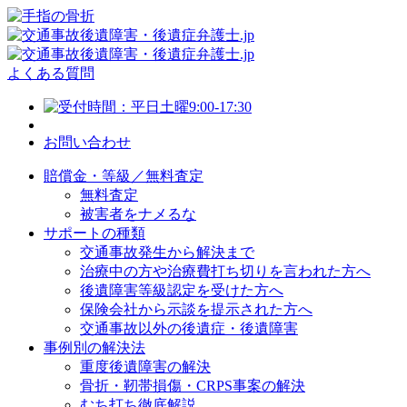
よくある質問
お問い合わせ
賠償金・等級／無料査定
無料査定
被害者をナメるな
サポートの種類
交通事故発生から解決まで
治療中の方や治療費打ち切りを言われた方へ
後遺障害等級認定を受けた方へ
保険会社から示談を提示された方へ
交通事故以外の後遺症・後遺障害
事例別の解決法
重度後遺障害の解決
骨折・靭帯損傷・CRPS事案の解決
むち打ち徹底解説