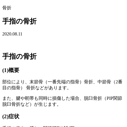
骨折
手指の骨折
2020.08.11
手指の骨折
(1)概要
部位により、末節骨
（
一番先端の指骨）
骨折、中節骨
（
2
番
目の指骨）
骨折などがあります。
また、腱や靭帯も同時に損傷した場合、脱臼骨折（
PIP関節
脱臼骨折
など）
が生じます。
(2)症状