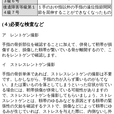
３級６号
後遺障害等級第１
１手のおや指以外の手指の遠位指節間関
４級７号
節を屈伸することができなくなったもの
(４)必要な検査など
ア レントゲン撮影
手指の骨折部位を確認することに加えて、併発して靭帯が損
傷すると、損傷した靱帯が繋いでいる骨が離開するので、こ
れをレントゲンで確認します。
イ ストレスレントゲン撮影
手指の骨折単体であれば、ストレスレントゲンの撮影は不要
です。しかしながら、手指の力が入らず重いものがもてな
い、または重いものを落としてしまうといった症状が出てい
る場合には、靭帯損傷が併発している可能性がありますの
で、ストレスレントゲンを撮影してもらいましょう。ストレ
スレントゲンとは、靱帯のゆるみなどを原因とする靱帯の緊
張性の欠如を確認するテストで、損傷などによって靱帯にゆ
るみが生じていれば、ストレスを与えた際に、内側ないし外