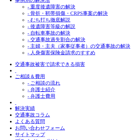
事例別の解決法
- 重度後遺障害の解決
- 骨折・靭帯損傷・CRPS事案の解決
- むち打ち徹底解説
- 後遺障害等級の解説
- 自転車事故の解決
- 交通事故過失割合の解決
- 主婦・主夫（家事従事者）の交通事故の解決
- 人身傷害保険金請求のすすめ
交通事故被害で請求できる損害
ご相談＆費用
- ご相談の流れ
- 弁護士紹介
- 弁護士費用
解決実績
交通事故コラム
よくある質問
お問い合わせフォーム
サイトマップ