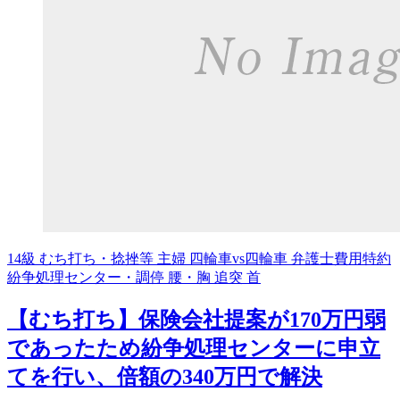
14級
むち打ち・捻挫等
主婦
四輪車vs四輪車
弁護士費用特約
紛争処理センター・調停
腰・胸
追突
首
【むち打ち】保険会社提案が170万円弱
であったため紛争処理センターに申立
てを行い、倍額の340万円で解決