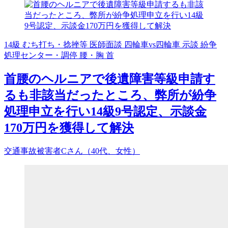
14級
むち打ち・捻挫等
医師面談
四輪車vs四輪車
示談
紛争
処理センター・調停
腰・胸
首
首腰のヘルニアで後遺障害等級申請す
るも非該当だったところ、弊所が紛争
処理申立を行い14級9号認定、示談金
170万円を獲得して解決
交通事故被害者Cさん（40代、女性）