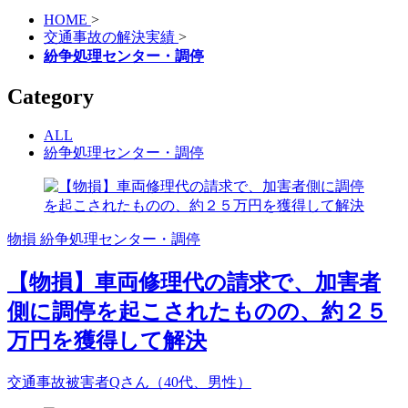
HOME
>
交通事故の解決実績
>
紛争処理センター・調停
Category
ALL
紛争処理センター・調停
物損
紛争処理センター・調停
【物損】車両修理代の請求で、加害者
側に調停を起こされたものの、約２５
万円を獲得して解決
交通事故被害者Qさん（40代、男性）