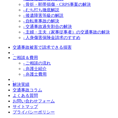
- 骨折・靭帯損傷・CRPS事案の解決
- むち打ち徹底解説
- 後遺障害等級の解説
- 自転車事故の解決
- 交通事故過失割合の解決
- 主婦・主夫（家事従事者）の交通事故の解決
- 人身傷害保険金請求のすすめ
交通事故被害で請求できる損害
ご相談＆費用
- ご相談の流れ
- 弁護士紹介
- 弁護士費用
解決実績
交通事故コラム
よくある質問
お問い合わせフォーム
サイトマップ
プライバシーポリシー