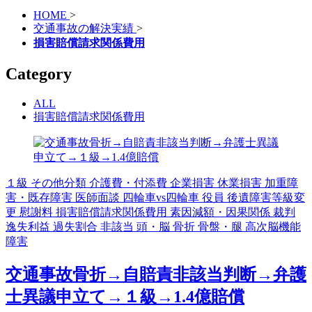
HOME
>
交通事故の解決実績
>
損害賠償請求関係費用
Category
ALL
損害賠償請求関係費用
１級
その他分類
介護費・付添費
企業損害
休業損害
加重障
害・既存障害
医師面談
四輪車vs四輪車
役員
後遺障害等級変
更
慰謝料
損害賠償請求関係費用
素因減額・因果関係
裁判
逸失利益
過失割合
非該当
頭・脳
骨折
骨盤・腿
高次脳機能
障害
交通事故骨折→自賠責非該当判断→弁護
士異議申立て→１級→1.4億賠償