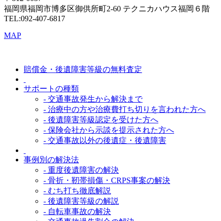
福岡県福岡市博多区御供所町2-60 テクニカハウス福岡６階
TEL:092-407-6817
MAP
賠償金・後遺障害等級の無料査定
サポートの種類
- 交通事故発生から解決まで
- 治療中の方や治療費打ち切りを言われた方へ
- 後遺障害等級認定を受けた方へ
- 保険会社から示談を提示された方へ
- 交通事故以外の後遺症・後遺障害
事例別の解決法
- 重度後遺障害の解決
- 骨折・靭帯損傷・CRPS事案の解決
- むち打ち徹底解説
- 後遺障害等級の解説
- 自転車事故の解決