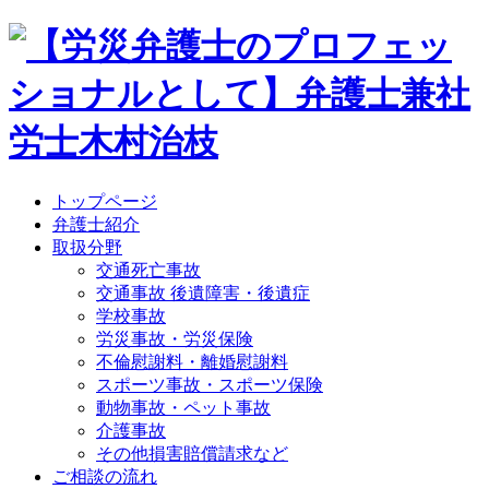
トップページ
弁護士紹介
取扱分野
交通死亡事故
交通事故 後遺障害・後遺症
学校事故
労災事故・労災保険
不倫慰謝料・離婚慰謝料
スポーツ事故・スポーツ保険
動物事故・ペット事故
介護事故
その他損害賠償請求など
ご相談の流れ