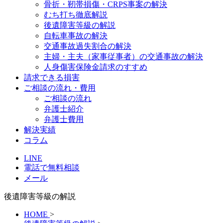
骨折・靭帯損傷・CRPS事案の解決
むち打ち徹底解説
後遺障害等級の解説
自転車事故の解決
交通事故過失割合の解決
主婦・主夫（家事従事者）の交通事故の解決
人身傷害保険金請求のすすめ
請求できる損害
ご相談の流れ・費用
ご相談の流れ
弁護士紹介
弁護士費用
解決実績
コラム
LINE
電話で無料相談
メール
後遺障害等級の解説
HOME
>