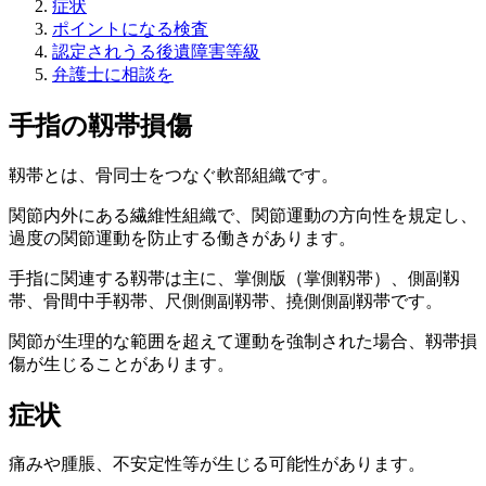
症状
ポイントになる検査
認定されうる後遺障害等級
弁護士に相談を
手指の靱帯損傷
靱帯とは、
骨同士をつなぐ
軟部組織です。
関節内外にある繊維性組織で、
関節運動の方向性を規定し、
過度の関節運動を防止
する働きがあります。
手指に関連する靱帯は主に、掌側版（掌側靱帯）、側副靱
帯、骨間中手靱帯、尺側側副靱帯、撓側側副靱帯です。
関節が生理的な範囲を超えて運動を強制された場合、靱帯損
傷が生じることがあります。
症状
痛みや腫脹、不安定性
等が生じる可能性があります。