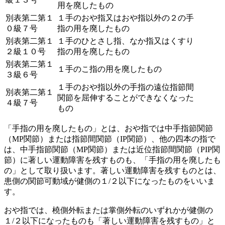
用を廃したもの
別表第二第１
１手のおや指又はおや指以外の２の手
０級７号
指の用を廃したもの
別表第二第１
１手のひとさし指、なか指又はくすり
２級１０号
指の用を廃したもの
別表第二第１
１手のこ指の用を廃したもの
３級６号
１手のおや指以外の手指の遠位指節間
別表第二第１
関節を屈伸することができなくなった
４級７号
もの
「
手指の用を廃したもの
」とは、
おや指では中手指節関節
（MP関節）または指節間関節（IP関節）
、
他の四本の指で
は、中手指節関節（MP関節）または近位指節間関節（PIP関
節）
に著しい運動障害を残すものも、「手指の用を廃したも
の」として取り扱います。著しい運動障害を残すものとは、
患側の関節可動域が健側の１/２以下になったものをいいま
す。
おや指では、橈側外転または掌側外転のいずれかが健側の
１/２以下になったものも「著しい運動障害を残すもの」と