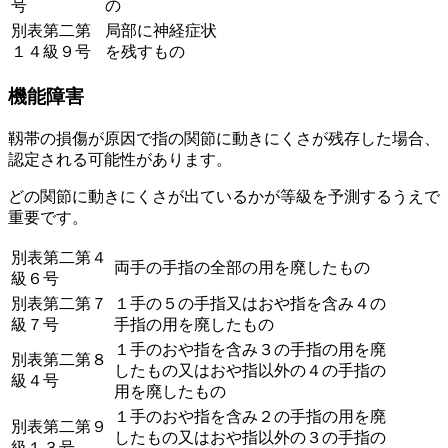
号
の
別表第二第
局部に神経症状
１４級９号
を残すもの
機能障害
靱帯の損傷が原因で指の関節に動きにくさ
が残存した場合、
認定される可能性があります。
どの関節
に動きにくさが出ているかが等級を予測するうえで
重要です。
別表第二第４
両手の手指の全部の用を廃したもの
級６号
別表第二第７
１手の５の手指又はおや指を含み４の
級７号
手指の用を廃したもの
１手のおや指を含み３の手指の用を廃
別表第二第８
したもの又はおや指以外の４の手指の
級４号
用を廃したもの
１手のおや指を含み２の手指の用を廃
別表第二第９
したもの又はおや指以外の３の手指の
級１３号