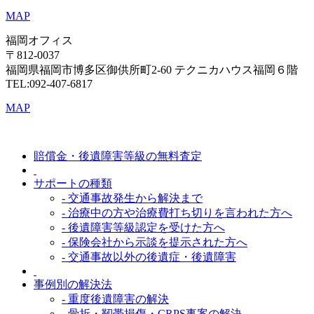
MAP
福岡オフィス
〒812-0037
福岡県福岡市博多区御供所町2-60 テクニカハウス福岡６階
TEL:092-407-6817
MAP
賠償金・後遺障害等級の無料査定
サポートの種類
- 交通事故発生から解決まで
- 治療中の方や治療費打ち切りを言われた方へ
- 後遺障害等級認定を受けた方へ
- 保険会社から示談を提示された方へ
- 交通事故以外の後遺症・後遺障害
事例別の解決法
- 重度後遺障害の解決
- 骨折・靭帯損傷・CRPS事案の解決