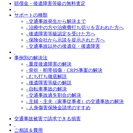
賠償金・後遺障害等級の無料査定
サポートの種類
- 交通事故発生から解決まで
- 治療中の方や治療費打ち切りを言われた方へ
- 後遺障害等級認定を受けた方へ
- 保険会社から示談を提示された方へ
- 交通事故以外の後遺症・後遺障害
事例別の解決法
- 重度後遺障害の解決
- 骨折・靭帯損傷・CRPS事案の解決
- むち打ち徹底解説
- 後遺障害等級の解説
- 自転車事故の解決
- 交通事故過失割合の解決
- 主婦・主夫（家事従事者）の交通事故の解決
- 人身傷害保険金請求のすすめ
交通事故被害で請求できる損害
ご相談＆費用