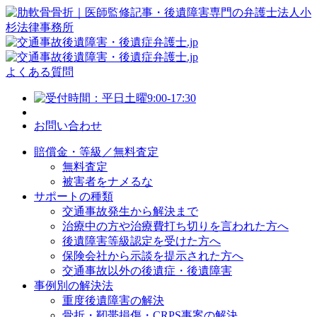
よくある質問
お問い合わせ
賠償金・等級／無料査定
無料査定
被害者をナメるな
サポートの種類
交通事故発生から解決まで
治療中の方や治療費打ち切りを言われた方へ
後遺障害等級認定を受けた方へ
保険会社から示談を提示された方へ
交通事故以外の後遺症・後遺障害
事例別の解決法
重度後遺障害の解決
骨折・靭帯損傷・CRPS事案の解決