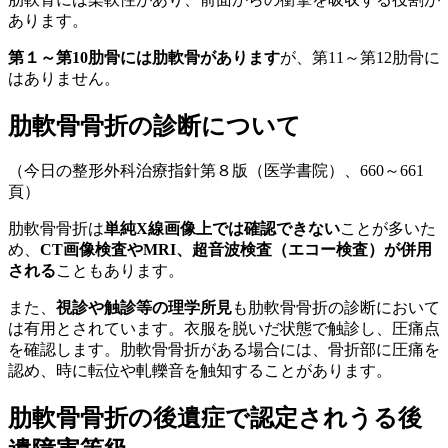
あります。
第１～第10肋骨には肋軟骨があります
が、第11～第12肋骨に
はありません。
肋軟骨骨折の診断について
（今日の整形外科治療指針第８版（医学書院）、660～661
頁）
肋軟骨骨折は
単純X線画像上では確認できない
ことが多いた
め、
CT画像検査やMRI、超音波検査（エコー検査）が併用
される
こともあります。
また、
視診や触診等の理学所見
も肋軟骨骨折の診断において
は有用とされています。衣服を脱いだ状態で触診し、圧痛点
を確認します。肋軟骨骨折がある場合には、骨折部に圧痛を
認め、時に転位や軋轢音を触知することがあります。
肋軟骨骨折の後遺症で認定されうる後