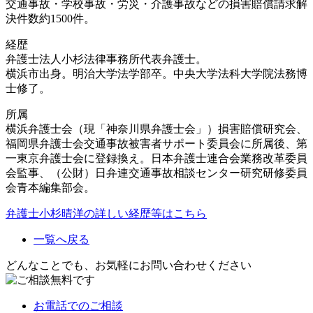
交通事故・学校事故・労災・介護事故などの損害賠償請求解
決件数約1500件。
経歴
弁護士法人小杉法律事務所代表弁護士。
横浜市出身。明治大学法学部卒。中央大学法科大学院法務博
士修了。
所属
横浜弁護士会（現「神奈川県弁護士会」）損害賠償研究会、
福岡県弁護士会交通事故被害者サポート委員会に所属後、第
一東京弁護士会に登録換え。日本弁護士連合会業務改革委員
会監事、（公財）日弁連交通事故相談センター研究研修委員
会青本編集部会。
弁護士小杉晴洋の詳しい経歴等はこちら
一覧へ戻る
どんなことでも、お気軽にお問い合わせください
お電話
でのご相談