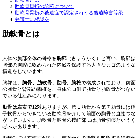
肋軟骨骨折の診断について
肋軟骨骨折の後遺症で認定されうる後遺障害等級
弁護士に相談を
肋軟骨とは
人体の胸部全体の骨格を
胸郭
（きょうかく）
と言い、胸郭は
胸部の胸腔に収められた内臓を保護する大きなカゴのような
構造をしています。
胸郭は、
胸骨、肋軟骨、肋骨、胸椎
で構成されており、前面
の胸骨と背部の胸椎を、身体の両側で肋骨と肋軟骨がつない
でいる仕組みになります。
肋骨は左右で12対
ありますが、
第１肋骨から第７肋骨には硝
子軟骨からできている肋軟骨を介して前面の胸骨と直接つな
がって
います。肋軟骨と胸骨の接続部には肋骨切痕というく
ぼみがあります。
肋軟骨には柔軟性があり、前面からの衝撃を吸収する役割が