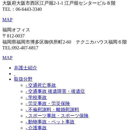
大阪府大阪市西区江戸堀2-1-1 江戸堀センタービル８階
TEL：06-6443-3340
MAP
福岡オフィス
〒812-0037
福岡県福岡市博多区御供所町2-60 テクニカハウス福岡６階
TEL:092-407-6817
MAP
弁護士紹介
取扱分野
- 交通死亡事故
- 交通事故 後遺障害・後遺症
- 学校事故
- 労災事故・労災保険
- 不倫慰謝料・離婚慰謝料
- スポーツ事故・スポーツ保険
- 動物事故・ペット事故
- 介護事故