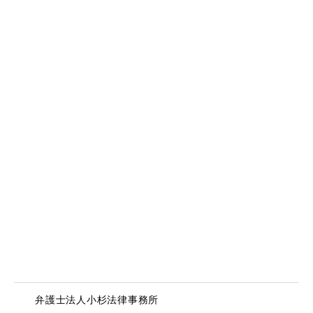
横浜オフィス
〒231-0023
神奈川県横浜市中区山下町223-1 NU関内ビル２階
TEL：045-330-1863
大阪オフィス
〒550-0002
大阪府大阪市西区江戸堀2-1-1 江戸堀センタービル８階
TEL：06-6443-3340
MAP
福岡オフィス
〒812-0037
福岡県福岡市博多区御供所町2-60 テクニカハウス福岡６階
TEL:092-407-6817
MAP
弁護士法人小杉法律事務所