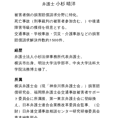
小杉 晴洋
弁護士
被害者側の損害賠償請求分野に特化。
死亡事故（刑事裁判の被害者参加含む。）や後遺
障害等級の獲得を得意とする。
交通事故・学校事故・労災・介護事故などの損害
賠償請求解決件数約1500件。
経歴
弁護士法人小杉法律事務所代表弁護士。
横浜市出身。明治大学法学部卒。中央大学法科大
学院法務博士修了。
所属
横浜弁護士会（現「神奈川県弁護士会」）損害賠
償研究会、福岡県弁護士会交通事故被害者サポー
ト委員会に所属後、第一東京弁護士会に登録換
え。日本弁護士連合会業務改革委員会監事、（公
財）日弁連交通事故相談センター研究研修委員会
青本編集部会。