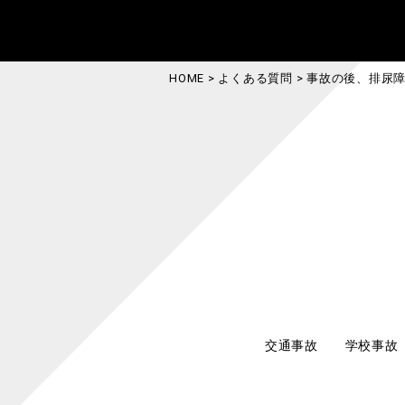
HOME
>
よくある質問
>
事故の後、排尿障害となってしま
事故の後、排
しなければな
っと続くとな
おむつ代など
交通事故
学校事故