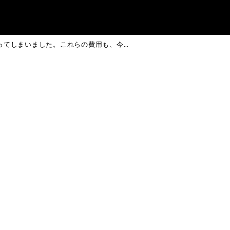
のですが、将来の分のおむつ代などもずっと請求できるものなのでしょうか？
パッドを使用
費用も、今後ず
、将来の分の
か？