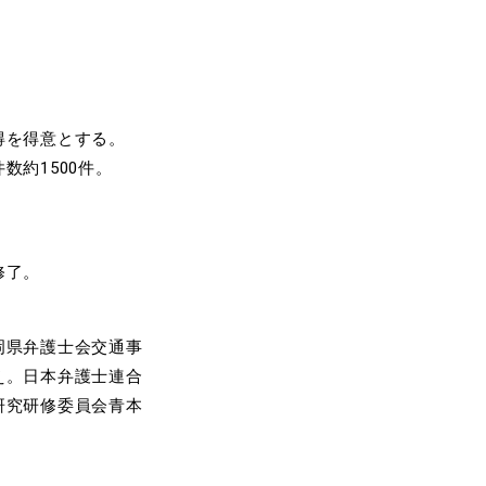
得を得意とする。
約1500件。
修了。
岡県弁護士会交通事
え。日本弁護士連合
研究研修委員会青本