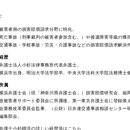
士
被害者側の損害賠償請求分野に特化。
死亡事故（刑事裁判の被害者参加含む。）や後遺障害等級の獲
交通事故・学校事故・労災・介護事故などの損害賠償請求解決件数
経歴
弁護士法人小杉法律事務所代表弁護士。
横浜市出身。明治大学法学部卒。中央大学法科大学院法務博士
所属
横浜弁護士会（現「神奈川県弁護士会」）損害賠償研究会、福
故被害者サポート委員会に所属後、第一東京弁護士会に登録換
会業務改革委員会監事、（公財）日弁連交通事故相談センター
編集部会。
弁護士小杉晴洋の詳しい経歴等はこちら