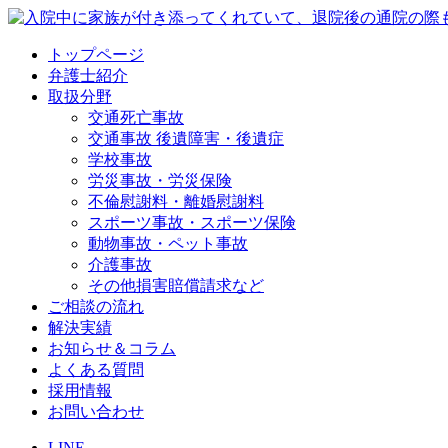
トップページ
弁護士紹介
取扱分野
交通死亡事故
交通事故 後遺障害・後遺症
学校事故
労災事故・労災保険
不倫慰謝料・離婚慰謝料
スポーツ事故・スポーツ保険
動物事故・ペット事故
介護事故
その他損害賠償請求など
ご相談の流れ
解決実績
お知らせ＆コラム
よくある質問
採用情報
お問い合わせ
LINE