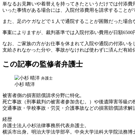
単なるお見舞いや着替えを持ってきたというだけでは付添費
いった事情がある場合には、入院付添費用を請求することが
また、足のケガなどで１人で通院することが困難だった場合
事案によりますが、裁判基準では入院付添い費用が日額6500
なお、ご家族の方がお仕事を休まれて入院や通院の付添いを
支給されなかった分や、事故がなければ使わずに済んだ有給
この記事の監修者弁護士
弁護士
小杉 晴洋
被害者側の損害賠償請求分野に特化。
死亡事故（刑事裁判の被害者参加含む。）や後遺障害等級の
交通事故・学校事故・労災・介護事故などの損害賠償請求解決件
経歴
弁護士法人小杉法律事務所代表弁護士。
横浜市出身。明治大学法学部卒。中央大学法科大学院法務博