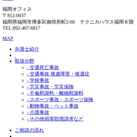
福岡オフィス
〒812-0037
福岡県福岡市博多区御供所町2-60 テクニカハウス福岡６階
TEL:092-407-6817
MAP
弁護士紹介
取扱分野
- 交通死亡事故
- 交通事故 後遺障害・後遺症
- 学校事故
- 労災事故・労災保険
- 不倫慰謝料・離婚慰謝料
- スポーツ事故・スポーツ保険
- 動物事故・ペット事故
- 介護事故
- その他損害賠償請求など
ご相談の流れ