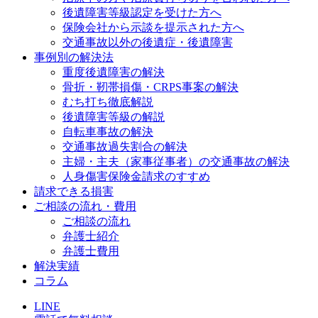
後遺障害等級認定を受けた方へ
保険会社から示談を提示された方へ
交通事故以外の後遺症・後遺障害
事例別の解決法
重度後遺障害の解決
骨折・靭帯損傷・CRPS事案の解決
むち打ち徹底解説
後遺障害等級の解説
自転車事故の解決
交通事故過失割合の解決
主婦・主夫（家事従事者）の交通事故の解決
人身傷害保険金請求のすすめ
請求できる損害
ご相談の流れ・費用
ご相談の流れ
弁護士紹介
弁護士費用
解決実績
コラム
LINE