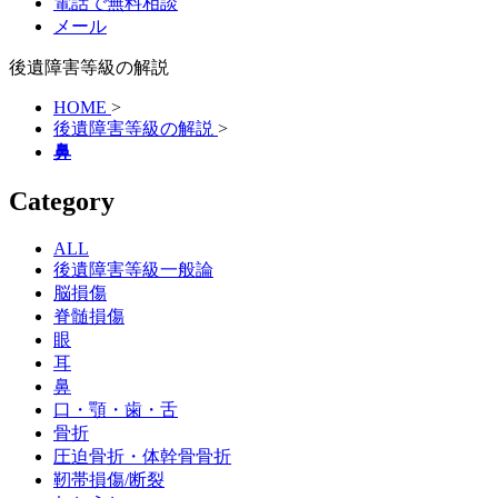
電話で無料相談
メール
後遺障害等級の解説
HOME
>
後遺障害等級の解説
>
鼻
Category
ALL
後遺障害等級一般論
脳損傷
脊髄損傷
眼
耳
鼻
口・顎・歯・舌
骨折
圧迫骨折・体幹骨骨折
靭帯損傷/断裂