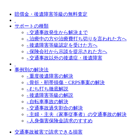
賠償金・後遺障害等級の無料査定
サポートの種類
- 交通事故発生から解決まで
- 治療中の方や治療費打ち切りを言われた方へ
- 後遺障害等級認定を受けた方へ
- 保険会社から示談を提示された方へ
- 交通事故以外の後遺症・後遺障害
事例別の解決法
- 重度後遺障害の解決
- 骨折・靭帯損傷・CRPS事案の解決
- むち打ち徹底解説
- 後遺障害等級の解説
- 自転車事故の解決
- 交通事故過失割合の解決
- 主婦・主夫（家事従事者）の交通事故の解決
- 人身傷害保険金請求のすすめ
交通事故被害で請求できる損害