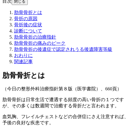
目次
閉じる
肋骨骨折とは
骨折の原因
骨折後の症状
診断について
肋骨骨折の治療指針
肋骨骨折の痛みのピーク
肋骨骨折の後遺症で認定されうる後遺障害等級
おわりに
関連記事
肋骨骨折とは
（今日の整形外科治療指針第８版（医学書院）、660頁）
肋骨骨折は日常生活で遭遇する頻度の高い骨折の１つです
が、
その多くは数週間で治癒
する骨折だと言われます。
血気胸、フレイルチェストなどの合併症にさえ注意すれば、
予後の良好な疾患です。