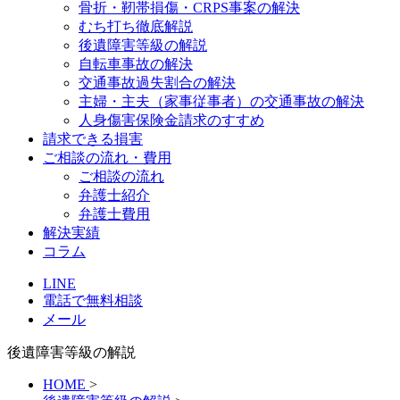
骨折・靭帯損傷・CRPS事案の解決
むち打ち徹底解説
後遺障害等級の解説
自転車事故の解決
交通事故過失割合の解決
主婦・主夫（家事従事者）の交通事故の解決
人身傷害保険金請求のすすめ
請求できる損害
ご相談の流れ・費用
ご相談の流れ
弁護士紹介
弁護士費用
解決実績
コラム
LINE
電話で無料相談
メール
後遺障害等級の解説
HOME
>