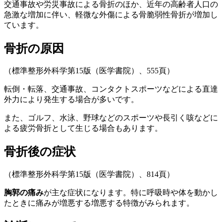
交通事故や労災事故による骨折のほか、近年の高齢者人口の
急激な増加に伴い、軽微な外傷による骨脆弱性骨折が増加
し
ています。
骨折の原因
（標準整形外科学第15版（医学書院）、555頁）
転倒・転落、交通事故、コンタクトスポーツなどによる直達
外力
により発生する場合が多いです。
また、ゴルフ、水泳、野球などのスポーツや長引く咳などに
よる
疲労骨折として生じる場合も
あります。
骨折後の症状
（標準整形外科学第15版（医学書院）、814頁）
胸郭の痛み
が主な症状になります。特に呼吸時や体を動かし
たときに痛みが増悪する増悪する
特徴がみられます。