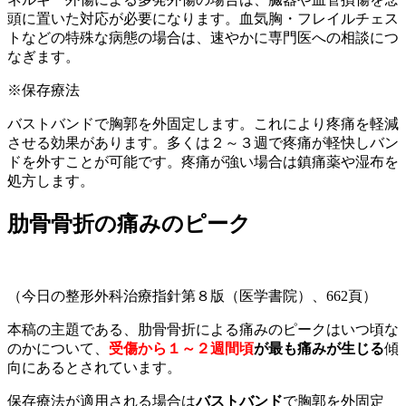
頭に置いた対応が必要になります。血気胸・フレイルチェス
トなどの特殊な病態の場合は、速やかに専門医への相談につ
なぎます。
※
保存療法
バストバンドで胸郭を外固定します。これにより疼痛を軽減
させる効果があります。
多くは２～３週で疼痛が軽快しバン
ドを外すことが可能
です。疼痛が強い場合は鎮痛薬や湿布を
処方します。
肋骨骨折の痛みのピーク
（今日の整形外科治療指針第８版（医学書院）、662頁）
本稿の主題である、肋骨骨折による痛みのピークはいつ頃な
のかについて、
受傷から１～２週間頃
が最も痛みが生じる
傾
向にあるとされています。
保存療法が適用される場合は
バストバンド
で胸郭を外固定