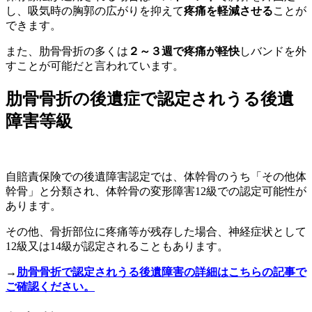
し、吸気時の胸郭の広がりを抑えて
疼痛を軽減させる
ことが
できます。
また、肋骨骨折の多くは
２～３週で疼痛が軽快
しバンドを外
すことが可能だと言われています。
肋骨骨折の後遺症で認定されうる後遺
障害等級
自賠責保険での後遺障害認定では、体幹骨のうち「その他体
幹骨」と分類され、
体幹骨の変形障害12級
での認定可能性が
あります。
その他、骨折部位に疼痛等が残存した場合、
神経症状として
12級又は14級
が認定されることもあります。
→
肋骨骨折で認定されうる後遺障害の詳細はこちらの記事で
ご確認ください。