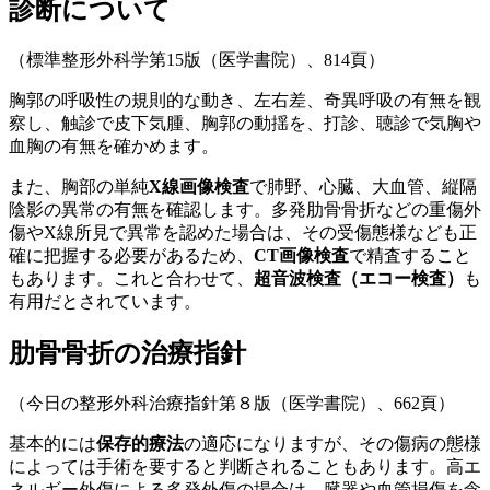
診断について
（標準整形外科学第15版（医学書院）、814頁）
胸郭の呼吸性の規則的な動き、左右差、奇異呼吸の有無を観
察し、触診で皮下気腫、胸郭の動揺を、打診、聴診で気胸や
血胸の有無を確かめます。
また、胸部の単純
X線画像検査
で肺野、心臓、大血管、縦隔
陰影の異常の有無を確認します。多発肋骨骨折などの重傷外
傷やX線所見で異常を認めた場合は、その受傷態様なども正
確に把握する必要があるため、
CT画像検査
で精査すること
もあります。これと合わせて、
超音波検査（エコー検査）
も
有用だとされています。
肋骨骨折の治療指針
（今日の整形外科治療指針第８版（医学書院）、662頁）
基本的には
保存的療法
の適応になりますが
、その傷病の態様
によっては手術を要すると判断されることもあります。高エ
ネルギー外傷による多発外傷の場合は、臓器や血管損傷を念