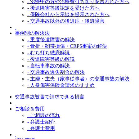
- 治療中の方や治療費打ち切りを言われた方へ
- 後遺障害等級認定を受けた方へ
- 保険会社から示談を提示された方へ
- 交通事故以外の後遺症・後遺障害
事例別の解決法
- 重度後遺障害の解決
- 骨折・靭帯損傷・CRPS事案の解決
- むち打ち徹底解説
- 後遺障害等級の解説
- 自転車事故の解決
- 交通事故過失割合の解決
- 主婦・主夫（家事従事者）の交通事故の解決
- 人身傷害保険金請求のすすめ
交通事故被害で請求できる損害
ご相談＆費用
- ご相談の流れ
- 弁護士紹介
- 弁護士費用