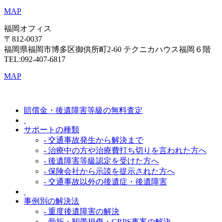
MAP
福岡オフィス
〒812-0037
福岡県福岡市博多区御供所町2-60 テクニカハウス福岡６階
TEL:092-407-6817
MAP
賠償金・後遺障害等級の無料査定
サポートの種類
- 交通事故発生から解決まで
- 治療中の方や治療費打ち切りを言われた方へ
- 後遺障害等級認定を受けた方へ
- 保険会社から示談を提示された方へ
- 交通事故以外の後遺症・後遺障害
事例別の解決法
- 重度後遺障害の解決
- 骨折・靭帯損傷・CRPS事案の解決