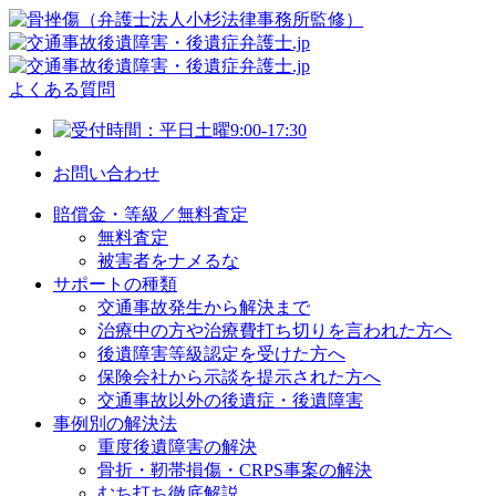
よくある質問
お問い合わせ
賠償金・等級／無料査定
無料査定
被害者をナメるな
サポートの種類
交通事故発生から解決まで
治療中の方や治療費打ち切りを言われた方へ
後遺障害等級認定を受けた方へ
保険会社から示談を提示された方へ
交通事故以外の後遺症・後遺障害
事例別の解決法
重度後遺障害の解決
骨折・靭帯損傷・CRPS事案の解決
むち打ち徹底解説