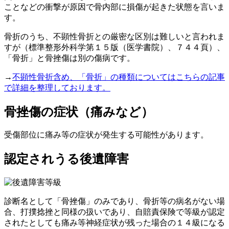
ことなどの衝撃が原因で
骨内部に損傷
が起きた状態を言いま
す。
骨折のうち、不顕性骨折との厳密な区別は難しいと言われま
すが（標準整形外科学第１５版（医学書院）、７４４頁）、
「骨折」と骨挫傷は別
の傷病です。
→
不顕性骨折含め、「骨折」の種類についてはこちらの記事
で詳細を整理しております。
骨挫傷の症状（痛みなど）
受傷部位に痛み等の症状が発生する可能性があります。
認定されうる後遺障害
診断名として「骨挫傷」のみであり、骨折等の病名がない場
合、打撲捻挫と同様の扱いであり、自賠責保険で等級が
認定
されたとしても痛み等神経症状が残った場合の１４級になる