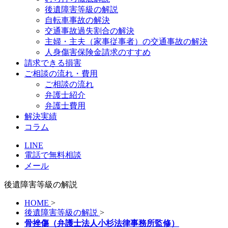
後遺障害等級の解説
自転車事故の解決
交通事故過失割合の解決
主婦・主夫（家事従事者）の交通事故の解決
人身傷害保険金請求のすすめ
請求できる損害
ご相談の流れ・費用
ご相談の流れ
弁護士紹介
弁護士費用
解決実績
コラム
LINE
電話で無料相談
メール
後遺障害等級の解説
HOME
>
後遺障害等級の解説
>
骨挫傷（弁護士法人小杉法律事務所監修）