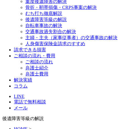
重度後遺障害の解決
骨折・靭帯損傷・CRPS事案の解決
むち打ち徹底解説
後遺障害等級の解説
自転車事故の解決
交通事故過失割合の解決
主婦・主夫（家事従事者）の交通事故の解決
人身傷害保険金請求のすすめ
請求できる損害
ご相談の流れ・費用
ご相談の流れ
弁護士紹介
弁護士費用
解決実績
コラム
LINE
電話で無料相談
メール
後遺障害等級の解説
HOME
>