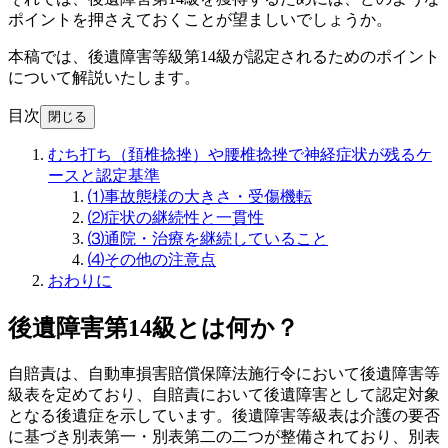
ポイントを押さえておくことが望ましいでしょうか。
本稿では、後遺障害等級第14級が認定されるためのポイント
について解説いたします。
目次
閉じる
むち打ち（頚椎捻挫）や腰椎捻挫で神経症状が残るケ
ースと認定基準
⑴事故態様の大きさ・受傷機転
⑵症状の継続性と一貫性
⑶通院・治療を継続していること
⑷その他の注意点
おわりに
後遺障害第14級とは何か？
自賠責は、自動車損害賠償保障法施行令において後遺障害等
級表を定めており、自賠責において後遺障害として認定対象
となる後遺症を示しています。後遺障害等級表は介護の要否
に基づき別表第一・別表第二の二つが整備されており、別表