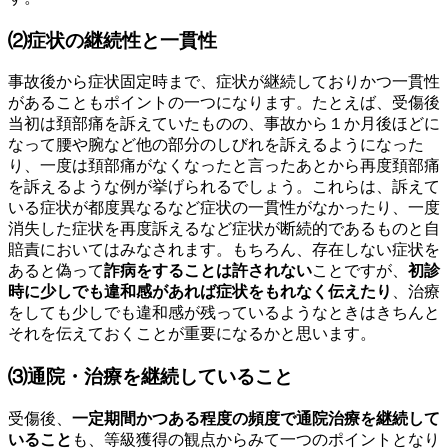
⑵症状の継続性と一貫性
事故後から症状固定時まで、症状が継続しておりかつ一貫性
があることもポイントの一つになります。たとえば、受傷後
当初は頚部痛を訴えていたものの、事故から１か月後ほどに
なって腰や腕など他の部分のしびれを訴えるようになった
り、一度は頚部痛がなくなったと言ったあとから再度頚部痛
を訴えるような例が挙げられるでしょう。これらは、訴えて
いる症状が都度異なるなど症状の一貫性がなかったり、一度
消失した症状を再度訴えるなど症状が断続的であるものと自
賠責においてはみなされます。もちろん、存在しない症状を
あると偽って
詐病をすることは許されない
ことですが、
初診
時に少しでも違和感があれば症状をもれなく伝えたり
、治療
をしても少しでも違和感が残っているようなときはきちんと
それを伝えておくことが重要になるかと思います。
⑶通院・治療を継続していること
受傷後、
一定期間かつある程度の頻度で通院治療を継続して
いること
も、等級獲得の観点からみて一つのポイントとなり