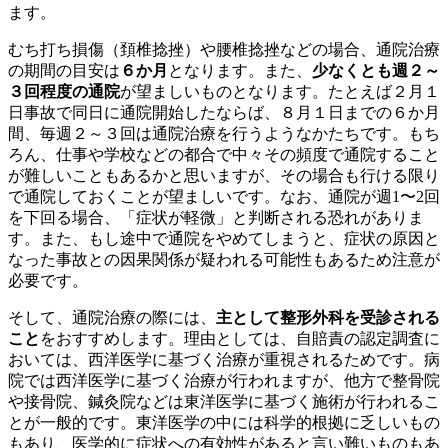
ます。
むち打ち損傷（頚椎捻挫）や腰椎捻挫などの場合、通院治療
の期間の目安は
６か月
となります。また、
少なくとも週２～
３回程度の通院
が望ましいものとなります。たとえば２月１
日事故で同日に通院開始したならば、８月１日までの６か月
間、毎週２～３回は通院治療を行うようなかたちです。もち
ろん、仕事や学校などの都合で中々その頻度で通院すること
が難しいこともあるかと思いますが、その場合も行ける限り
で通院しておくことが望ましいです。なお、通院が週1〜2回
を下回る場合、「症状が軽微」と判断される恐れがありま
す。また、もし途中で通院をやめてしまうと、症状の原因と
なった事故との因果関係が疑われる可能性もあるため注意が
必要です。
そして、通院治療の際には、
主として整形外科を受診される
こと
をおすすめします。理由としては、自賠責の認定調査に
おいては、西洋医学に基づく治療が重視されるためです。病
院では西洋医学に基づく治療が行われますが、他方で整骨院
や接骨院、鍼灸院などは東洋医学に基づく施術が行われるこ
とが一般的です。東洋医学の中には科学的根拠に乏しいもの
もあり、医学的に症状への有効性があると言い難いものもあ