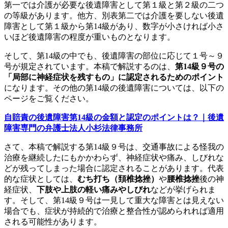
第一では介護が必要な後遺障害として第１級と第２級の二つ
の等級があります。他方、別表第二では介護を要しない後遺
障害として第１級から第14級があり、数字が小さければ小さ
いほど後遺障害の程度が重いものとなります。
そして、第14級の中でも、後遺障害の部位に応じて１号～９
号が規定されています。本稿で解説するのは、
第14級９号の
「局部に神経症状を残すもの」に認定されるためのポイント
になります。その他の第14級の後遺障害については、以下の
ページをご覧ください。
自賠責の後遺障害第14級の金額と認定のポイントは？｜後遺
障害専門の弁護士法人小杉法律事務所
さて、本稿で解説する第14級９号は、交通事故による怪我の
治療を継続したにもかかわらず、神経症状や痛み、しびれな
どが残ってしまった場合に認定されることがあります。代表
的な症状としては、
むち打ち（頚椎捻挫）
や
腰椎捻挫
後の神
経症状、
下肢や上肢の軽い痛みやしびれ
などが挙げられま
す。そして、第14級９号は一見して重大な障害とは見えない
場合でも、症状が持続的で治療と整合性が認められれば適用
される可能性があります。