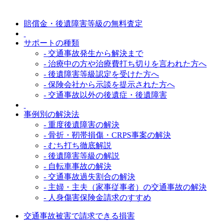
賠償金・後遺障害等級の無料査定
サポートの種類
- 交通事故発生から解決まで
- 治療中の方や治療費打ち切りを言われた方へ
- 後遺障害等級認定を受けた方へ
- 保険会社から示談を提示された方へ
- 交通事故以外の後遺症・後遺障害
事例別の解決法
- 重度後遺障害の解決
- 骨折・靭帯損傷・CRPS事案の解決
- むち打ち徹底解説
- 後遺障害等級の解説
- 自転車事故の解決
- 交通事故過失割合の解決
- 主婦・主夫（家事従事者）の交通事故の解決
- 人身傷害保険金請求のすすめ
交通事故被害で請求できる損害