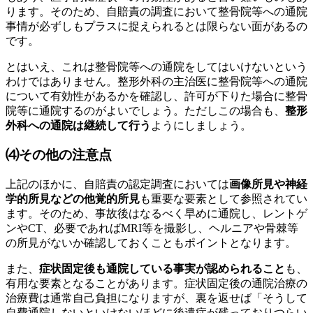
ります。そのため、自賠責の調査において整骨院等への通院
事情が必ずしもプラスに捉えられるとは限らない面があるの
です。
とはいえ、これは整骨院等への通院をしてはいけないという
わけではありません。整形外科の主治医に整骨院等への通院
について有効性があるかを確認し、許可が下りた場合に整骨
院等に通院するのがよいでしょう。ただしこの場合も、
整形
外科への通院は継続して行う
ようにしましょう。
⑷その他の注意点
上記のほかに、自賠責の認定調査においては
画像所見や神経
学的所見などの他覚的所見
も重要な要素として参照されてい
ます。そのため、事故後はなるべく早めに通院し、レントゲ
ンやCT、必要であればMRI等を撮影し、ヘルニアや骨棘等
の所見がないか確認しておくこともポイントとなります。
また、
症状固定後も通院している事実が認められること
も、
有用な要素となることがあります。症状固定後の通院治療の
治療費は通常自己負担になりますが、裏を返せば「そうして
自費通院しないといけないほどに後遺症が残っておりつらい