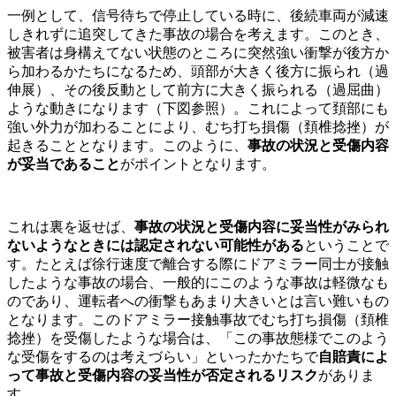
一例として、信号待ちで停止している時に、後続車両が減速
しきれずに追突してきた事故の場合を考えます。このとき、
被害者は身構えてない状態のところに突然強い衝撃が後方か
ら加わるかたちになるため、頭部が大きく後方に振られ（過
伸展）、その後反動として前方に大きく振られる（過屈曲）
ような動きになります（下図参照）。これによって頚部にも
強い外力が加わることにより、むち打ち損傷（頚椎捻挫）が
起きることとなります。このように、
事故の状況と受傷内容
が妥当であること
がポイントとなります。
これは裏を返せば、
事故の状況と受傷内容に妥当性がみられ
ないようなときには認定されない可能性がある
ということで
す。たとえば徐行速度で離合する際にドアミラー同士が接触
したような事故の場合、一般的にこのような事故は軽微なも
のであり、運転者への衝撃もあまり大きいとは言い難いもの
となります。このドアミラー接触事故でむち打ち損傷（頚椎
捻挫）を受傷したような場合は、「この事故態様でこのよう
な受傷をするのは考えづらい」といったかたちで
自賠責によ
って事故と受傷内容の妥当性が否定されるリスク
がありま
す。