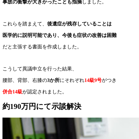
事故の衝撃が大きかったことも指摘
しました。
これらを踏まえて、
後遺症が残存していることは
医学的に説明可能であり、今後も症状の改善は困難
だと主張する書面を作成しました。
こうして異議申立を行った結果、
腰部、背部、右膝の
3か所
に
それぞれ
14級9号
がつき
併合14級
が認定されました。
約190万円にて示談解決