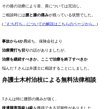
その後の治療により首、肩については完治し、
ご相談時には
腰と膝の痛み
が残っている状態
でした。
(
「むち打ち」についての解説はこちらのページから。
)
事故から4か月
経ち、保険会社より
治療費打ち切り
の話がありましたが、
治療を継続すべきか、ここで治療を終了すべきか
悩んだＴさんは弁護士に相談することにしました。
弁護士木村治枝による無料法律相談
Tさんは特に腰部の痛みが強く、
後遺障害等級14級
を獲得できる可能性
がありました。