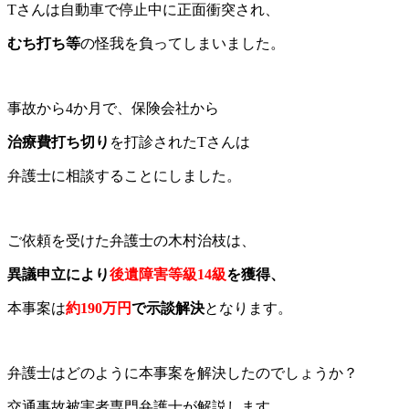
Tさんは自動車で停止中に正面衝突され、
むち打ち等
の怪我を負ってしまいました。
事故から4か月で、保険会社から
治療費打ち切り
を打診されたTさんは
弁護士に相談することにしました。
ご依頼を受けた弁護士の木村治枝は、
異議申立により
後遺障害等級14級
を獲得、
本事案は
約190万円
で示談解決
となります。
弁護士はどのように本事案を解決したのでしょうか？
交通事故被害者専門弁護士が解説します。