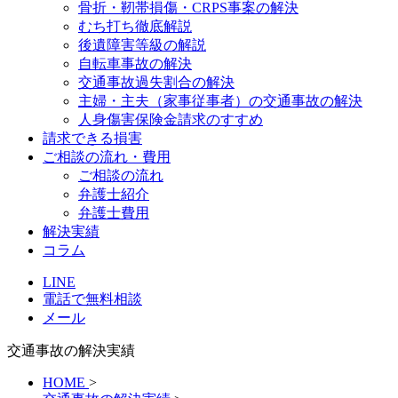
骨折・靭帯損傷・CRPS事案の解決
むち打ち徹底解説
後遺障害等級の解説
自転車事故の解決
交通事故過失割合の解決
主婦・主夫（家事従事者）の交通事故の解決
人身傷害保険金請求のすすめ
請求できる損害
ご相談の流れ・費用
ご相談の流れ
弁護士紹介
弁護士費用
解決実績
コラム
LINE
電話で無料相談
メール
交通事故の解決実績
HOME
>