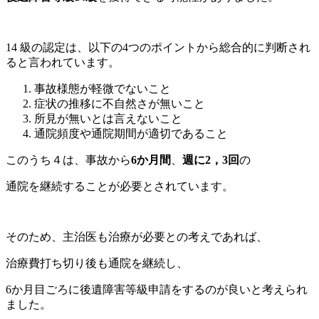
14 級の認定は、以下の4つのポイントから総合的に判断され
ると言われています。
事故様態が軽微でないこと
症状の推移に不自然さが無いこと
所見が無いとは言えないこと
通院頻度や通院期間が適切であること
このうち４は、
事故から
6か月間
、
週に2，3回
の
通院を継続することが必要
とされています。
そのため、主治医も治療が必要との考えであれば、
治療費打ち切り後も通院を継続し、
6か月目ごろに後遺障害等級申請
をするのが良いと考えられ
ました。