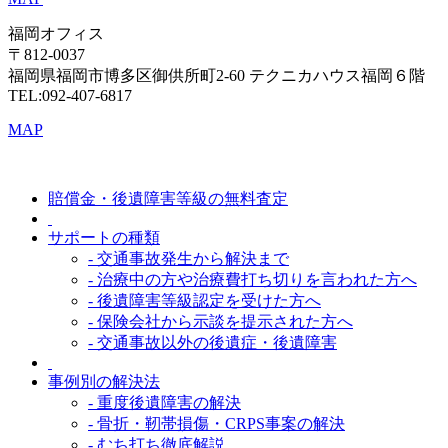
福岡オフィス
〒812-0037
福岡県福岡市博多区御供所町2-60 テクニカハウス福岡６階
TEL:092-407-6817
MAP
賠償金・後遺障害等級の無料査定
サポートの種類
- 交通事故発生から解決まで
- 治療中の方や治療費打ち切りを言われた方へ
- 後遺障害等級認定を受けた方へ
- 保険会社から示談を提示された方へ
- 交通事故以外の後遺症・後遺障害
事例別の解決法
- 重度後遺障害の解決
- 骨折・靭帯損傷・CRPS事案の解決
- むち打ち徹底解説