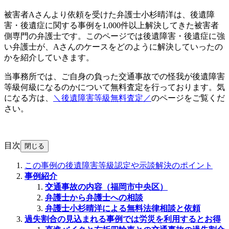
被害者Aさんより依頼を受けた弁護士小杉晴洋は、後遺障
害・後遺症に関する事例を1,000件以上解決してきた被害者
側専門の弁護士です。このページでは後遺障害・後遺症に強
い弁護士が、Aさんのケースをどのように解決していったの
かを紹介していきます。
当事務所では、ご自身の負った交通事故での怪我が後遺障害
等級何級になるのかについて無料査定を行っております。気
になる方は、
＼後遺障害等級無料査定／
のページをご覧くだ
さい。
目次
閉じる
この事例の後遺障害等級認定や示談解決のポイント
事例紹介
交通事故の内容（福岡市中央区）
弁護士から弁護士への相談
弁護士小杉晴洋による無料法律相談と依頼
過失割合の見込まれる事例では労災を利用するとお得