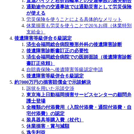
直進バイクと右折四輪車との交通事故の過失割合
通勤途中の交通事故では通勤災害として労災保険
が使える
労災保険を使うことによる具体的なメリット
休業損害も労災を使うことで20％お得（休業特別
支給金）
後遺障害等級併合６級認定
済生会福岡総合病院整形外科の後遺障害診断
後遺障害診断書訂正の必要性
済生会福岡総合病院での医師面談（後遺障害診断
書訂正依頼）
自賠責保険へ後遺障害等級認定申請
後遺障害等級併合６級認定
約7000万円の損害賠償金で示談解決
訴状を用いた示談交渉
東京海上日動福岡損害サービスセンターの顧問弁
護士登場
全種類の付添費用（入院付添費・通院付添費・自
宅付添費）の認定
装具器具等購入費（杖代）
休業損害・賞与減額
逸失利益