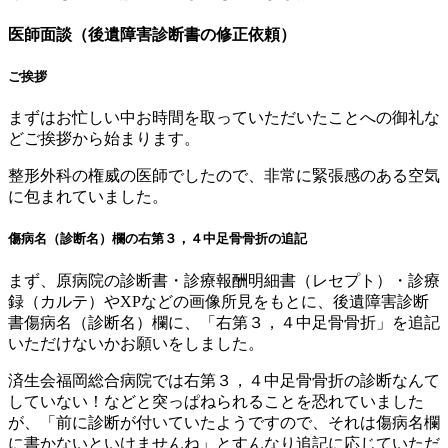
医師面談（後遺障害診断書の修正依頼）
ご挨拶
まずはお忙しい中お時間を取っていただいたことへの御礼な
どご挨拶から始まります。
整形外科の権威の医師でしたので、非常に緊張感のある空気
に包まれていました。
傷病名（診断名）欄の右第３，４中足骨骨折の追記
まず、原病院の診断書・診療報酬明細書（レセプト）・診療
録（カルテ）やXPなどの画像所見をもとに、後遺障害診断
書傷病名（診断名）欄に、「右第３，４中足骨骨折」を追記
いただけないかお願いをしました。
済生会福岡総合病院では右第３，４中足骨骨折の診断なんて
していない！などと突っぱねられることを恐れていました
が、「前に診断が付いていたようですので、それは傷病名欄
に書かないといけませんね」とすんなり追記に応じていただ