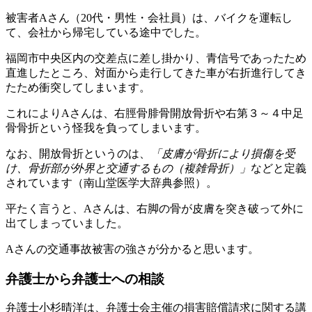
被害者Aさん（20代・男性・会社員）は、バイクを運転し
て、会社から帰宅している途中でした。
福岡市中央区内の交差点に差し掛かり、青信号であったため
直進したところ、対面から走行してきた車が右折進行してき
たため衝突してしまいます。
これによりAさんは、右脛骨腓骨開放骨折や右第３～４中足
骨骨折という怪我を負ってしまいます。
なお、開放骨折というのは、
「皮膚が骨折により損傷を受
け、骨折部が外界と交通するもの（複雑骨折）」
などと定義
されています（南山堂医学大辞典参照）。
平たく言うと、Aさんは、右脚の骨が皮膚を突き破って外に
出てしまっていました。
Aさんの交通事故被害の強さが分かると思います。
弁護士から弁護士への相談
弁護士小杉晴洋は、弁護士会主催の損害賠償請求に関する講