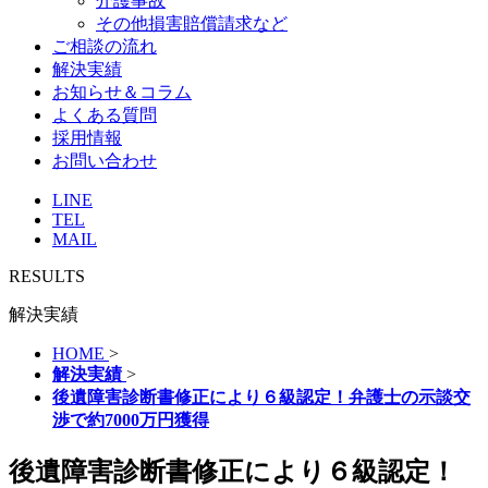
介護事故
その他損害賠償請求など
ご相談の流れ
解決実績
お知らせ＆コラム
よくある質問
採用情報
お問い合わせ
LINE
TEL
MAIL
RESULTS
解決実績
HOME
>
解決実績
>
後遺障害診断書修正により６級認定！弁護士の示談交
渉で約7000万円獲得
後遺障害診断書修正により６級認定！