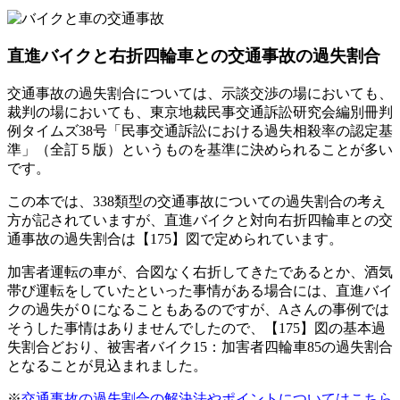
直進バイクと右折四輪車との交通事故の過失割合
交通事故の過失割合については、示談交渉の場においても、
裁判の場においても、東京地裁民事交通訴訟研究会編別冊判
例タイムズ38号「民事交通訴訟における過失相殺率の認定基
準」（全訂５版）というものを基準に決められることが多い
です。
この本では、338類型の交通事故についての過失割合の考え
方が記されていますが、直進バイクと対向右折四輪車との交
通事故の過失割合は【175】図で定められています。
加害者運転の車が、合図なく右折してきたであるとか、酒気
帯び運転をしていたといった事情がある場合には、直進バイ
クの過失が０になることもあるのですが、Aさんの事例では
そうした事情はありませんでしたので、【175】図の基本過
失割合どおり、被害者バイク15：加害者四輪車85の過失割合
となることが見込まれました。
※
交通事故の過失割合の解決法やポイントについてはこちら