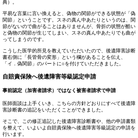
典）。
平易な言葉に言い換えると、偽物の関節ができる状態が「偽
関節」ということです。スネの真ん中あたりというのは、関
節がないので曲がることはありませんが、骨折の状態が酷い
と偽物の関節が生じてしまい、スネの真ん中あたりでも曲が
ってしまうのです。
こうした医学的所見を教えていただいたので、後遺障害診断
書右側に「長管骨の変形」という欄があることを伝え、
「イ．偽関節」のパートに○を付けていただきました。
自賠責保険へ後遺障害等級認定申請
事前認定（加害者請求）ではなく被害者請求で申請
医師面談は上手くいき、こちらの方針どおりにすべて後遺障
害診断書の追記をいただくことができました。
そこで、この修正追記した後遺障害診断書や、他の申請書類
を整えて、いよいよ自賠責保険へ後遺障害等級認定の申請を
行います。