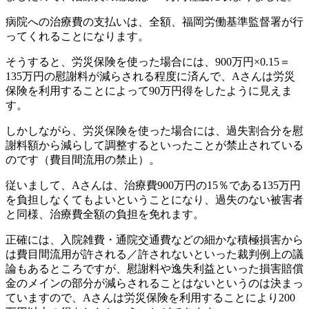
病院への治療費の支払いは、全額、福岡労働基準監督署が行
ってくれることになります。
そうすると、労災保険を使った場合には、900万円×0.15＝
135万円の慰謝料が減らされる程度に済んで、Aさんは労災
保険を利用することによって90万円得をしたように見えま
す。
しかしながら、労災保険を使った場合には、過失割合分を慰
謝料額から減らして調整するといったことが禁止されている
のです（費目間流用の禁止）。
従いまして、Aさんは、治療費900万円の15％である135万円
を負担しなくてもよいということになり、過失のない被害者
と同様、治療費全額の負担を免れます。
正確には、入院雑費・通院交通費などの細かな積極損害から
は費目間流用が許される／許されないといった裁判例上の議
論もあるところですが、慰謝料や逸失利益といった損害賠償
金のメインの部分が減らされることはないというのは決まっ
ていますので、Aさんは労災保険を利用することにより200