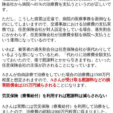
険会社から病院へ85％の治療費を支払うというのが正しいで
す。
ただし、こうした措置は迂遠で、病院の医療事務を面倒なも
のにしてしまいますので、交通事故における治療費の支払実
務では、任意保険会社が対人設定をしている場合、過失割合
にかかわらず、任意保険会社が治療費全額を病院へ支払うと
いう運用になっているのです。
いわば、被害者の過失割合分は任意保険会社が肩代わりして
いるような形になっているため、「代わりに治療費全額支払
っておいたので、後で慰謝料とかから引きますね」といった
任意保険会社の主張が許されることになっています。
Aさんが自由診療で治療をしていた場合の治療費は1500万円
程度と想定されますので、
Aさんが受け取る慰謝料などの損
害賠償金は225万円減らされる
ことになります。
労災保険（療養給付）を利用すれば慰謝料は減らされない
Aさんは実際には労災保険（療養給付）を利用して治療をし
ましたので、治療費の総額は900万円程度に収まりました。