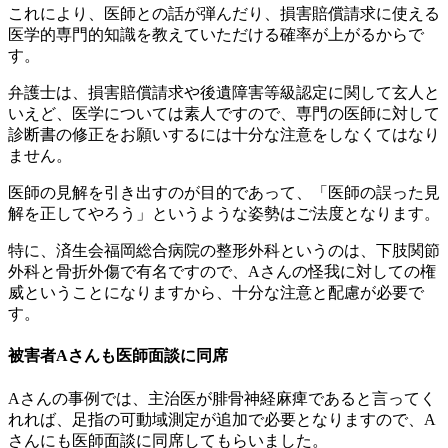
これにより、医師との話が弾んだり、損害賠償請求に使える
医学的専門的知識を教えていただける確率が上がるからで
す。
弁護士は、損害賠償請求や後遺障害等級認定に関して玄人と
いえど、医学については素人ですので、専門の医師に対して
診断書の修正をお願いするには十分な注意をしなくてはなり
ません。
医師の見解を引き出すのが目的であって、「医師の誤った見
解を正してやろう」というような姿勢はご法度となります。
特に、済生会福岡総合病院の整形外科というのは、下肢関節
外科と骨折外傷で有名ですので、Aさんの怪我に対しての権
威ということになりますから、十分な注意と配慮が必要で
す。
被害者Aさんも医師面談に同席
Aさんの事例では、主治医が腓骨神経麻痺であると言ってく
れれば、足指の可動域測定が追加で必要となりますので、A
さんにも医師面談に同席してもらいました。