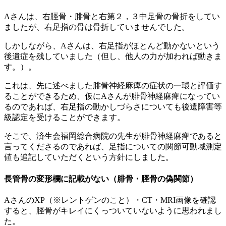
Aさんは、右脛骨・腓骨と右第２，３中足骨の骨折をしてい
ましたが、右足指の骨は骨折していませんでした。
しかしながら、Aさんは、右足指がほとんど動かないという
後遺症を残していました（但し、他人の力が加われば動きま
す。）。
これは、先に述べました腓骨神経麻痺の症状の一環と評価す
ることができるため、仮にAさんが腓骨神経麻痺になってい
るのであれば、右足指の動かしづらさについても後遺障害等
級認定を受けることができます。
そこで、済生会福岡総合病院の先生が腓骨神経麻痺であると
言ってくださるのであれば、足指についての関節可動域測定
値も追記していただくという方針にしました。
長管骨の変形欄に記載がない（腓骨・脛骨の偽関節）
AさんのXP（※レントゲンのこと）・CT・MRI画像を確認
すると、脛骨がキレイにくっついていないように思われまし
た。