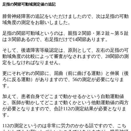
足指の関節可動域測定値の追記
腓骨神経障害の追記をいただけましたので、次は足指の可動
域角度の測定をお願いしました。
足指の関節可動域というのは、親指２関節・第２趾～第５趾
は３関節あるので、右足指だけで14関節あります。
そして、後遺障害等級認定は、原則として、左右の足指の可
動域角度の比較によって審査がなされますので、28関節の測
定をしなければなりません。
更にそれぞれの関節に、屈曲（前に曲げる運動）と伸展（後
ろに反る運動）がありますので、56の測定が必要になりま
す。
加えて、患者自身でどこまで動かせるかという自動運動値
と、医師が動かしてどこまで動くかという他動運動値の両方
が必要となりますので、合計112の測定結果が必要となりま
す。
112の測定というのは非常に労力のかかる話ですので、こち