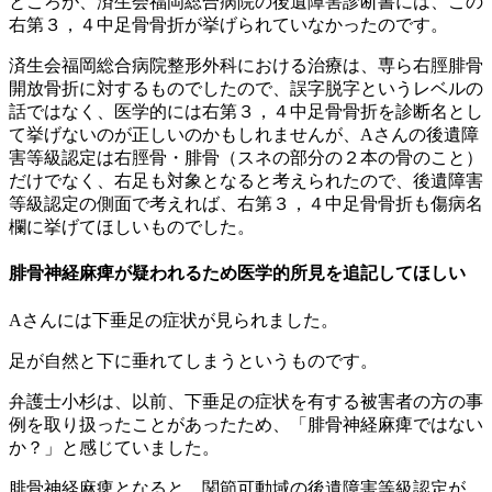
ところが、済生会福岡総合病院の後遺障害診断書には、この
右第３，４中足骨骨折が挙げられていなかったのです。
済生会福岡総合病院整形外科における治療は、専ら右脛腓骨
開放骨折に対するものでしたので、誤字脱字というレベルの
話ではなく、医学的には右第３，４中足骨骨折を診断名とし
て挙げないのが正しいのかもしれませんが、Aさんの後遺障
害等級認定は右脛骨・腓骨（スネの部分の２本の骨のこと）
だけでなく、右足も対象となると考えられたので、後遺障害
等級認定の側面で考えれば、右第３，４中足骨骨折も傷病名
欄に挙げてほしいものでした。
腓骨神経麻痺が疑われるため医学的所見を追記してほしい
Aさんには下垂足の症状が見られました。
足が自然と下に垂れてしまうというものです。
弁護士小杉は、以前、下垂足の症状を有する被害者の方の事
例を取り扱ったことがあったため、「腓骨神経麻痺ではない
か？」と感じていました。
腓骨神経麻痺となると、関節可動域の後遺障害等級認定が、