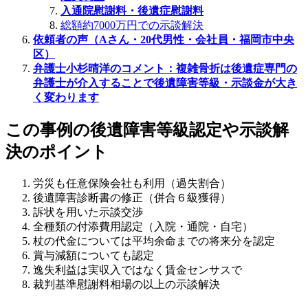
入通院慰謝料・後遺症慰謝料
総額約7000万円での示談解決
依頼者の声（Aさん・20代男性・会社員・福岡市中央
区）
弁護士小杉晴洋のコメント：複雑骨折は後遺症専門の
弁護士が介入することで後遺障害等級・示談金が大き
く変わります
この事例の後遺障害等級認定や示談解
決のポイント
労災も任意保険会社も利用（過失割合）
後遺障害診断書の修正（併合６級獲得）
訴状を用いた示談交渉
全種類の付添費用認定（入院・通院・自宅）
杖の代金については平均余命までの将来分を認定
賞与減額についても認定
逸失利益は実収入ではなく賃金センサスで
裁判基準慰謝料相場の以上の示談解決