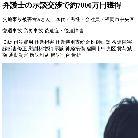
弁護士の示談交渉で約7000万円獲得
交通事故被害者Aさん 20代・男性・会社員・福岡市中央区
交通事故
労災事故
後遺症・後遺障害
６級
付添費用
休業損害
休業特別支給金
医師面談
後遺障害
診断書修正
慰謝料増額
示談
神経損傷
福岡市中央区
賞与減
額
通勤災害
逸失利益
過失割合
骨折