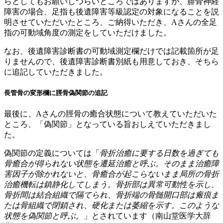
らとしてもお願いしづらいところではありますが、腓骨神経
障害の場合、足指も後遺障害等級認定の対象になることを説
明させていただいたところ、ご納得いただき、Aさんの全足
指の可動域角度の測定をしていただけました。
なお、後遺障害診断書の可動域測定欄だけでは記載箇所が足
りませんので、後遺障害診断書別紙も用意しておき、そちら
に追記していただきました。
長管骨の変形欄に脛骨偽関節の追記
最後に、Aさんの脛骨の癒合状態について教えていただいた
ところ、「偽関節」となっている旨おしえていただきまし
た。
偽関節の定義については「
骨折治癒に要する日数を過ぎても
骨癒合が得られない状態を遷延治癒と呼ぶ。そのまま治癒障
害因子が除かれないと、骨癒合が起こらないまま局所の骨折
治癒機転は鎮静化してしまう。骨折部は異常可動性を示し、
骨折間は結合組織で隔てられ、骨折端の骨髄開口部は瘢痕ま
たは骨組織で閉鎖され、硬化または萎縮を示す。このような
状態を偽関節と呼ぶ。
」とされています（南山堂医学大辞