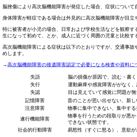
脳挫傷により
高次脳機能障害が発症した場合、症状について
身体障害が軽症である場合は外見的に高次脳機能障害が目立
特に被害者が小児の場合、日常および学校生活などを観察す
生になって初めて、とか、成人に近づく周囲の児童と比較す
高次脳機能障害による症状は以下のとおりですが、交通事故
めします。
→
高次脳機能障害の後遺障害認定で必要になる検査や資料に
失語
脳の損傷が原因で、読む・書く
失行
運動麻痺や感覚障害ががなく、
失認
目は見えていて感覚に問題が無
記憶障害
昔のことが思い出せない、新し
注意障害
物事に集中できない、集中する
物事を行うための段取りが悪か
遂行機能障害
できない状態です。
社会的行動障害
易怒性（すぐに怒る）、意欲が