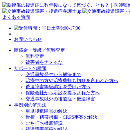
よくある質問
お問い合わせ
賠償金・等級／無料査定
無料査定
被害者をナメるな
サポートの種類
交通事故発生から解決まで
治療中の方や治療費打ち切りを言われた方へ
後遺障害等級認定を受けた方へ
保険会社から示談を提示された方へ
交通事故以外の後遺症・後遺障害
事例別の解決法
重度後遺障害の解決
骨折・靭帯損傷・CRPS事案の解決
むち打ち徹底解説
後遺障害等級の解説