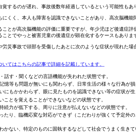
自覚するのが遅れ、事故後数年経過しているという可能性も
あ
ちにくく、本人も障害を認識できないことがあり、高次脳機能
ることが高次脳機能の評価に重要ですが、年少児ほど後遺症評
ることでやっと被害児童の後遺症が顕在化するケースもありま
や労災事故で頭部を受傷したあとに次のような症状が現れた場
ついてはこちらの記事で詳細を記載しています。
・話す・聞くなどの言語機能が失われた状態です。
記憶等も問題が無いにも関わらず、日常生活の様々な行為が損
いにもかかわらず、眼に見たものを認識できない等の症状が生
いことを覚えることができないなどの状態です。
持続力が低下する、周りに注意が払えないなどの状態です。
ったり、臨機応変な対応ができず（こだわりが強くて予定外の
わかない、特定のものに固執するなどして社会でうまく生きて