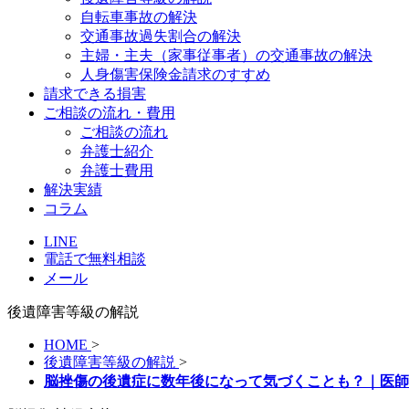
自転車事故の解決
交通事故過失割合の解決
主婦・主夫（家事従事者）の交通事故の解決
人身傷害保険金請求のすすめ
請求できる損害
ご相談の流れ・費用
ご相談の流れ
弁護士紹介
弁護士費用
解決実績
コラム
LINE
電話で無料相談
メール
後遺障害等級の解説
HOME
>
後遺障害等級の解説
>
脳挫傷の後遺症に数年後になって気づくことも？｜医師