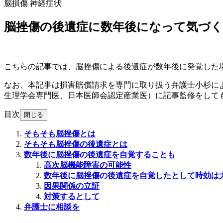
脳損傷
神経症状
脳挫傷の後遺症に数年後になって気づく
こちらの記事では、脳挫傷による後遺症が数年後に発覚した
なお、本記事は損害賠償請求を専門に取り扱う弁護士小杉に
生理学会専門医、日本医師会認定産業医）に記事監修をして
目次
閉じる
そもそも脳挫傷とは
そもそも脳挫傷の後遺症とは
数年後に脳挫傷の後遺症を自覚することも
高次脳機能障害の可能性
数年後に脳挫傷の後遺症を自覚したとして時効は
因果関係の立証
対策するとして
弁護士に相談を