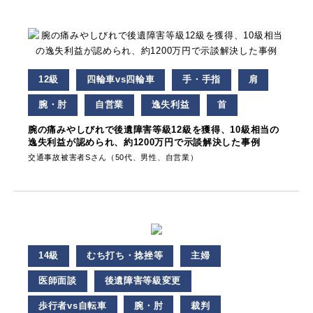
12級
四輪車vs四輪車
手・手指
肩
腕・肘
自営業
逸失利益
首
腕の痛みやしびれで後遺障害等級12級を獲得、10級相当の
逸失利益が認められ、約1200万円で示談解決した事例
交通事故被害者Sさん（50代、男性、自営業）
14級
むち打ち・捻挫等
主婦
医師面談
後遺障害等級変更
歩行者vs自転車
腕・肘
裁判