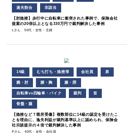
過失割合
非該当
【肘捻挫】歩行中に自転車に衝突された事例で、保険会社
提案の20倍以上となる330万円で裁判解決した事例
Lさん 50代・女性・主婦
14級
むち打ち・捻挫等
会社員
肩
腕・肘
腰・胸
膝・脛
自転車vs四輪車・バイク
裁判
首
骨盤・腿
【捻挫など７箇所受傷】複数部位に14級の認定を受けたこ
とを理由に、逸失利益が裁判基準以上に認められ、保険会
社示談提示の４倍で裁判解決した事例
Pさん 40代・女性・会社員