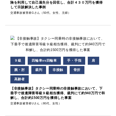
険を利用して自己過失分を回収し、合計４３０万円を獲得
して示談解決した事例
交通事故被害者Gさん（50代、女性、主婦）
９級
四輪車vs四輪車
手・手指
肩
腕・肘
裁判
非接触
骨折
高齢者
【非接触事故】タクシー同乗時の非接触事故において、下
垂手で後遺障害等級９級相当獲得、裁判にて約940万円で和
解し、合計約1500万円を獲得した事案
交通事故被害者Uさん（80代、女性）