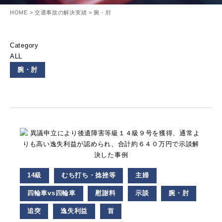
HOME
>
交通事故の解決実績
>
腕・肘
Category
ALL
腕・肘
14級
むち打ち・捻挫等
主婦
四輪車vs四輪車
慰謝料
示談
腕・肘
追突
逸失利益
首