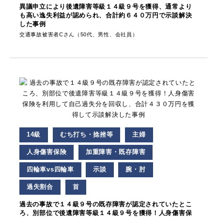
異議申立により後遺障害等級１４級９号を獲得、通常より
も高い逸失利益が認められ、合計約６４０万円で示談解決
した事例
交通事故被害者Cさん（50代、男性、会社員）
14級
むち打ち・捻挫等
主婦
人身傷害保険
加重障害・既存障害
四輪車vs四輪車
示談
腕・肘
過失割合
首
過去の事故で１４級９号の既存障害が認定されていたとこ
ろ、別部位で後遺障害等級１４級９号を獲得！人身傷害保