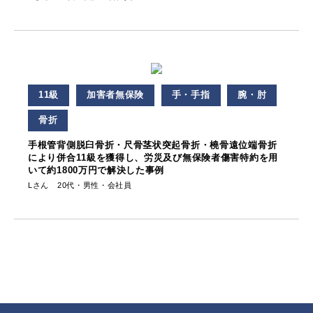
11級
加害者無保険
手・手指
腕・肘
骨折
手根管背側脱臼骨折・尺骨茎状突起骨折・橈骨遠位端骨折
により併合11級を獲得し、労災及び無保険者傷害特約を用
いて約1800万円で解決した事例
Lさん 20代・男性・会社員