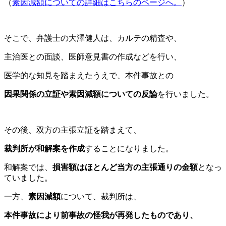
（
素因減額についての詳細はこちらのページへ。
）
そこで、弁護士の大澤健人は、
カルテの精査や、
主治医との面談、医師意見書の作成
などを行い、
医学的な知見を踏まえたうえで、本件事故との
因果関係の立証や素因減額についての反論
を行いました。
その後、双方の主張立証を踏まえて、
裁判所が和解案を作成
することになりました。
和解案では、
損害額はほとんど当方の主張通りの金額
となっ
ていました。
一方、
素因減額
について、裁判所は、
本件事故により前事故の怪我が再発したものであり、