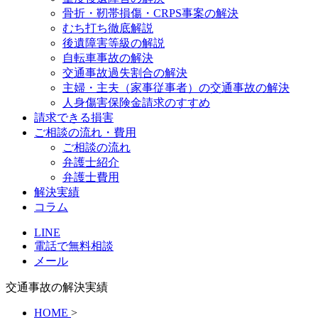
骨折・靭帯損傷・CRPS事案の解決
むち打ち徹底解説
後遺障害等級の解説
自転車事故の解決
交通事故過失割合の解決
主婦・主夫（家事従事者）の交通事故の解決
人身傷害保険金請求のすすめ
請求できる損害
ご相談の流れ・費用
ご相談の流れ
弁護士紹介
弁護士費用
解決実績
コラム
LINE
電話で無料相談
メール
交通事故の解決実績
HOME
>