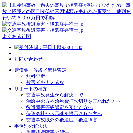
よくある質問
お問い合わせ
賠償金・等級／無料査定
無料査定
被害者をナメるな
サポートの種類
交通事故発生から解決まで
治療中の方や治療費打ち切りを言われた方へ
後遺障害等級認定を受けた方へ
保険会社から示談を提示された方へ
交通事故以外の後遺症・後遺障害
事例別の解決法
重度後遺障害の解決