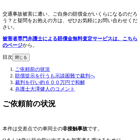
交通事故被害に遭い、ご自身の賠償金がいくらになるのだろ
う？と疑問をお抱えの方は、ぜひお気軽にお問い合わせくだ
さい。
被害者専門弁護士による賠償金無料査定サービスは、
こちら
のページ
から。
目次
閉じる
ご依頼前の状況
賠償提示を行うも示談困難で裁判へ
裁判を行い約６００万円で和解
弁護士大澤健人のコメント
ご依頼前の状況
本件は交差点での車同士の
非接触事故
です。