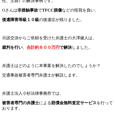
性、主婦）の解決事例です。
Oさんは
非接触事故
で
TFCC損傷
などの怪我を負い、
後遺障害等級１０級
の後遺症が残りました。
示談交渉からご依頼を受けた弁護士の大澤健人は、
裁判を行い
、
合計約６００万円
で
解決
しま
した。
弁護士はどのように本事案を解決したのでしょうか？
交通事故被害者専門弁護士が解説します。
弁護士法人小杉法律事務所では、
被害者専門の弁護士
による
賠償金無料査定サービス
を行って
おります。