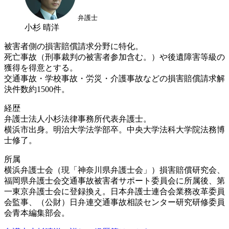
弁護士
小杉 晴洋
被害者側の損害賠償請求分野に特化。
死亡事故（刑事裁判の被害者参加含む。）や後遺障害等級の
獲得を得意とする。
交通事故・学校事故・労災・介護事故などの損害賠償請求解
決件数約1500件。
経歴
弁護士法人小杉法律事務所代表弁護士。
横浜市出身。明治大学法学部卒。中央大学法科大学院法務博
士修了。
所属
横浜弁護士会（現「神奈川県弁護士会」）損害賠償研究会、
福岡県弁護士会交通事故被害者サポート委員会に所属後、第
一東京弁護士会に登録換え。日本弁護士連合会業務改革委員
会監事、（公財）日弁連交通事故相談センター研究研修委員
会青本編集部会。