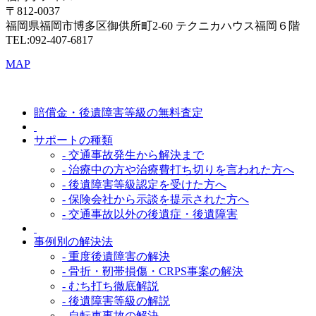
〒812-0037
福岡県福岡市博多区御供所町2-60 テクニカハウス福岡６階
TEL:092-407-6817
MAP
賠償金・後遺障害等級の無料査定
サポートの種類
- 交通事故発生から解決まで
- 治療中の方や治療費打ち切りを言われた方へ
- 後遺障害等級認定を受けた方へ
- 保険会社から示談を提示された方へ
- 交通事故以外の後遺症・後遺障害
事例別の解決法
- 重度後遺障害の解決
- 骨折・靭帯損傷・CRPS事案の解決
- むち打ち徹底解説
- 後遺障害等級の解説
- 自転車事故の解決