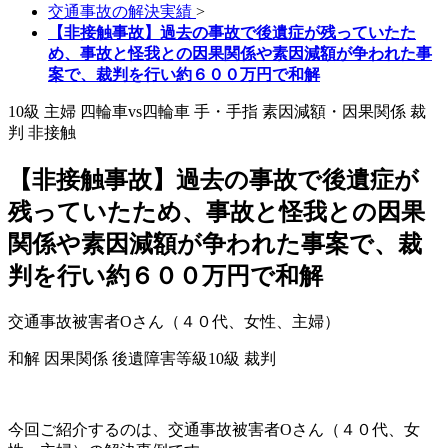
交通事故の解決実績
>
【非接触事故】過去の事故で後遺症が残っていたた
め、事故と怪我との因果関係や素因減額が争われた事
案で、裁判を行い約６００万円で和解
10級
主婦
四輪車vs四輪車
手・手指
素因減額・因果関係
裁
判
非接触
【非接触事故】過去の事故で後遺症が
残っていたため、事故と怪我との因果
関係や素因減額が争われた事案で、裁
判を行い約６００万円で和解
交通事故被害者Oさん（４０代、女性、主婦）
和解
因果関係
後遺障害等級10級
裁判
今回ご紹介するのは、交通事故被害者Oさん（４０代、女