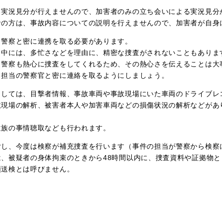
る実況見分が行えませんので、加害者のみの立ち会いによる実況見分
者の方は、事故内容についての説明を行えませんので、加害者が自身
、警察と密に連携を取る必要があります。
、中には、多忙さなどを理由に、精密な捜査がされないこともありま
、警察も熱心に捜査をしてくれるため、その熱心さを伝えることは大
、担当の警察官と密に連絡を取るようにしましょう。
としては、目撃者情報、事故車両や事故現場にいた車両のドライブレ
故現場の解析、被害者本人や加害車両などの損傷状況の解析などがあ
遺族の事情聴取なども行われます。
付し、今度は検察が補充捜査を行います（事件の担当が警察から検察
、被疑者の身体拘束のときから48時間以内に、捜査資料や証拠物と
類送検とは呼びません。