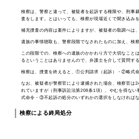
検察は、警察と違って、被疑者を起訴する権限や、刑事
査をします。とはいっても、検察が現場近くで聞き込み
補充捜査の内容は案件によりますが、被疑者の取調べは
遺族の事情聴取も、警察段階でなされたものに加え、検
この段階での、検察への遺族のかかわり方で大切なこと
るということはありませんので、弁護士を介して質問す
検察は、捜査を終えると、①公判請求（起訴）・②略式
なお、被疑者が警察官により逮捕された場合、検察官は2
れていますが（刑事訴訟法第208条1項）、やむを得な
式命令・③不起訴の処分のいずれかの選択をしなければ
検察による終局処分