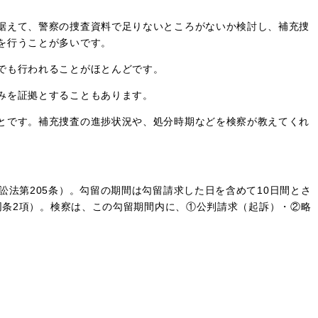
据えて、警察の捜査資料で足りないところがないか検討し、補充捜
を行うことが多いです。
でも行われることがほとんどです。
みを証拠とすることもあります。
とです。補充捜査の進捗状況や、処分時期などを検察が教えてくれ
法第205条）。勾留の期間は勾留請求した日を含めて10日間とさ
同条2項）。検察は、この勾留期間内に、①公判請求（起訴）・②略