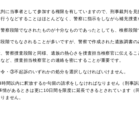
裁判に当事者として参加する権限を有していますので、刑事裁判を見
を行うなどすることはほとんどなく、警察に指示をしながら補充捜査
、警察段階でなされたものが十分なものであったとしても、検察段階
察段階でもなされることが多いですが、警察で作成された遺族調書の
は、警察捜査段階と同様、遺族の熱心さを捜査担当検察官に伝えるこ
るなど、捜査担当検察官との連絡を密にすることが重要です。
命令・③不起訴のいずれかの処分を選択しなければいけません。
4時間以内に釈放するか勾留の請求をしなければなりません（刑事訴訟
い事情があるときは更に10日間を限度に延長できるとされています（
なりません。