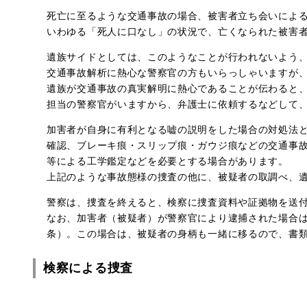
死亡に至るような交通事故の場合、被害者立ち会いによ
いわゆる「死人に口なし」の状況で、亡くなられた被害
遺族サイドとしては、このようなことが行われないよう
交通事故解析に熱心な警察官の方もいらっしゃいますが
遺族が交通事故の真実解明に熱心であることが伝わると
担当の警察官がいますから、弁護士に依頼するなどして
加害者が自身に有利となる嘘の説明をした場合の対処法
確認、ブレーキ痕・スリップ痕・ガウジ痕などの交通事
等による工学鑑定などを必要とする場合があります。
上記のような事故態様の捜査の他に、被疑者の取調べ、
警察は、捜査を終えると、検察に捜査資料や証拠物を送
なお、加害者（被疑者）が警察官により逮捕された場合は
条）。この場合は、被疑者の身柄も一緒に移るので、書
検察による捜査