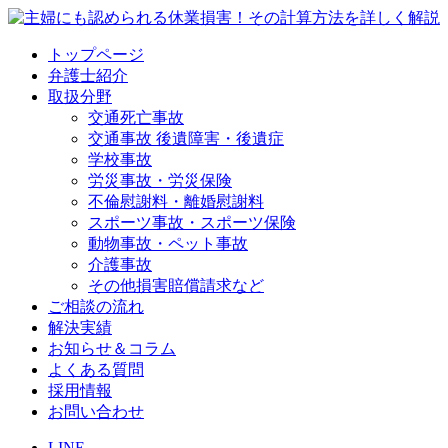
トップページ
弁護士紹介
取扱分野
交通死亡事故
交通事故 後遺障害・後遺症
学校事故
労災事故・労災保険
不倫慰謝料・離婚慰謝料
スポーツ事故・スポーツ保険
動物事故・ペット事故
介護事故
その他損害賠償請求など
ご相談の流れ
解決実績
お知らせ＆コラム
よくある質問
採用情報
お問い合わせ
LINE