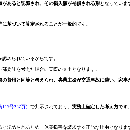
値があると認識され、その損失額が補償される形
となっていま
準に基づいて算定されることが一般的
です。
が認められているからです。
外部委託を考えた場合に実際の支出となります。
際の費用と同等と考えられ、専業主婦が交通事故に遭い、家事
15号257頁）
で判示されており、
実務上確定した考え方
です
ると認められるため、休業損害を請求する正当な理由となりま