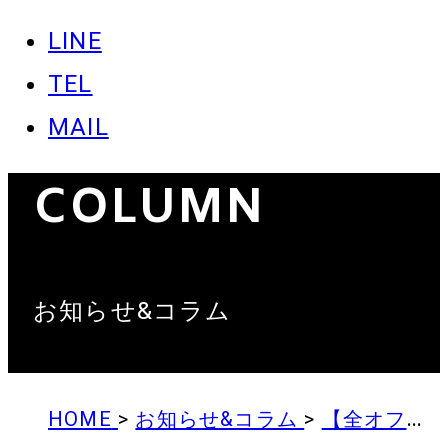
LINE
TEL
NEWS &
MAIL
COLUMN
お知らせ&コラム
HOME
>
お知らせ&コラム
>
【全オフィス】電話障害のお知らせ ※５月25日追記 復旧のお知らせ