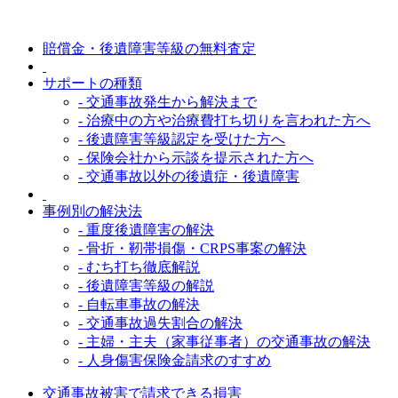
賠償金・後遺障害等級の無料査定
サポートの種類
- 交通事故発生から解決まで
- 治療中の方や治療費打ち切りを言われた方へ
- 後遺障害等級認定を受けた方へ
- 保険会社から示談を提示された方へ
- 交通事故以外の後遺症・後遺障害
事例別の解決法
- 重度後遺障害の解決
- 骨折・靭帯損傷・CRPS事案の解決
- むち打ち徹底解説
- 後遺障害等級の解説
- 自転車事故の解決
- 交通事故過失割合の解決
- 主婦・主夫（家事従事者）の交通事故の解決
- 人身傷害保険金請求のすすめ
交通事故被害で請求できる損害