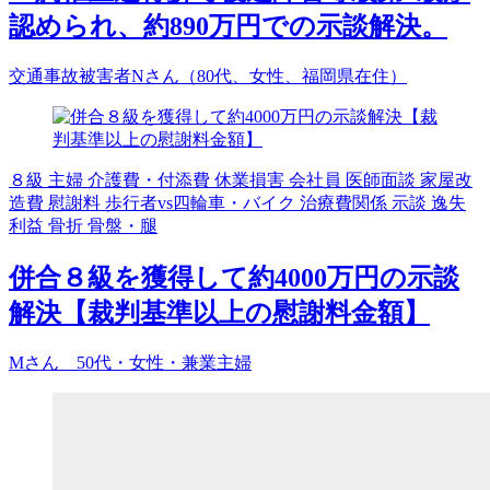
認められ、約890万円での示談解決。
交通事故被害者Nさん（80代、女性、福岡県在住）
８級
主婦
介護費・付添費
休業損害
会社員
医師面談
家屋改
造費
慰謝料
歩行者vs四輪車・バイク
治療費関係
示談
逸失
利益
骨折
骨盤・腿
併合８級を獲得して約4000万円の示談
解決【裁判基準以上の慰謝料金額】
Mさん 50代・女性・兼業主婦