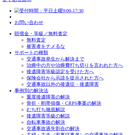
お問い合わせ
賠償金・等級／無料査定
無料査定
被害者をナメるな
サポートの種類
交通事故発生から解決まで
治療中の方や治療費打ち切りを言われた方へ
後遺障害等級認定を受けた方へ
保険会社から示談を提示された方へ
交通事故以外の後遺症・後遺障害
事例別の解決法
重度後遺障害の解決
骨折・靭帯損傷・CRPS事案の解決
むち打ち徹底解説
後遺障害等級の解説
自転車事故の解決
交通事故過失割合の解決
主婦・主夫（家事従事者）の交通事故の解決