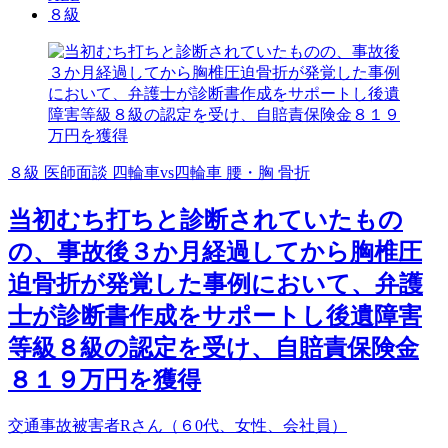
８級
８級
医師面談
四輪車vs四輪車
腰・胸
骨折
当初むち打ちと診断されていたもの
の、事故後３か月経過してから胸椎圧
迫骨折が発覚した事例において、弁護
士が診断書作成をサポートし後遺障害
等級８級の認定を受け、自賠責保険金
８１９万円を獲得
交通事故被害者Rさん（６0代、女性、会社員）