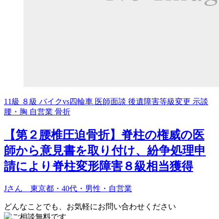
11級
８級
バイクvs四輪車
医師面談
後遺障害等級変更
示談
腰・胸
自営業
骨折
【第２腰椎圧迫骨折】脊柱の権威の医
師から意見書を取り付け、紛争処理申
請により脊柱変形障害８級相当獲得
Jさん 東京都・40代・男性・自営業
どんなことでも、お気軽にお問い合わせください