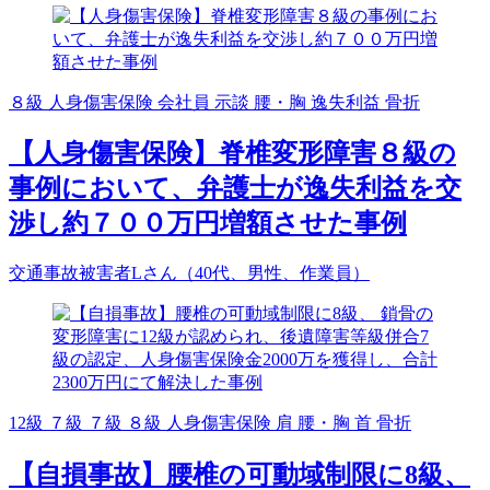
８級
人身傷害保険
会社員
示談
腰・胸
逸失利益
骨折
【人身傷害保険】脊椎変形障害８級の
事例において、弁護士が逸失利益を交
渉し約７００万円増額させた事例
交通事故被害者Lさん（40代、男性、作業員）
12級
７級
７級
８級
人身傷害保険
肩
腰・胸
首
骨折
【自損事故】腰椎の可動域制限に8級、