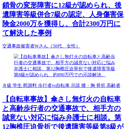
鎖骨の変形障害に12級が認められ、後
遺障害等級併合7級の認定、人身傷害保
険金2000万を獲得し、合計2300万円に
て解決した事例
交通事故被害者Wさん（50代、女性）
８級
学生
慰謝料
歩行者vs自転車
示談
腰・胸
骨折
高齢者
【自転車事故】傘さし無灯火の自転車
と高齢歩行者の交通事故で、相手方の
誠意ない対応に悩み弁護士に相談。第
12胸椎圧迫骨折で後遺障害等級第8級が