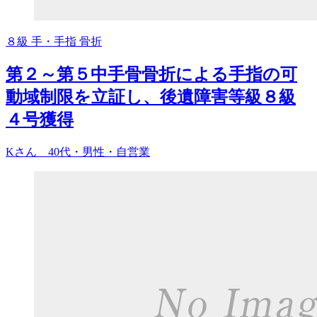
８級
手・手指
骨折
第２～第５中手骨骨折による手指の可
動域制限を立証し、後遺障害等級８級
４号獲得
Kさん 40代・男性・自営業