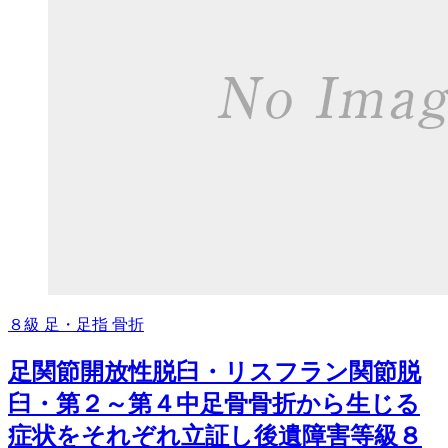
８級
足・足指
骨折
足関節開放性脱臼・リスフラン関節脱
臼・第２～第４中足骨骨折から生じる
症状をそれぞれ立証し後遺障害等級８