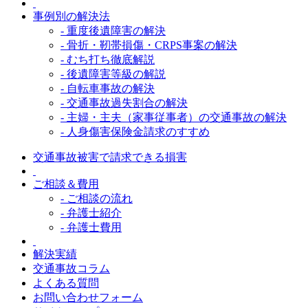
事例別の解決法
- 重度後遺障害の解決
- 骨折・靭帯損傷・CRPS事案の解決
- むち打ち徹底解説
- 後遺障害等級の解説
- 自転車事故の解決
- 交通事故過失割合の解決
- 主婦・主夫（家事従事者）の交通事故の解決
- 人身傷害保険金請求のすすめ
交通事故被害で請求できる損害
ご相談＆費用
- ご相談の流れ
- 弁護士紹介
- 弁護士費用
解決実績
交通事故コラム
よくある質問
お問い合わせフォーム