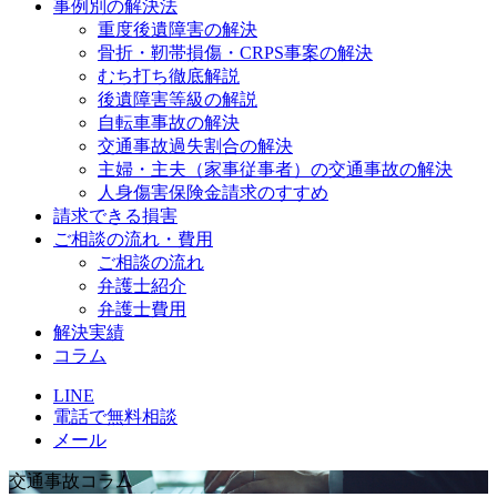
事例別の解決法
重度後遺障害の解決
骨折・靭帯損傷・CRPS事案の解決
むち打ち徹底解説
後遺障害等級の解説
自転車事故の解決
交通事故過失割合の解決
主婦・主夫（家事従事者）の交通事故の解決
人身傷害保険金請求のすすめ
請求できる損害
ご相談の流れ・費用
ご相談の流れ
弁護士紹介
弁護士費用
解決実績
コラム
LINE
電話で無料相談
メール
交通事故コラム