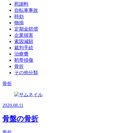
慰謝料
自転車事故
時効
物損
定期金賠償
企業損害
素因減額
裁判手続
治療費
靭帯損傷
骨折
その他分類
骨折
2020.08.11
骨盤の骨折
骨折