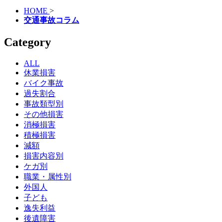
HOME
>
交通事故コラム
Category
ALL
休業損害
バイク事故
過失割合
事故類型別
その他損害
消極損害
積極損害
減額
損害内容別
ケガ別
職業・属性別
外国人
子ども
逸失利益
後遺障害