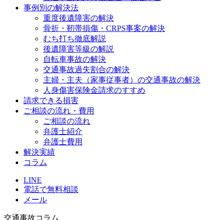
事例別の解決法
重度後遺障害の解決
骨折・靭帯損傷・CRPS事案の解決
むち打ち徹底解説
後遺障害等級の解説
自転車事故の解決
交通事故過失割合の解決
主婦・主夫（家事従事者）の交通事故の解決
人身傷害保険金請求のすすめ
請求できる損害
ご相談の流れ・費用
ご相談の流れ
弁護士紹介
弁護士費用
解決実績
コラム
LINE
電話で無料相談
メール
交通事故コラム