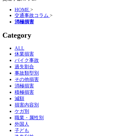
HOME
>
交通事故コラム
>
消極損害
Category
ALL
休業損害
バイク事故
過失割合
事故類型別
その他損害
消極損害
積極損害
減額
損害内容別
ケガ別
職業・属性別
外国人
子ども