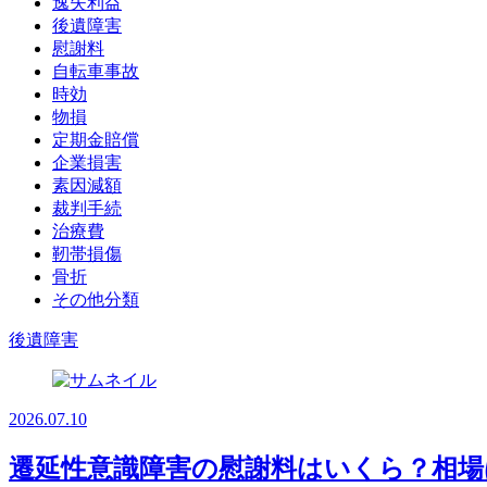
逸失利益
後遺障害
慰謝料
自転車事故
時効
物損
定期金賠償
企業損害
素因減額
裁判手続
治療費
靭帯損傷
骨折
その他分類
後遺障害
2026.07.10
遷延性意識障害の慰謝料はいくら？相場