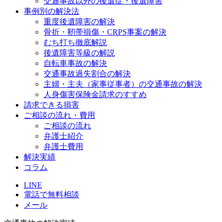
交通事故以外の後遺症・後遺障害
事例別の解決法
重度後遺障害の解決
骨折・靭帯損傷・CRPS事案の解決
むち打ち徹底解説
後遺障害等級の解説
自転車事故の解決
交通事故過失割合の解決
主婦・主夫（家事従事者）の交通事故の解決
人身傷害保険金請求のすすめ
請求できる損害
ご相談の流れ・費用
ご相談の流れ
弁護士紹介
弁護士費用
解決実績
コラム
LINE
電話で無料相談
メール