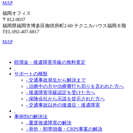
MAP
福岡オフィス
〒812-0037
福岡県福岡市博多区御供所町2-60 テクニカハウス福岡６階
TEL:092-407-6817
MAP
賠償金・後遺障害等級の無料査定
サポートの種類
- 交通事故発生から解決まで
- 治療中の方や治療費打ち切りを言われた方へ
- 後遺障害等級認定を受けた方へ
- 保険会社から示談を提示された方へ
- 交通事故以外の後遺症・後遺障害
事例別の解決法
- 重度後遺障害の解決
- 骨折・靭帯損傷・CRPS事案の解決