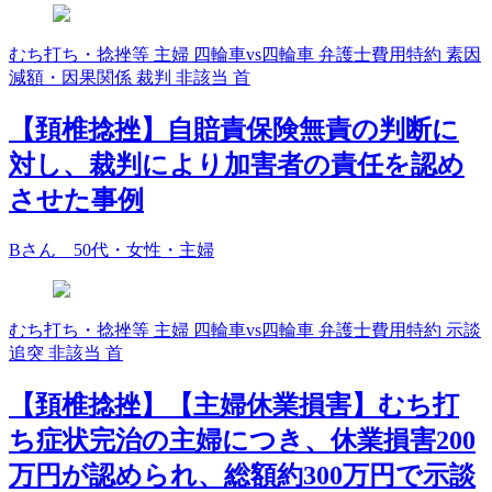
むち打ち・捻挫等
主婦
四輪車vs四輪車
弁護士費用特約
素因
減額・因果関係
裁判
非該当
首
【頚椎捻挫】自賠責保険無責の判断に
対し、裁判により加害者の責任を認め
させた事例
Bさん 50代・女性・主婦
むち打ち・捻挫等
主婦
四輪車vs四輪車
弁護士費用特約
示談
追突
非該当
首
【頚椎捻挫】【主婦休業損害】むち打
ち症状完治の主婦につき、休業損害200
万円が認められ、総額約300万円で示談