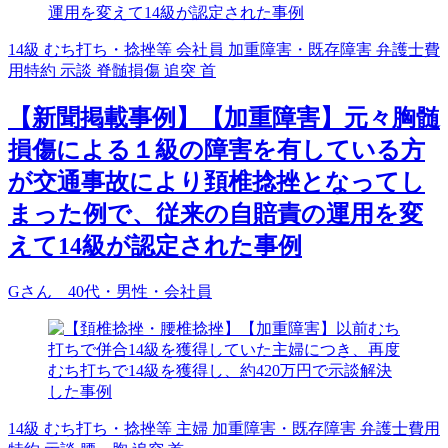
14級
むち打ち・捻挫等
会社員
加重障害・既存障害
弁護士費
用特約
示談
脊髄損傷
追突
首
【新聞掲載事例】【加重障害】元々胸髄
損傷による１級の障害を有している方
が交通事故により頚椎捻挫となってし
まった例で、従来の自賠責の運用を変
えて14級が認定された事例
Gさん 40代・男性・会社員
14級
むち打ち・捻挫等
主婦
加重障害・既存障害
弁護士費用