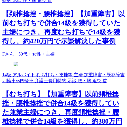
特約
示談
腰・胸
追突
首
【頚椎捻挫・腰椎捻挫】【加重障害】以
前むち打ちで併合14級を獲得していた
主婦につき、再度むち打ちで14級を獲
得し、約420万円で示談解決した事例
Fさん 50代・女性・主婦
14級
アルバイト
むち打ち・捻挫等
主婦
加重障害・既存障害
四輪車vs四輪車
弁護士費用特約
示談
腰・胸
追突
首
【むち打ち】【加重障害】以前頚椎捻
挫・腰椎捻挫で併合14級を獲得してい
た兼業主婦につき、再度頚椎捻挫・腰
椎捻挫で併合14級を獲得し、約380万円