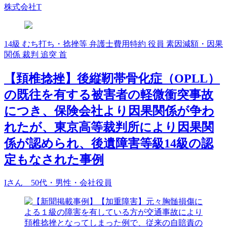
株式会社T
14級
むち打ち・捻挫等
弁護士費用特約
役員
素因減額・因果
関係
裁判
追突
首
【頚椎捻挫】後縦靭帯骨化症（OPLL）
の既往を有する被害者の軽微衝突事故
につき、保険会社より因果関係が争わ
れたが、東京高等裁判所により因果関
係が認められ、後遺障害等級14級の認
定もなされた事例
Iさん 50代・男性・会社役員