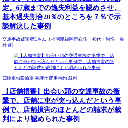
定。67歳までの逸失利益を認めさせ、
基本過失割合20％のところを７％で示
談解決した事例
交通事故被害者Lさん（福岡県福岡市在住 40代・男性・会
社員）
四輪車vs四輪車
弁護士費用特約
裁判
【店舗損害】出会い頭の交通事故の衝
撃で、店舗に車が突っ込んだという事
例で、店舗損害のほとんどの請求が裁
判により認められた事例