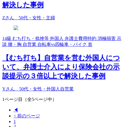
解決した事例
Zさん 50代・女性・主婦
14級
むち打ち・捻挫等
外国人
弁護士費用特約
消極損害
示
談
腰・胸
自営業
自転車vs四輪車・バイク
首
【むち打ち】自営業を営む外国人につ
いて、弁護士介入により保険会社の示
談提示の３倍以上で解決した事例
Yさん 50代・女性・外国人自営業
1ページ目（全5ページ中）
◀
< 前のページ
1
2