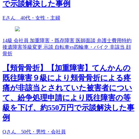
で示談解決した事例
Eさん 40代・女性・主婦
14級
会社員
加重障害・既存障害
医師面談
弁護士費用特約
後遺障害等級変更
示談
自転車vs四輪車・バイク
非該当
顔
骨折
【頬骨骨折】【加重障害】てんかんの
既往障害９級により頬骨骨折による疼
痛が非該当とされていた被害者につい
て、紛争処理申請により既往障害の等
級を下げ、約550万円で示談解決した事
例
Qさん 50代・男性・会社員