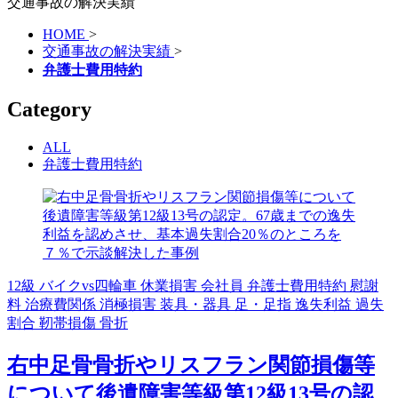
交通事故の解決実績
HOME
>
交通事故の解決実績
>
弁護士費用特約
Category
ALL
弁護士費用特約
12級
バイクvs四輪車
休業損害
会社員
弁護士費用特約
慰謝
料
治療費関係
消極損害
装具・器具
足・足指
逸失利益
過失
割合
靭帯損傷
骨折
右中足骨骨折やリスフラン関節損傷等
について後遺障害等級第12級13号の認