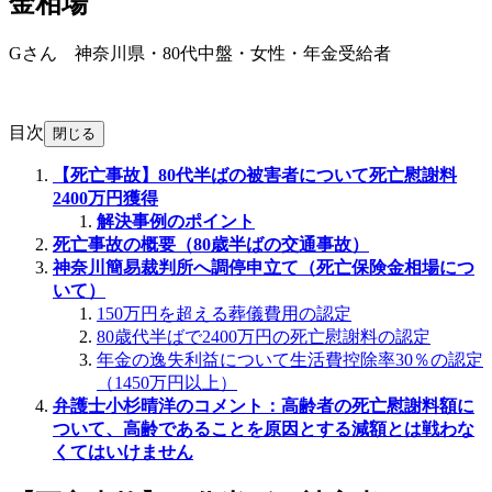
金相場
Gさん 神奈川県・80代中盤・女性・年金受給者
目次
閉じる
【死亡事故】80代半ばの被害者について死亡慰謝料
2400万円獲得
解決事例のポイント
死亡事故の概要（80歳半ばの交通事故）
神奈川簡易裁判所へ調停申立て（死亡保険金相場につ
いて）
150万円を超える葬儀費用の認定
80歳代半ばで2400万円の死亡慰謝料の認定
年金の逸失利益について生活費控除率30％の認定
（1450万円以上）
弁護士小杉晴洋のコメント：高齢者の死亡慰謝料額に
ついて、高齢であることを原因とする減額とは戦わな
くてはいけません