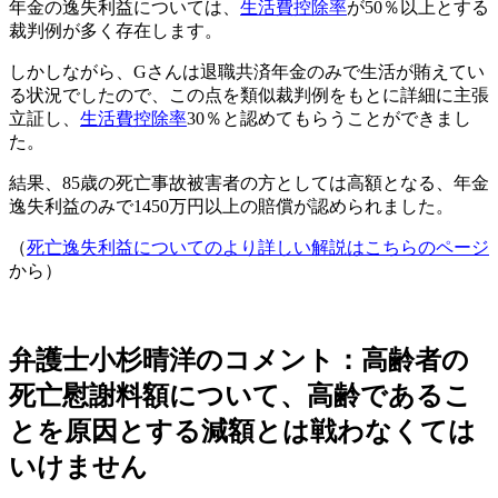
年金の逸失利益については、
生活費控除率
が50％以上とする
裁判例が多く存在します。
しかしながら、Gさんは退職共済年金のみで生活が賄えてい
る状況でしたので、この点を類似裁判例をもとに詳細に主張
立証し、
生活費控除率
30％と認めてもらうことができまし
た。
結果、85歳の死亡事故被害者の方としては高額となる、年金
逸失利益のみで1450万円以上の賠償が認められました。
（
死亡逸失利益についてのより詳しい解説はこちらのページ
から）
弁護士小杉晴洋のコメント：高齢者の
死亡慰謝料額について、高齢であるこ
とを原因とする減額とは戦わなくては
いけません