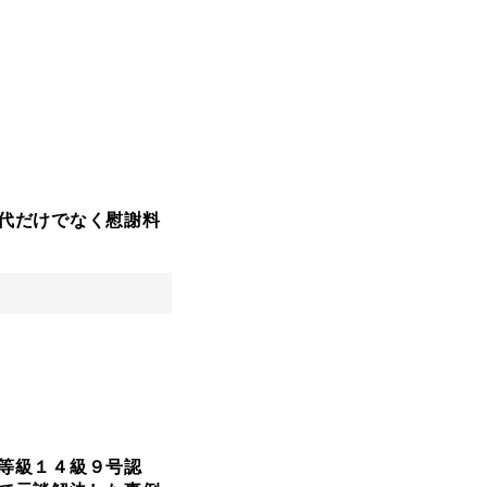
代だけでなく慰謝料
等級１４級９号認