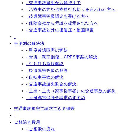
- 交通事故発生から解決まで
- 治療中の方や治療費打ち切りを言われた方へ
- 後遺障害等級認定を受けた方へ
- 保険会社から示談を提示された方へ
- 交通事故以外の後遺症・後遺障害
事例別の解決法
- 重度後遺障害の解決
- 骨折・靭帯損傷・CRPS事案の解決
- むち打ち徹底解説
- 後遺障害等級の解説
- 自転車事故の解決
- 交通事故過失割合の解決
- 主婦・主夫（家事従事者）の交通事故の解決
- 人身傷害保険金請求のすすめ
交通事故被害で請求できる損害
ご相談＆費用
- ご相談の流れ