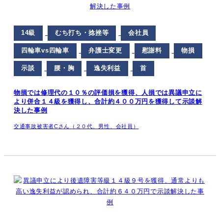
14級
むち打ち・捻挫等
会社員
四輪車vs四輪車
弁護士変更
慰謝料
物損
示談
腰・胸
逸失利益
首
物損では修理代の１０％の評価損を獲得、人損では異議申立に
より併合１４級を獲得し、合計約４００万円を獲得して示談解
決した事例
交通事故被害者Cさん（２０代、男性、会社員）