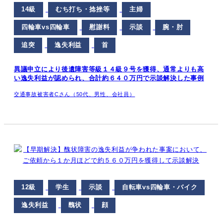
14級
むち打ち・捻挫等
主婦
四輪車vs四輪車
慰謝料
示談
腕・肘
追突
逸失利益
首
異議申立により後遺障害等級１４級９号を獲得、通常よりも高
い逸失利益が認められ、合計約６４０万円で示談解決した事例
交通事故被害者Cさん（50代、男性、会社員）
12級
学生
示談
自転車vs四輪車・バイク
逸失利益
醜状
顔