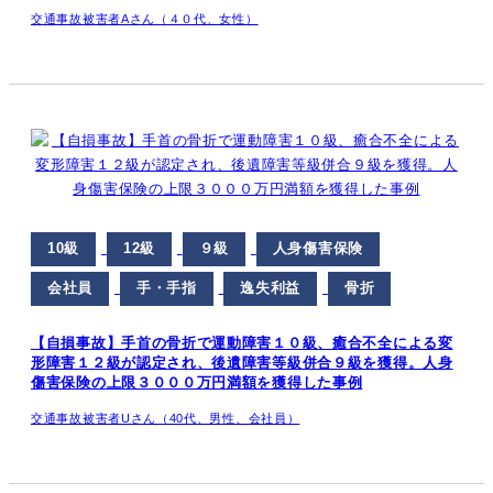
交通事故被害者Aさん（４０代、女性）
10級
12級
９級
人身傷害保険
会社員
手・手指
逸失利益
骨折
【自損事故】手首の骨折で運動障害１０級、癒合不全による変
形障害１２級が認定され、後遺障害等級併合９級を獲得。人身
傷害保険の上限３０００万円満額を獲得した事例
交通事故被害者Uさん（40代、男性、会社員）