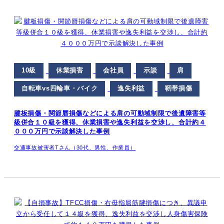
10級
休業損害
会社員
示談
肩
自転車vs四輪車・バイク
逸失利益
靭帯損傷
腱板損傷・関節唇損傷などによる肩の可動域制限で後遺障害等
級併合１０級を獲得、休業損害や逸失利益を交渉し、合計約４
０００万円で示談解決した事例
交通事故被害者Tさん（30代、男性、作業員）