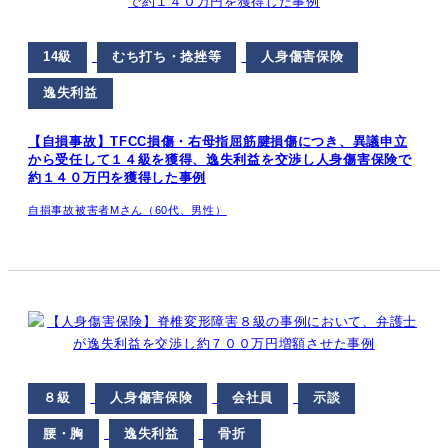
14級
むち打ち・捻挫等
人身傷害保険
逸失利益
【自損事故】TFCC損傷・右母指屈筋腱損傷につき、異議申立
から受任して１４級を獲得、逸失利益を交渉し人身傷害保険で
約１４０万円を獲得した事例
自損事故被害者Mさん（60代、男性）
８級
人身傷害保険
会社員
示談
腰・胸
逸失利益
骨折