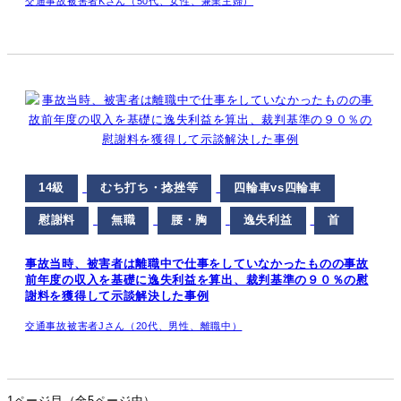
交通事故被害者Kさん（50代、女性、兼業主婦）
14級
むち打ち・捻挫等
四輪車vs四輪車
慰謝料
無職
腰・胸
逸失利益
首
事故当時、被害者は離職中で仕事をしていなかったものの事故
前年度の収入を基礎に逸失利益を算出、裁判基準の９０％の慰
謝料を獲得して示談解決した事例
交通事故被害者Jさん（20代、男性、離職中）
1ページ目（全5ページ中）