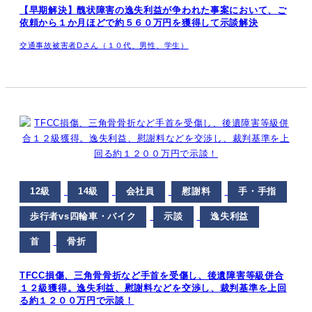
【早期解決】醜状障害の逸失利益が争われた事案において、ご
依頼から１か月ほどで約５６０万円を獲得して示談解決
交通事故被害者Dさん（１０代、男性、学生）
12級
14級
会社員
慰謝料
手・手指
歩行者vs四輪車・バイク
示談
逸失利益
首
骨折
TFCC損傷、三角骨骨折など手首を受傷し、後遺障害等級併合
１２級獲得。逸失利益、慰謝料などを交渉し、裁判基準を上回
る約１２００万円で示談！