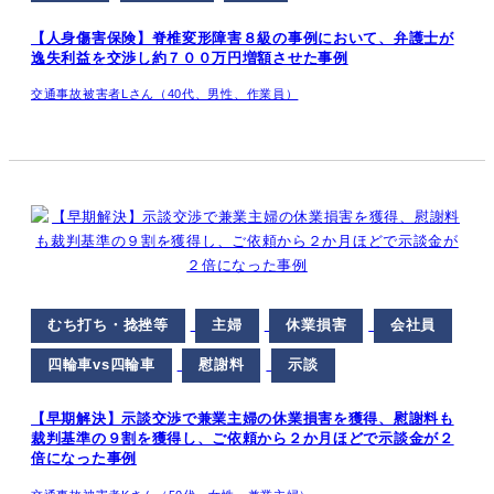
【人身傷害保険】脊椎変形障害８級の事例において、弁護士が
逸失利益を交渉し約７００万円増額させた事例
交通事故被害者Lさん（40代、男性、作業員）
むち打ち・捻挫等
主婦
休業損害
会社員
四輪車vs四輪車
慰謝料
示談
【早期解決】示談交渉で兼業主婦の休業損害を獲得、慰謝料も
裁判基準の９割を獲得し、ご依頼から２か月ほどで示談金が２
倍になった事例