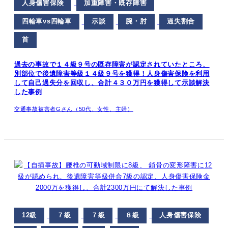
人身傷害保険
加重障害・既存障害
四輪車vs四輪車
示談
腕・肘
過失割合
首
過去の事故で１４級９号の既存障害が認定されていたところ、
別部位で後遺障害等級１４級９号を獲得！人身傷害保険を利用
して自己過失分を回収し、合計４３０万円を獲得して示談解決
した事例
交通事故被害者Gさん（50代、女性、主婦）
12級
７級
７級
８級
人身傷害保険