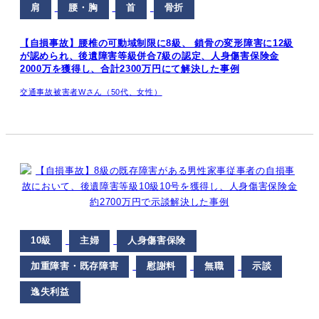
肩
腰・胸
首
骨折
【自損事故】腰椎の可動域制限に8級、 鎖骨の変形障害に12級
が認められ、後遺障害等級併合7級の認定、人身傷害保険金
2000万を獲得し、合計2300万円にて解決した事例
交通事故被害者Wさん（50代、女性）
10級
主婦
人身傷害保険
加重障害・既存障害
慰謝料
無職
示談
逸失利益