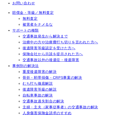
お問い合わせ
賠償金・等級／無料査定
無料査定
被害者をナメるな
サポートの種類
交通事故発生から解決まで
治療中の方や治療費打ち切りを言われた方へ
後遺障害等級認定を受けた方へ
保険会社から示談を提示された方へ
交通事故以外の後遺症・後遺障害
事例別の解決法
重度後遺障害の解決
骨折・靭帯損傷・CRPS事案の解決
むち打ち徹底解説
後遺障害等級の解説
自転車事故の解決
交通事故過失割合の解決
主婦・主夫（家事従事者）の交通事故の解決
人身傷害保険金請求のすすめ