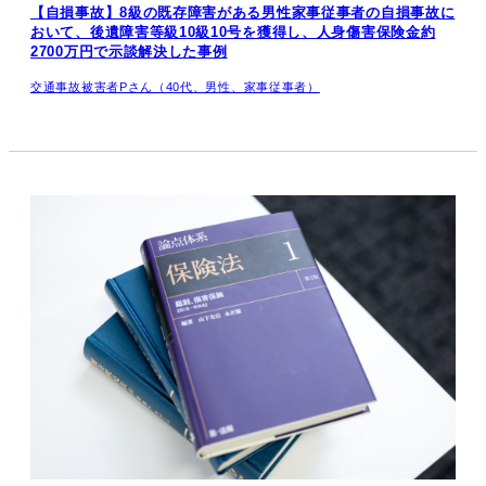
【自損事故】8級の既存障害がある男性家事従事者の自損事故に
おいて、後遺障害等級10級10号を獲得し、人身傷害保険金約
2700万円で示談解決した事例
交通事故被害者Pさん（40代、男性、家事従事者）