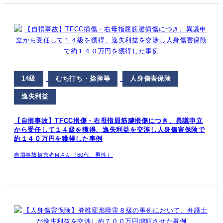
14級
むち打ち・捻挫等
人身傷害保険
逸失利益
【自損事故】TFCC損傷・右母指屈筋腱損傷につき、異議申立
から受任して１４級を獲得、逸失利益を交渉し人身傷害保険で
約１４０万円を獲得した事例
自損事故被害者Mさん（60代、男性）