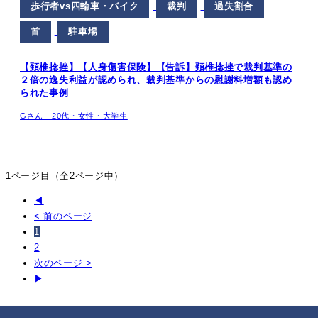
歩行者vs四輪車・バイク
裁判
過失割合
首
駐車場
【頚椎捻挫】【人身傷害保険】【告訴】頚椎捻挫で裁判基準の
２倍の逸失利益が認められ、裁判基準からの慰謝料増額も認め
られた事例
Gさん 20代・女性・大学生
1ページ目（全2ページ中）
◀
< 前のページ
1
2
次のページ >
▶