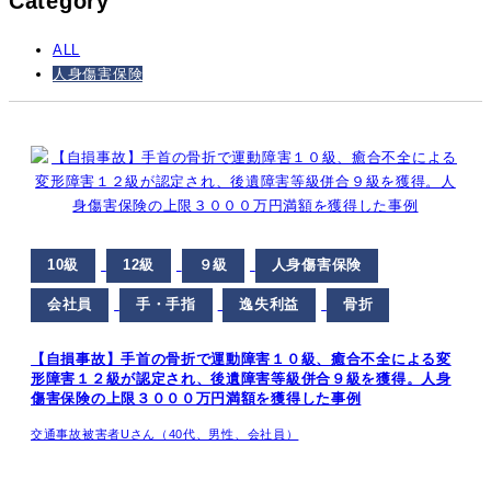
Category
ALL
人身傷害保険
10級
12級
９級
人身傷害保険
会社員
手・手指
逸失利益
骨折
【自損事故】手首の骨折で運動障害１０級、癒合不全による変
形障害１２級が認定され、後遺障害等級併合９級を獲得。人身
傷害保険の上限３０００万円満額を獲得した事例
交通事故被害者Uさん（40代、男性、会社員）