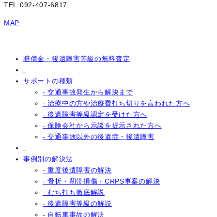
TEL:092-407-6817
MAP
賠償金・後遺障害等級の無料査定
サポートの種類
- 交通事故発生から解決まで
- 治療中の方や治療費打ち切りを言われた方へ
- 後遺障害等級認定を受けた方へ
- 保険会社から示談を提示された方へ
- 交通事故以外の後遺症・後遺障害
事例別の解決法
- 重度後遺障害の解決
- 骨折・靭帯損傷・CRPS事案の解決
- むち打ち徹底解説
- 後遺障害等級の解説
- 自転車事故の解決