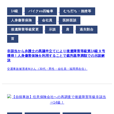
14級
バイクvs四輪車
むち打ち・捻挫等
人身傷害保険
会社員
医師面談
後遺障害等級変更
示談
肩
過失割合
首
非該当から弁護士の異議申立てにより後遺障害等級第14級９号
獲得！人身傷害保険を利用することで裁判基準満額での示談解
決
交通事故被害者Mさん（30代・男性・会社員・福岡県在住）