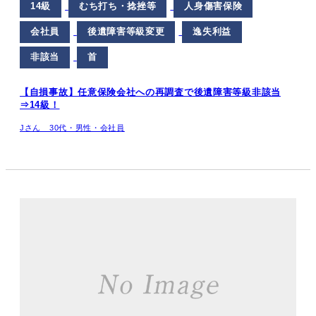
14級
むち打ち・捻挫等
人身傷害保険
会社員
後遺障害等級変更
逸失利益
非該当
首
【自損事故】任意保険会社への再調査で後遺障害等級非該当
⇒14級！
Jさん 30代・男性・会社員