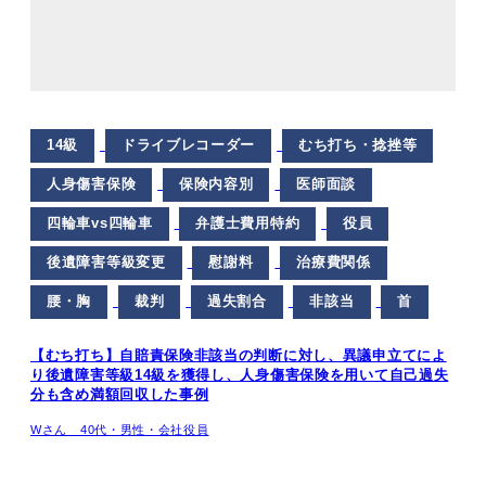
14級
ドライブレコーダー
むち打ち・捻挫等
人身傷害保険
保険内容別
医師面談
四輪車vs四輪車
弁護士費用特約
役員
後遺障害等級変更
慰謝料
治療費関係
腰・胸
裁判
過失割合
非該当
首
【むち打ち】自賠責保険非該当の判断に対し、異議申立てによ
り後遺障害等級14級を獲得し、人身傷害保険を用いて自己過失
分も含め満額回収した事例
Wさん 40代・男性・会社役員