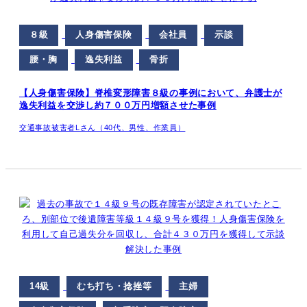
８級
人身傷害保険
会社員
示談
腰・胸
逸失利益
骨折
【人身傷害保険】脊椎変形障害８級の事例において、弁護士が
逸失利益を交渉し約７００万円増額させた事例
交通事故被害者Lさん（40代、男性、作業員）
14級
むち打ち・捻挫等
主婦