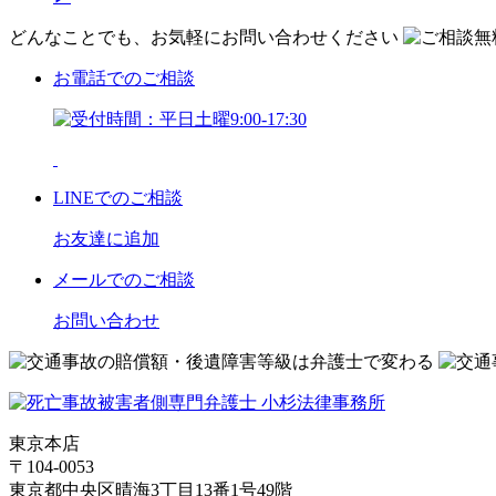
どんなことでも、お気軽にお問い合わせください
お電話
でのご相談
LINE
でのご相談
お友達に追加
メール
でのご相談
お問い合わせ
東京本店
〒104-0053
東京都中央区晴海3丁目13番1号49階