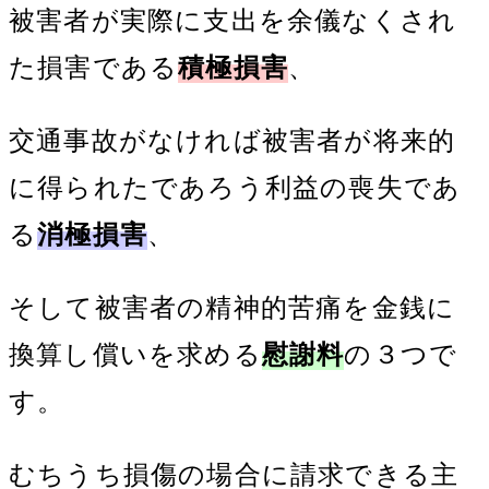
被害者が実際に支出を余儀なくされ
た損害である
積極損害
、
交通事故がなければ被害者が将来的
に得られたであろう利益の喪失であ
る
消極損害
、
そして被害者の精神的苦痛を金銭に
換算し償いを求める
慰謝料
の３つで
す。
むちうち損傷の場合に請求できる主