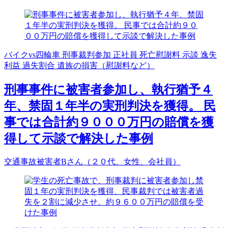
バイクvs四輪車
刑事裁判参加
正社員
死亡慰謝料
示談
逸失
利益
過失割合
遺族の損害（慰謝料など）
刑事事件に被害者参加し、執行猶予４
年、禁固１年半の実刑判決を獲得。 民
事では合計約９０００万円の賠償を獲
得して示談で解決した事例
交通事故被害者Bさん（２０代、女性、会社員）