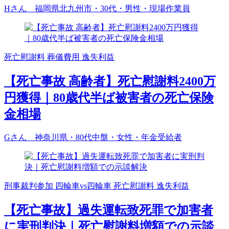
Hさん 福岡県北九州市・30代・男性・現場作業員
死亡慰謝料
葬儀費用
逸失利益
【死亡事故 高齢者】死亡慰謝料2400万
円獲得｜80歳代半ば被害者の死亡保険
金相場
Gさん 神奈川県・80代中盤・女性・年金受給者
刑事裁判参加
四輪車vs四輪車
死亡慰謝料
逸失利益
【死亡事故】過失運転致死罪で加害者
に実刑判決｜死亡慰謝料増額での示談