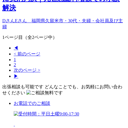
解決
DさんEさん 福岡県久留米市・30代・夫婦・会社員及び主
婦
1ページ目（全2ページ中）
◀
< 前のページ
1
2
次のページ >
▶
出張相談も可能です
どんなことでも、お気軽にお問い合わ
せください
お電話
でのご相談