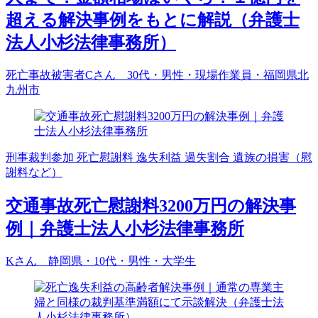
超える解決事例をもとに解説（弁護士
法人小杉法律事務所）
死亡事故被害者Cさん 30代・男性・現場作業員・福岡県北
九州市
刑事裁判参加
死亡慰謝料
逸失利益
過失割合
遺族の損害（慰
謝料など）
交通事故死亡慰謝料3200万円の解決事
例｜弁護士法人小杉法律事務所
Kさん 静岡県・10代・男性・大学生