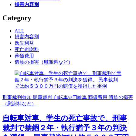
損害内容別
Category
ALL
損害内容別
逸失利益
死亡慰謝料
葬儀費用
遺族の損害（慰謝料など）
刑事裁判参加
民事裁判
自転車vs四輪車
葬儀費用
遺族の損害
（慰謝料など）
自転車対車、学生の死亡事故で、刑事
裁判で禁錮２年・執行猶予３年の判決