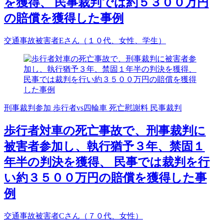
を獲得、 民事裁判では約５３００万円
の賠償を獲得した事例
交通事故被害者Eさん（１０代、女性、学生）
刑事裁判参加
歩行者vs四輪車
死亡慰謝料
民事裁判
歩行者対車の死亡事故で、刑事裁判に
被害者参加し、執行猶予３年、禁固１
年半の判決を獲得、 民事では裁判を行
い約３５００万円の賠償を獲得した事
例
交通事故被害者Cさん（７０代、女性）