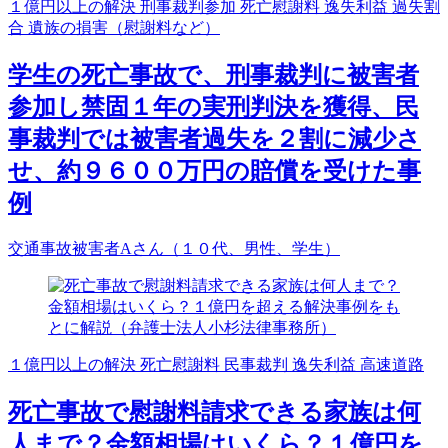
１億円以上の解決
刑事裁判参加
死亡慰謝料
逸失利益
過失割
合
遺族の損害（慰謝料など）
学生の死亡事故で、刑事裁判に被害者
参加し禁固１年の実刑判決を獲得、民
事裁判では被害者過失を２割に減少さ
せ、約９６００万円の賠償を受けた事
例
交通事故被害者Aさん（１０代、男性、学生）
１億円以上の解決
死亡慰謝料
民事裁判
逸失利益
高速道路
死亡事故で慰謝料請求できる家族は何
人まで？金額相場はいくら？１億円を