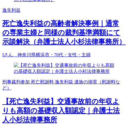
逸失利益
死亡逸失利益の高齢者解決事例｜通常
の専業主婦と同様の裁判基準満額にて
示談解決（弁護士法人小杉法律事務所）
Iさん 神奈川県横浜市・70代・女性・主婦
刑事裁判参加
死亡慰謝料
逸失利益
遺族の損害（慰謝料な
ど）
【死亡逸失利益】交通事故前の年収よ
りも高額の基礎収入額認定｜弁護士法
人小杉法律事務所