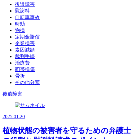
後遺障害
慰謝料
自転車事故
時効
物損
定期金賠償
企業損害
素因減額
裁判手続
治療費
靭帯損傷
骨折
その他分類
後遺障害
2025.01.20
植物状態の被害者を守るための弁護士