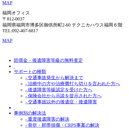
MAP
福岡オフィス
〒812-0037
福岡県福岡市博多区御供所町2-60 テクニカハウス福岡６階
TEL:092-407-6817
MAP
賠償金・後遺障害等級の無料査定
サポートの種類
- 交通事故発生から解決まで
- 治療中の方や治療費打ち切りを言われた方へ
- 後遺障害等級認定を受けた方へ
- 保険会社から示談を提示された方へ
- 交通事故以外の後遺症・後遺障害
事例別の解決法
- 重度後遺障害の解決
- 骨折・靭帯損傷・CRPS事案の解決