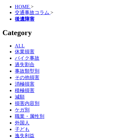
HOME
>
交通事故コラム
>
後遺障害
Category
ALL
休業損害
バイク事故
過失割合
事故類型別
その他損害
消極損害
積極損害
減額
損害内容別
ケガ別
職業・属性別
外国人
子ども
逸失利益