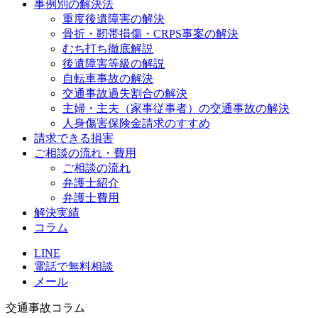
事例別の解決法
重度後遺障害の解決
骨折・靭帯損傷・CRPS事案の解決
むち打ち徹底解説
後遺障害等級の解説
自転車事故の解決
交通事故過失割合の解決
主婦・主夫（家事従事者）の交通事故の解決
人身傷害保険金請求のすすめ
請求できる損害
ご相談の流れ・費用
ご相談の流れ
弁護士紹介
弁護士費用
解決実績
コラム
LINE
電話で無料相談
メール
交通事故コラム