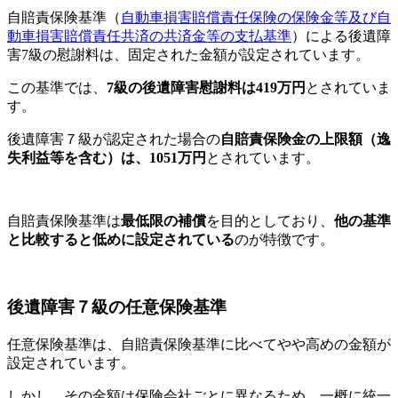
自賠責保険基準（
自動車損害賠償責任保険の保険金等及び自
動車損害賠償責任共済の共済金等の支払基準
）による後遺障
害7級の慰謝料は、固定された金額が設定されています。
この基準では、
7級の後遺障害慰謝料は419万円
とされていま
す。
後遺障害７級が認定された場合の
自賠責保険金の上限額（逸
失利益等を含む）は、1051万円
とされています。
自賠責保険基準は
最低限の補償
を目的としており、
他の基準
と比較すると低めに設定されている
のが特徴です。
後遺障害７級の任意保険基準
任意保険基準は、自賠責保険基準に比べてやや高めの金額が
設定されています。
しかし、その金額は保険会社ごとに異なるため、一概に統一