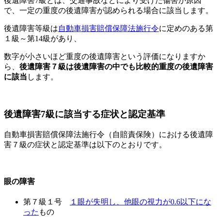
後遺障害7級とは、交通事故などにより受けた傷害が原因
で、一定の重度の後遺障害が認められる場合に該当します。
後遺障害等級は
自動車損害賠償保障法施行令
に定めのある第
１級～第14級があり、
数字が小さいほど重度の後遺障害という評価になりますか
ら、
後遺障害７級は後遺障害の中でも比較的重度の後遺障害
に該当
します。
後遺障害7級に該当する症状と認定基準
自動車損害賠償保障法施行令（自賠責保険）における後遺障
害７級の症状と認定基準は以下のとおりです。
眼の障害
第７級１号
１眼が失明し、他眼の視力が0.6以下にな
った
もの