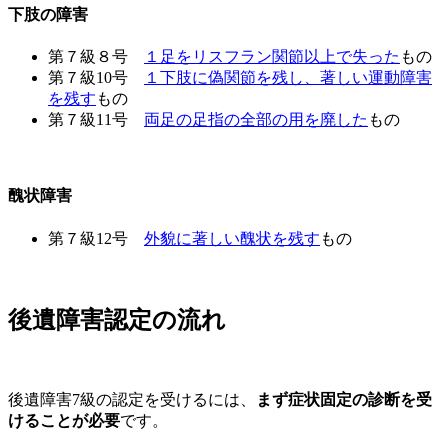
下肢の障害
第７級８号
１足をリスフラン関節以上で失った
もの
第７級10号
１下肢に偽関節を残し、著しい運動障害
を残す
もの
第７級11号
両足の足指の全部の用を廃した
もの
醜状障害
第７級12号
外貌に著しい醜状を残す
もの
後遺障害認定の流れ
後遺障害7級の認定を受けるには、
まず症状固定の診断を受
けることが必要
です。