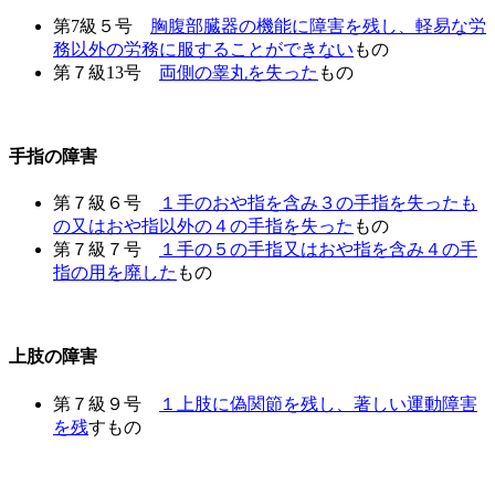
第7級５号
胸腹部臓器の機能に障害を残し、軽易な労
務以外の労務に服することができない
もの
第７級13号
両側の睾丸を失った
もの
手指の障害
第７級６号
１手のおや指を含み３の手指を失ったも
の又はおや指以外の４の手指を失った
もの
第７級７号
１手の５の手指又はおや指を含み４の手
指の用を廃した
もの
上肢の障害
第７級９号
１上肢に偽関節を残し、著しい運動障害
を残
すもの