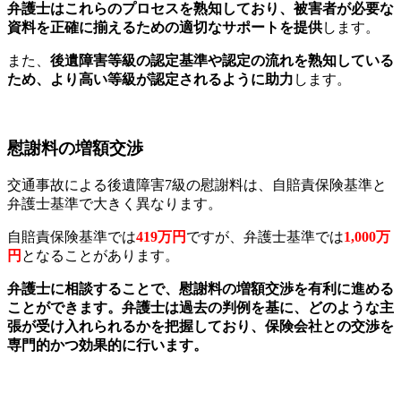
弁護士はこれらのプロセスを熟知しており、被害者が必要な
資料を正確に揃えるための適切なサポートを提供
します。
また、
後遺障害等級の認定基準や認定の流れを熟知している
ため、より高い等級が認定されるように助力
します。
慰謝料の増額交渉
交通事故による後遺障害7級の慰謝料は、自賠責保険基準と
弁護士基準で大きく異なります。
自賠責保険基準では
419万円
ですが、弁護士基準では
1,000万
円
となることがあります。
弁護士に相談することで、慰謝料の増額交渉を有利に進める
ことができます。弁護士は過去の判例を基に、どのような主
張が受け入れられるかを把握しており、保険会社との交渉を
専門的かつ効果的に行います。