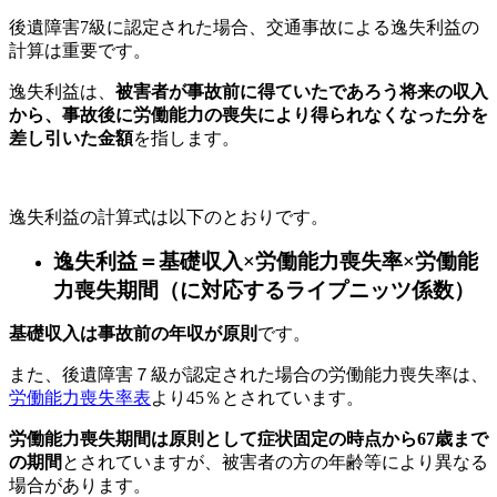
後遺障害7級に認定された場合、交通事故による逸失利益の
計算は重要です。
逸失利益は、
被害者が事故前に得ていたであろう将来の収入
から、事故後に労働能力の喪失により得られなくなった分を
差し引いた金額
を指します。
逸失利益の計算式は以下のとおりです。
逸失利益＝基礎収入×労働能力喪失率×労働能
力喪失期間（に対応するライプニッツ係数）
基礎収入は事故前の年収が原則
です。
また、後遺障害７級が認定された場合の労働能力喪失率は、
労働能力喪失率表
より45％とされています。
労働能力喪失期間は原則として症状固定の時点から67歳まで
の期間
とされていますが、被害者の方の年齢等により異なる
場合があります。