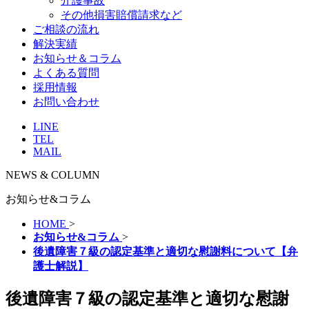
介護事故
その他損害賠償請求など
ご相談の流れ
解決実績
お知らせ＆コラム
よくある質問
採用情報
お問い合わせ
LINE
TEL
MAIL
NEWS & COLUMN
お知らせ&コラム
HOME
>
お知らせ&コラム
>
後遺障害７級の認定基準と適切な慰謝料について【弁
護士解説】
後遺障害７級の認定基準と適切な慰謝