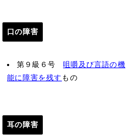
口の障害
第９級６号
咀嚼及び言語の機
能に障害を残す
もの
耳の障害