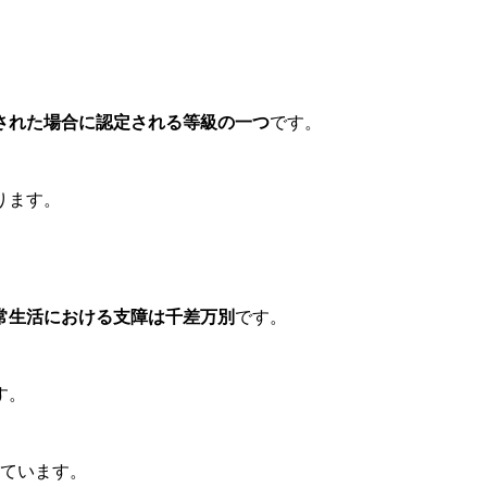
された場合に認定される等級の一つ
です。
ります。
常生活における支障は千差万別
です。
す。
ています。