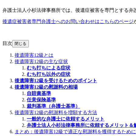
弁護士法人小杉法律事務所では、後遺症被害を専門とする弁
後遺症被害者専門弁護士へのお問い合わせはこちらのページ
目次
閉じる
後遺障害12級とは
後遺障害12級の主な症状
むち打ちによる症状
むち打ち以外の症状
後遺障害12級を受けるためのポイント
後遺障害12級の慰謝料の相場
自賠責基準
任意保険基準
裁判基準（弁護士基準）
後遺障害12級の慰謝料を増額する方法
一般的な弁護士に依頼するメリット
弁護士法人小杉法律事務所に依頼するメリット＆
まとめ：後遺障害12級で適正な慰謝料を獲得するため