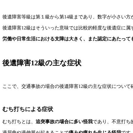
後遺障害等級は第１級から第14級まであり、数字が小さい方
後遺障害12級はそういった意味では比較的軽度な後遺症に属
労働や日常生活における支障は大きく、また認定にあたって
後遺障害12級の主な症状
ここで、交通事故の場合の後遺障害12級の主な症状について
むち打ちによる症状
むち打ちとは、
追突事故の場合に多い怪我
であり、
不意打ち
過屈曲や過伸展が起きることで
痛みや痺れを生じる怪我
です