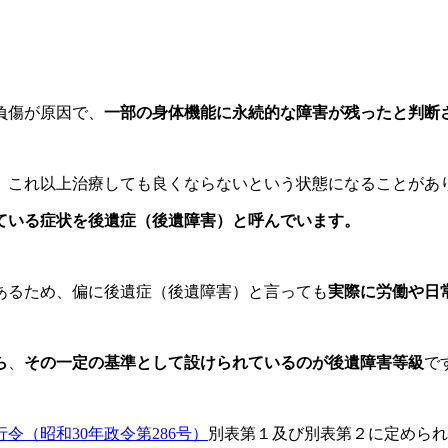
負傷が原因で、
一部の身体機能に永続的な障害が残ったと判断
、これ以上治療しても良くならないという状態になることがあ
ている症状を後遺症（後遺障害）と呼んでいます。
あるため、偏に後遺症（後遺障害）と言っても
実際に労働や日
ら
、
その一定の基準として設けられているのが後遺障害等級
で
令（昭和30年政令第286号）
別表第１及び別表第２に定められ